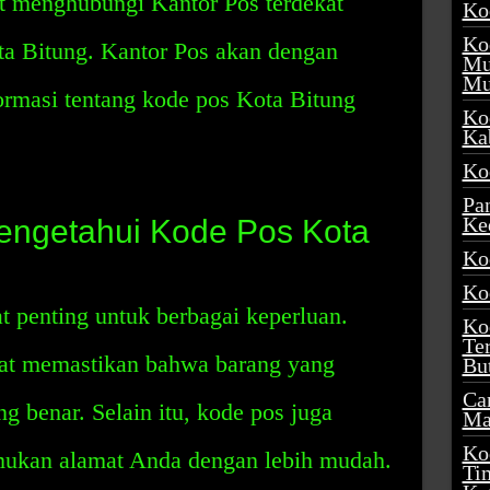
t menghubungi Kantor Pos terdekat
Ko
Ko
a Bitung. Kantor Pos akan dengan
Mu
Mu
ormasi tentang kode pos Kota Bitung
Ko
Ka
Ko
Pa
Ke
engetahui Kode Pos Kota
Ko
Ko
 penting untuk berbagai keperluan.
Ko
Te
at memastikan bahwa barang yang
Bu
Ca
ng benar. Selain itu, kode pos juga
Ma
Ko
ukan alamat Anda dengan lebih mudah.
Ti