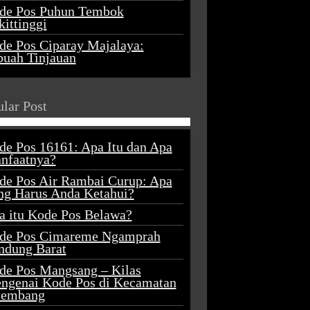
de Pos Puhun Tembok
ittinggi
de Pos Ciparay Majalaya:
buah Tinjauan
lar Post
de Pos 16161: Apa Itu dan Apa
nfaatnya?
de Pos Air Rambai Curup: Apa
ng Harus Anda Ketahui?
a itu Kode Pos Belawa?
de Pos Cimareme Ngamprah
ndung Barat
de Pos Mangsang – Kilas
ngenai Kode Pos di Kecamatan
lembang