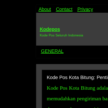
About
Contact
Privacy
Kodepos
Kode Pos Seluruh Indonesia
GENERAL
Kode Pos Kota Bitung: Pen
Kode Pos Kota Bitung adala
memudahkan pengiriman bara