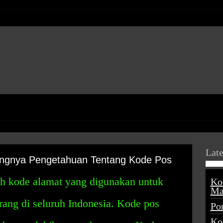
Late
tingnya Pengetahuan Tentang Kode Pos
h kode alamat yang digunakan untuk
Ko
Ma
ng di seluruh Indonesia. Kode pos
Po
Ko