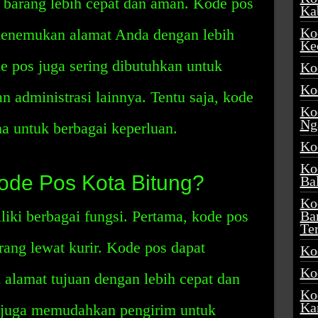
barang lebih cepat dan aman. Kode pos
Ka
Ko
menemukan alamat Anda dengan lebih
Ke
e pos juga sering dibutuhkan untuk
Ko
Ko
n administrasi lainnya. Tentu saja, kode
Ko
Ng
a untuk berbagai keperluan.
Ko
Ko
ode Pos Kota Bitung?
Ba
Ko
iki berbagai fungsi. Pertama, kode pos
Ba
Te
ng lewat kurir. Kode pos dapat
Ko
Ko
lamat tujuan dengan lebih cepat dan
Ko
Ka
s juga memudahkan pengirim untuk