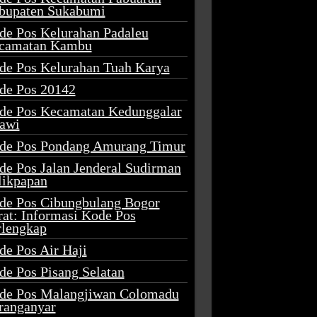
bupaten Sukabumi
de Pos Kelurahan Padaleu
camatan Kambu
de Pos Kelurahan Tuah Karya
de Pos 20142
de Pos Kecamatan Kedunggalar
awi
de Pos Pondang Amurang Timur
de Pos Jalan Jenderal Sudirman
likpapan
de Pos Cibungbulang Bogor
rat: Informasi Kode Pos
rlengkap
de Pos Air Haji
de Pos Pisang Selatan
de Pos Malangjiwan Colomadu
ranganyar