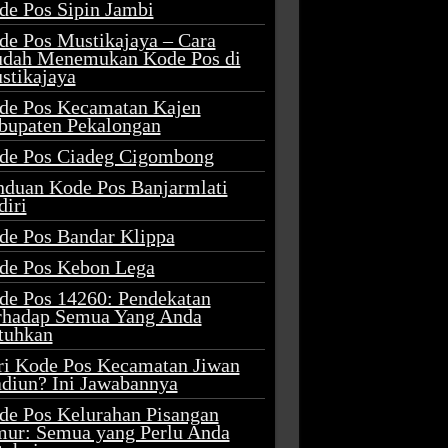
de Pos Sipin Jambi
de Pos Mustikajaya – Cara
dah Menemukan Kode Pos di
stikajaya
de Pos Kecamatan Kajen
bupaten Pekalongan
de Pos Ciadeg Cigombong
nduan Kode Pos Banjarmlati
diri
de Pos Bandar Klippa
de Pos Kebon Lega
de Pos 14260: Pendekatan
rhadap Semua Yang Anda
tuhkan
ri Kode Pos Kecamatan Jiwan
diun? Ini Jawabannya
de Pos Kelurahan Pisangan
mur: Semua yang Perlu Anda