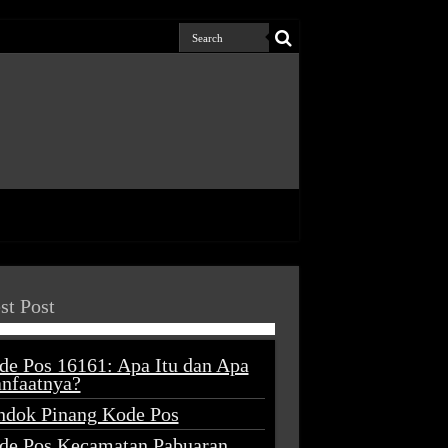
st Post
de Pos 16161: Apa Itu dan Apa
nfaatnya?
ndok Pinang Kode Pos
de Pos Kecamatan Pabuaran