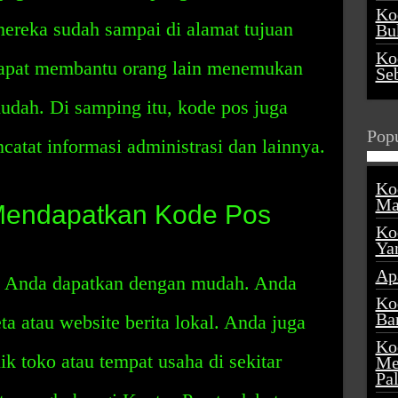
Ko
reka sudah sampai di alamat tujuan
Buk
Ko
dapat membantu orang lain menemukan
Se
udah. Di samping itu, kode pos juga
Popu
catat informasi administrasi dan lainnya.
Ko
Ma
Mendapatkan Kode Pos
Ko
Ya
Ap
t Anda dapatkan dengan mudah. Anda
Ko
Ba
ta atau website berita lokal. Anda juga
Ko
k toko atau tempat usaha di sekitar
Me
Pa