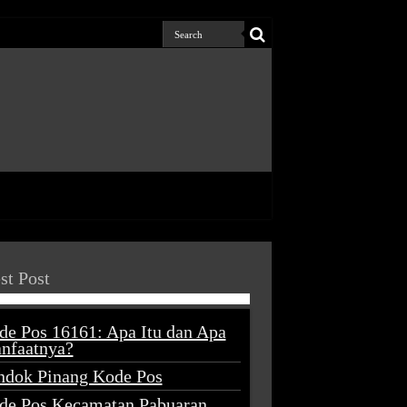
st Post
de Pos 16161: Apa Itu dan Apa
nfaatnya?
ndok Pinang Kode Pos
de Pos Kecamatan Pabuaran