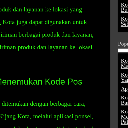
Ko
duk dan layanan ke lokasi yang
Buk
Ko
g Kota juga dapat digunakan untuk
Se
giriman berbagai produk dan layanan,
Popu
iman produk dan layanan ke lokasi
Ko
Ma
Ko
Ya
Menemukan Kode Pos
Ap
Ko
Ba
 ditemukan dengan berbagai cara,
Ko
ijang Kota, melalui aplikasi ponsel,
Me
Pa