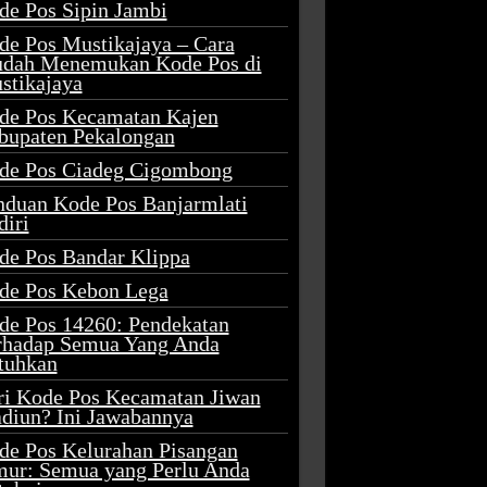
de Pos Sipin Jambi
de Pos Mustikajaya – Cara
dah Menemukan Kode Pos di
stikajaya
de Pos Kecamatan Kajen
bupaten Pekalongan
de Pos Ciadeg Cigombong
nduan Kode Pos Banjarmlati
diri
de Pos Bandar Klippa
de Pos Kebon Lega
de Pos 14260: Pendekatan
rhadap Semua Yang Anda
tuhkan
ri Kode Pos Kecamatan Jiwan
diun? Ini Jawabannya
de Pos Kelurahan Pisangan
mur: Semua yang Perlu Anda