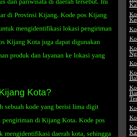
is dan pariwisata di daerah tersebut. Ini
Ka
Ko
sar di Provinsi Kijang. Kode pos Kijang
Ke
 untuk mengidentifikasi lokasi pengiriman
Ko
Ko
os Kijang Kota juga dapat digunakan
Ko
Ng
an produk dan layanan ke lokasi yang
Ko
Ko
Ba
Ko
Kijang Kota?
Ba
Te
 sebuah kode yang berisi lima digit
Ko
Ko
i pengiriman di Kijang Kota. Kode pos
Ko
Ka
 mengidentifikasi daerah kota, sehingga