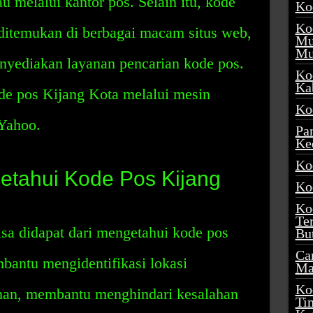
au melalui kantor pos. Selain itu, kode
Ko
Ko
 ditemukan di berbagai macam situs web,
Mu
Mu
nyediakan layanan pencarian kode pos.
Ko
Ka
de pos Kijang Kota melalui mesin
Ko
 Yahoo.
Pa
Ke
Ko
etahui Kode Pos Kijang
Ko
Ko
Te
sa didapat dari mengetahui kode pos
Bu
Ca
bantu mengidentifikasi lokasi
Ma
Ko
nan, membantu menghindari kesalahan
Ti