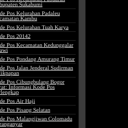
bupaten Sukabumi
de Pos Kelurahan Padaleu
camatan Kambu
de Pos Kelurahan Tuah Karya
de Pos 20142
de Pos Kecamatan Kedunggalar
awi
de Pos Pondang Amurang Timur
de Pos Jalan Jenderal Sudirman
likpapan
de Pos Cibungbulang Bogor
rat: Informasi Kode Pos
rlengkap
de Pos Air Haji
de Pos Pisang Selatan
de Pos Malangjiwan Colomadu
ranganyar