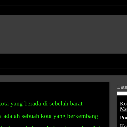
Late
ota yang berada di sebelah barat
Ko
Ma
ta adalah sebuah kota yang berkembang
Po
Ko