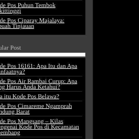
de Pos Puhun Tembok
ittinggi
de Pos Ciparay Majalaya:
buah Tinjauan
lar Post
de Pos 16161: Apa Itu dan Apa
nfaatnya?
de Pos Air Rambai Curup: Apa
ng Harus Anda Ketahui?
a itu Kode Pos Belawa?
de Pos Cimareme Ngamprah
ndung Barat
de Pos Mangsang – Kilas
ngenai Kode Pos di Kecamatan
lembang