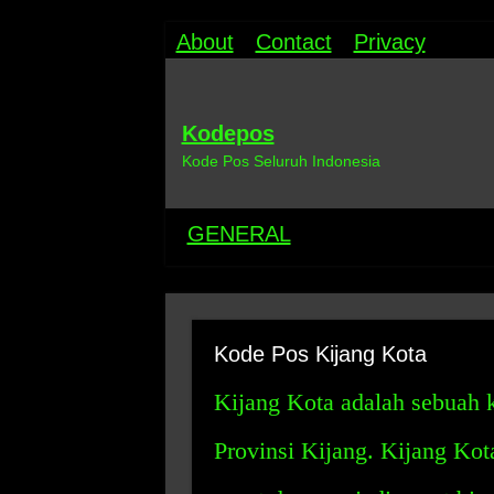
About
Contact
Privacy
Kodepos
Kode Pos Seluruh Indonesia
GENERAL
Kode Pos Kijang Kota
Kijang Kota adalah sebuah k
Provinsi Kijang. Kijang Ko