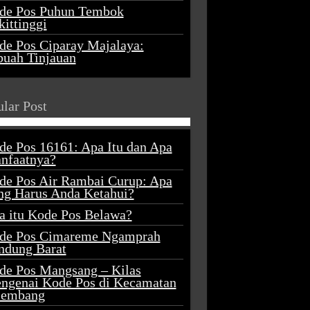
de Pos Puhun Tembok
ittinggi
de Pos Ciparay Majalaya:
buah Tinjauan
lar Post
de Pos 16161: Apa Itu dan Apa
nfaatnya?
de Pos Air Rambai Curup: Apa
ng Harus Anda Ketahui?
a itu Kode Pos Belawa?
de Pos Cimareme Ngamprah
ndung Barat
de Pos Mangsang – Kilas
ngenai Kode Pos di Kecamatan
lembang