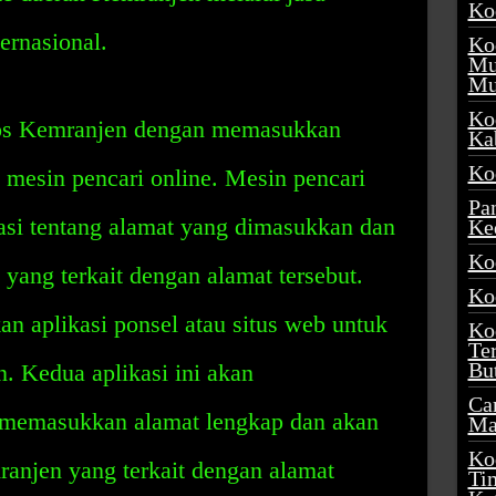
Ko
ernasional.
Ko
Mu
Mu
Ko
pos Kemranjen dengan memasukkan
Ka
Ko
mesin pencari online. Mesin pencari
Pa
si tentang alamat yang dimasukkan dan
Ke
Ko
ang terkait dengan alamat tersebut.
Ko
n aplikasi ponsel atau situs web untuk
Ko
Te
Bu
. Kedua aplikasi ini akan
Ca
memasukkan alamat lengkap dan akan
Ma
Ko
njen yang terkait dengan alamat
Ti