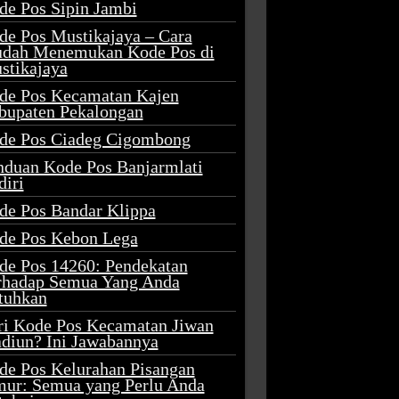
de Pos Sipin Jambi
de Pos Mustikajaya – Cara
dah Menemukan Kode Pos di
stikajaya
de Pos Kecamatan Kajen
bupaten Pekalongan
de Pos Ciadeg Cigombong
nduan Kode Pos Banjarmlati
diri
de Pos Bandar Klippa
de Pos Kebon Lega
de Pos 14260: Pendekatan
rhadap Semua Yang Anda
tuhkan
ri Kode Pos Kecamatan Jiwan
diun? Ini Jawabannya
de Pos Kelurahan Pisangan
mur: Semua yang Perlu Anda