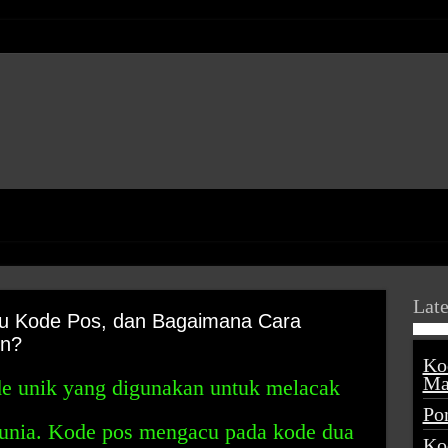
Late
tu Kode Pos, dan Bagaimana Cara
en?
Ko
Ma
e unik yang digunakan untuk melacak
Po
 dunia. Kode pos mengacu pada kode dua
Ko