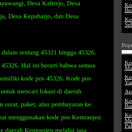
yuwangi, Desa Kalirejo, Desa
Ko
Buk
a, Desa Kepuharjo, dan Desa
Ko
Se
Popu
 dalam rentang 45321 hingga 45326.
Ko
45326. Hal ini berarti bahwa semua
Ma
Ko
emiliki kode pos 45326. Kode pos
Ya
untuk mencari lokasi di daerah
Ap
Ko
 surat, paket, atau pembayaran ke
Ba
Ko
pat menggunakan kode pos Kemranjen
Me
Pa
e daerah Kemranjen melalui jasa