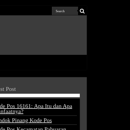
st Post
de Pos 16161: Apa Itu dan Apa
nfaatnya?
ndok Pinang Kode Pos
de Pos Kecamatan Pabuaran