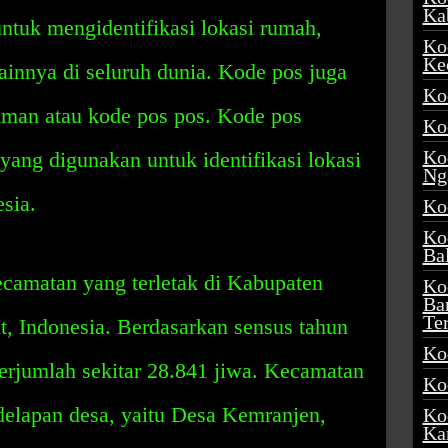
Ka
untuk mengidentifikasi lokasi rumah,
Ko
Ke
lainnya di seluruh dunia. Kode pos juga
Ko
iman atau kode pos pos. Kode pos
Ko
Ko
ang digunakan untuk identifikasi lokasi
Ng
sia.
Ko
Ko
Ba
camatan yang terletak di Kabupaten
Ko
Ba
Te
t, Indonesia. Berdasarkan sensus tahun
Ko
erjumlah sekitar 28.841 jiwa. Kecamatan
Ko
delapan desa, yaitu Desa Kemranjen,
Ko
Ka