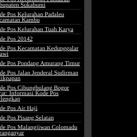
bupaten Sukabumi
de Pos Kelurahan Padaleu
camatan Kambu
de Pos Kelurahan Tuah Karya
de Pos 20142
de Pos Kecamatan Kedunggalar
awi
de Pos Pondang Amurang Timur
de Pos Jalan Jenderal Sudirman
likpapan
de Pos Cibungbulang Bogor
rat: Informasi Kode Pos
rlengkap
de Pos Air Haji
de Pos Pisang Selatan
de Pos Malangjiwan Colomadu
ranganyar