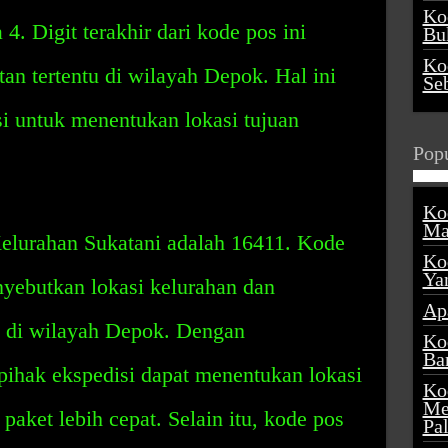
Ko
4. Digit terakhir dari kode pos ini
Buk
Ko
n tertentu di wilayah Depok. Hal ini
Se
 untuk menentukan lokasi tujuan
Popu
Ko
Ma
Kelurahan Sukatani adalah 16411. Kode
Ko
Ya
nyebutkan lokasi kelurahan dan
Ap
a di wilayah Depok. Dengan
Ko
Ba
pihak ekspedisi dapat menentukan lokasi
Ko
Me
 paket lebih cepat. Selain itu, kode pos
Pa