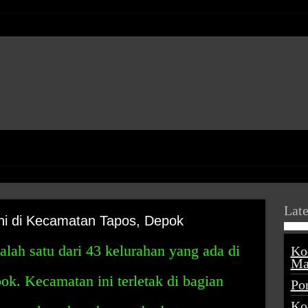
Late
ni di Kecamatan Tapos, Depok
alah satu dari 43 kelurahan yang ada di
Ko
Ma
k. Kecamatan ini terletak di bagian
Po
Ko