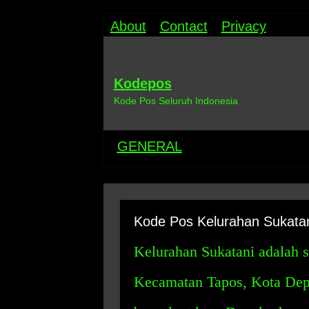
About
Contact
Privacy
Kodepos
Kode Pos Seluruh Indonesia
GENERAL
Kode Pos Kelurahan Sukata
Kelurahan Sukatani adalah s
Kecamatan Tapos, Kota Depo