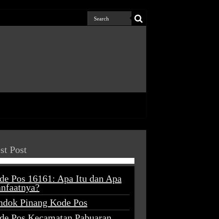
st Post
de Pos 16161: Apa Itu dan Apa
nfaatnya?
ndok Pinang Kode Pos
de Pos Kecamatan Pabuaran