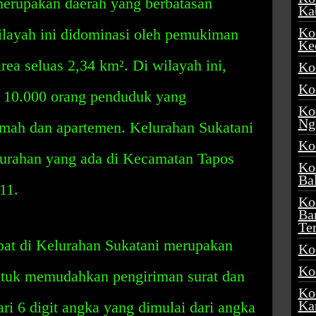
merupakan daerah yang berbatasan
Ka
Ko
ilayah ini didominasi oleh pemukiman
Ke
ea seluas 2,34 km². Di wilayah ini,
Ko
Ko
ar 10.000 orang penduduk yang
Ko
Ng
umah dan apartemen. Kelurahan Sukatani
Ko
elurahan yang ada di Kecamatan Tapos
Ko
Ba
11.
Ko
Ba
Te
pat di Kelurahan Sukatani merupakan
Ko
Ko
ntuk memudahkan pengiriman surat dan
Ko
Ka
dari 6 digit angka yang dimulai dari angka