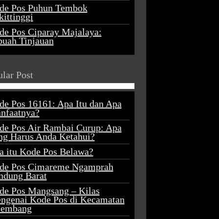
de Pos Puhun Tembok
ittinggi
de Pos Ciparay Majalaya:
buah Tinjauan
lar Post
de Pos 16161: Apa Itu dan Apa
nfaatnya?
de Pos Air Rambai Curup: Apa
ng Harus Anda Ketahui?
a itu Kode Pos Belawa?
de Pos Cimareme Ngamprah
ndung Barat
de Pos Mangsang – Kilas
ngenai Kode Pos di Kecamatan
lembang