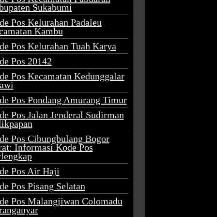
bupaten Sukabumi
de Pos Kelurahan Padaleu
camatan Kambu
de Pos Kelurahan Tuah Karya
de Pos 20142
de Pos Kecamatan Kedunggalar
awi
de Pos Pondang Amurang Timur
de Pos Jalan Jenderal Sudirman
likpapan
de Pos Cibungbulang Bogor
rat: Informasi Kode Pos
rlengkap
de Pos Air Haji
de Pos Pisang Selatan
de Pos Malangjiwan Colomadu
ranganyar