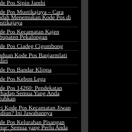
de Pos Sipin Jambi
de Pos Mustikajaya – Cara
dah Menemukan Kode Pos di
stikajaya
de Pos Kecamatan Kajen
bupaten Pekalongan
de Pos Ciadeg Cigombong
nduan Kode Pos Banjarmlati
diri
de Pos Bandar Klippa
de Pos Kebon Lega
de Pos 14260: Pendekatan
rhadap Semua Yang Anda
tuhkan
ri Kode Pos Kecamatan Jiwan
diun? Ini Jawabannya
de Pos Kelurahan Pisangan
mur: Semua yang Perlu Anda