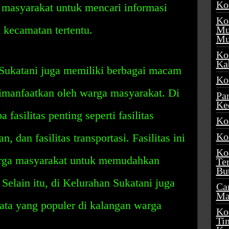
Ko
masyarakat untuk mencari informasi
Ko
 kecamatan tertentu.
Mu
Mu
Ko
Ka
 Sukatani juga memiliki berbagai macam
Ko
dimanfaatkan oleh warga masyarakat. Di
Pa
Ke
 fasilitas penting seperti fasilitas
Ko
Ko
n, dan fasilitas transportasi. Fasilitas ini
Ko
arga masyarakat untuk memudahkan
Te
Bu
 Selain itu, di Kelurahan Sukatani juga
Ca
Ma
sata yang populer di kalangan warga
Ko
Ti