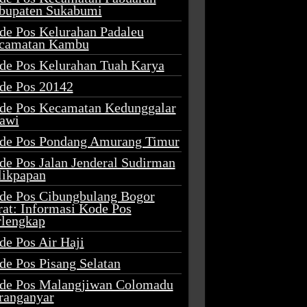
bupaten Sukabumi
de Pos Kelurahan Padaleu
camatan Kambu
de Pos Kelurahan Tuah Karya
de Pos 20142
de Pos Kecamatan Kedunggalar
awi
de Pos Pondang Amurang Timur
de Pos Jalan Jenderal Sudirman
likpapan
de Pos Cibungbulang Bogor
rat: Informasi Kode Pos
rlengkap
de Pos Air Haji
de Pos Pisang Selatan
de Pos Malangjiwan Colomadu
ranganyar