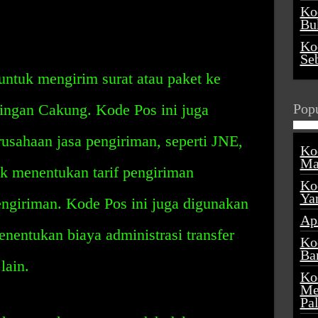
Ko
Buk
Ko
Se
ntuk mengirim surat atau paket ke
lingan Cakung. Kode Pos ini juga
Popu
usahaan jasa pengiriman, seperti JNE,
Ko
Ma
uk menentukan tarif pengiriman
Ko
Ya
engiriman. Kode Pos ini juga digunakan
Ap
nentukan biaya administrasi transfer
Ko
Ba
lain.
Ko
Me
Pa