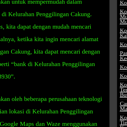
nakan untuk mempermudah dalam
Ko
Ko
 di Kelurahan Penggilingan Cakung.
Mu
Mu
, kita dapat dengan mudah mencari
Ko
Ka
alnya, ketika kita ingin mencari alamat
Ko
ngan Cakung, kita dapat mencari dengan
Pa
Ke
erti “bank di Kelurahan Penggilingan
Ko
Ko
3930”.
Ko
Te
Bu
kan oleh beberapa perusahaan teknologi
Ca
Ma
n lokasi di Kelurahan Penggilingan
Ko
Ti
i Google Maps dan Waze menggunakan