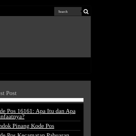
st Post
de Pos 16161: Apa Itu dan Apa
nfaatnya?
ndok Pinang Kode Pos
de Pos Kecamatan Pabuaran