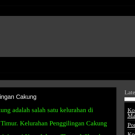
Late
lingan Cakung
ng adalah salah satu kelurahan di
Ko
Ma
 Timur. Kelurahan Penggilingan Cakung
Po
Ko