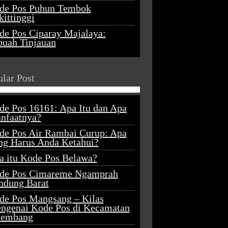
de Pos Puhun Tembok
ittinggi
de Pos Ciparay Majalaya:
buah Tinjauan
lar Post
de Pos 16161: Apa Itu dan Apa
nfaatnya?
de Pos Air Rambai Curup: Apa
ng Harus Anda Ketahui?
a itu Kode Pos Belawa?
de Pos Cimareme Ngamprah
ndung Barat
de Pos Mangsang – Kilas
ngenai Kode Pos di Kecamatan
lembang