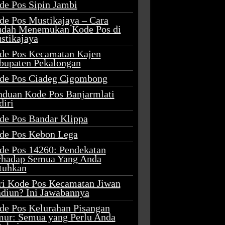
de Pos Sipin Jambi
de Pos Mustikajaya – Cara
dah Menemukan Kode Pos di
stikajaya
de Pos Kecamatan Kajen
bupaten Pekalongan
de Pos Ciadeg Cigombong
nduan Kode Pos Banjarmlati
diri
de Pos Bandar Klippa
de Pos Kebon Lega
de Pos 14260: Pendekatan
rhadap Semua Yang Anda
tuhkan
ri Kode Pos Kecamatan Jiwan
diun? Ini Jawabannya
de Pos Kelurahan Pisangan
mur: Semua yang Perlu Anda