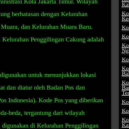
nistrasi Kota Jakarta Timur. Wilayah
Ka
Ko
kung berbatasan dengan Kelurahan
Ke
 Muara, dan Kelurahan Muara Baru.
Ko
Ko
 Kelurahan Penggilingan Cakung adalah
Ko
Ng
Ko
Ko
Ba
digunakan untuk menunjukkan lokasi
Ko
at dan diatur oleh Badan Pos dan
Ba
Te
os Indonesia). Kode Pos yang diberikan
Ko
Ko
eda-beda, tergantung dari wilayah
Ko
Ka
g digunakan di Kelurahan Penggilingan