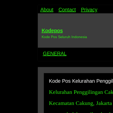
About
Contact
Privacy
Kodepos
Kode Pos Seluruh Indonesia
GENERAL
Kode Pos Kelurahan Penggi
Kelurahan Penggilingan Caku
Kecamatan Cakung, Jakarta