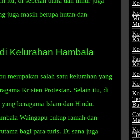
n itu, di sebelah utara dan timur juga
Ko
Ko
ng juga masih berupa hutan dan
Mu
Mu
Ko
Ka
Ko
 di Kelurahan Hambala
Pa
Ke
Ko
u merupakan salah satu kelurahan yang
Ko
agama Kristen Protestan. Selain itu, di
Ko
Te
k yang beragama Islam dan Hindu.
Bu
Ca
ambala Waingapu cukup ramah dan
Ma
Ko
tama bagi para turis. Di sana juga
Ti