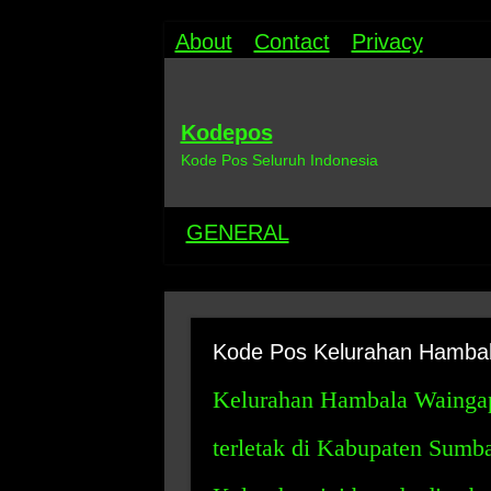
About
Contact
Privacy
Kodepos
Kode Pos Seluruh Indonesia
GENERAL
Kode Pos Kelurahan Hamba
Kelurahan Hambala Waingapu
terletak di Kabupaten Sumb