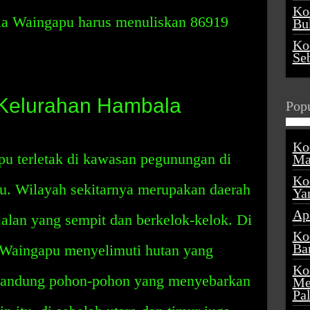
Ko
la Waingapu harus menuliskan 86919
Buk
Ko
Se
 Kelurahan Hambala
Popu
Ko
u terletak di kawasan pegunungan di
Ma
Ko
u. Wilayah sekitarnya merupakan daerah
Ya
Ap
jalan yang sempit dan berkelok-kelok. Di
Ko
Ba
 Waingapu menyelimuti hutan yang
Ko
gandung pohon-pohon yang menyebarkan
Me
Pa