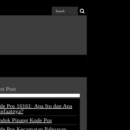
st Post
de Pos 16161: Apa Itu dan Apa
nfaatnya?
ndok Pinang Kode Pos
de Pos Kecamatan Pabuaran