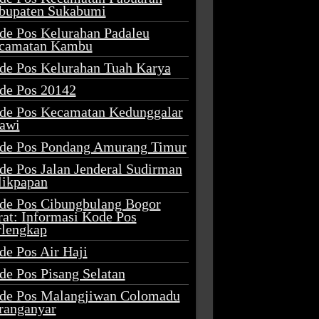
bupaten Sukabumi
de Pos Kelurahan Padaleu
camatan Kambu
de Pos Kelurahan Tuah Karya
de Pos 20142
de Pos Kecamatan Kedunggalar
awi
de Pos Pondang Amurang Timur
de Pos Jalan Jenderal Sudirman
likpapan
de Pos Cibungbulang Bogor
rat: Informasi Kode Pos
rlengkap
de Pos Air Haji
de Pos Pisang Selatan
de Pos Malangjiwan Colomadu
ranganyar