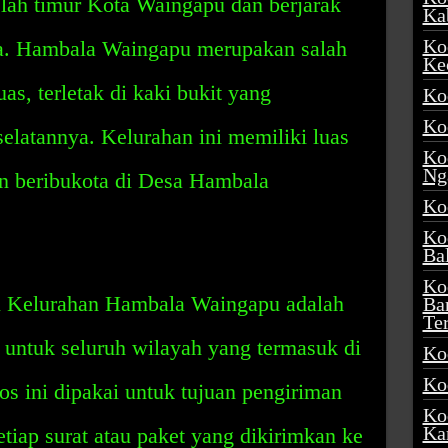
elah timur Kota Waingapu dan berjarak
Ka
Ko
ota. Hambala Waingapu merupakan salah
Ke
as, terletak di kaki bukit yang
Ko
Ko
selatannya. Kelurahan ini memiliki luas
Ko
Ng
an beribukota di Desa Hambala
Ko
Ko
Ba
Ko
i Kelurahan Hambala Waingapu adalah
Ba
Te
 untuk seluruh wilayah yang termasuk di
Ko
Ko
os ini dipakai untuk tujuan pengiriman
Ko
Ka
Setiap surat atau paket yang dikirimkan ke