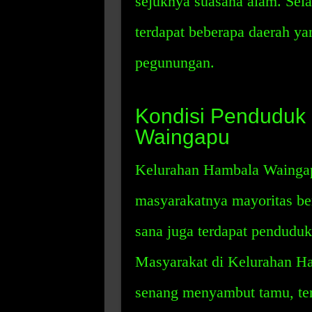
sejuknya suasana alam. Selai
terdapat beberapa daerah ya
pegunungan.
Kondisi Penduduk
Waingapu
Kelurahan Hambala Waingap
masyarakatnya mayoritas ber
sana juga terdapat pendudu
Masyarakat di Kelurahan H
senang menyambut tamu, teru