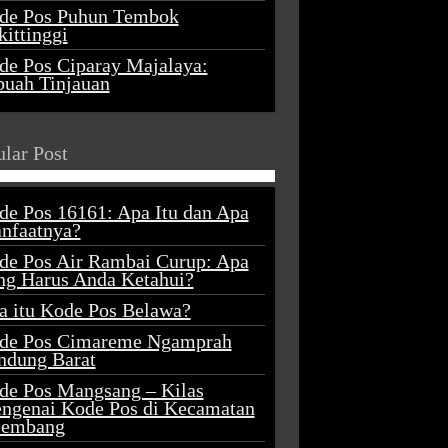
de Pos Puhun Tembok
ittinggi
de Pos Ciparay Majalaya:
buah Tinjauan
lar Post
de Pos 16161: Apa Itu dan Apa
nfaatnya?
de Pos Air Rambai Curup: Apa
ng Harus Anda Ketahui?
a itu Kode Pos Belawa?
de Pos Cimareme Ngamprah
ndung Barat
de Pos Mangsang – Kilas
ngenai Kode Pos di Kecamatan
lembang