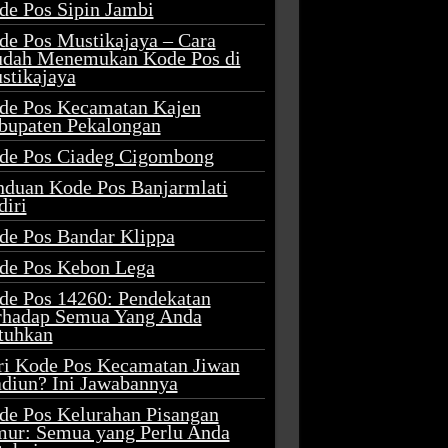
de Pos Sipin Jambi
de Pos Mustikajaya – Cara
dah Menemukan Kode Pos di
stikajaya
de Pos Kecamatan Kajen
bupaten Pekalongan
de Pos Ciadeg Cigombong
nduan Kode Pos Banjarmlati
diri
de Pos Bandar Klippa
de Pos Kebon Lega
de Pos 14260: Pendekatan
rhadap Semua Yang Anda
tuhkan
ri Kode Pos Kecamatan Jiwan
diun? Ini Jawabannya
de Pos Kelurahan Pisangan
mur: Semua yang Perlu Anda