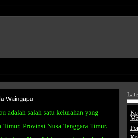
Late
la Waingapu
 adalah salah satu kelurahan yang
Ko
Ma
a Timur, Provinsi Nusa Tenggara Timur.
Po
Ko