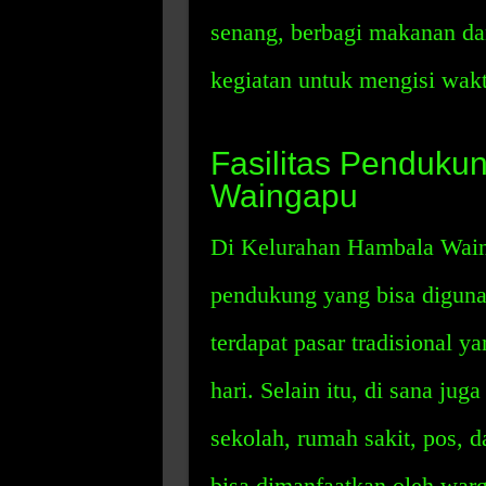
senang, berbagi makanan d
kegiatan untuk mengisi wak
Fasilitas Penduku
Waingapu
Di Kelurahan Hambala Waing
pendukung yang bisa diguna
terdapat pasar tradisional y
hari. Selain itu, di sana jug
sekolah, rumah sakit, pos, d
bisa dimanfaatkan oleh war