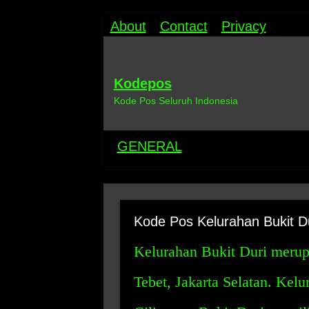
About
Contact
Privacy
Kodepos
Kode Pos Seluruh Indonesia
GENERAL
Kode Pos Kelurahan Bukit Du
Kelurahan Bukit Duri merup
Tebet, Jakarta Selatan. Kelu