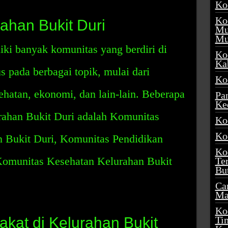
Ko
Ko
ahan Bukit Duri
Mu
Mu
ki banyak komunitas yang berdiri di
Ko
Ka
 pada berbagai topik, mulai dari
Ko
ehatan, ekonomi, dan lain-lain. Beberapa
Pa
Ke
rahan Bukit Duri adalah Komunitas
Ko
Ko
 Bukit Duri, Komunitas Pendidikan
Ko
Komunitas Kesehatan Kelurahan Bukit
Te
Bu
Ca
Ma
Ko
kat di Kelurahan Bukit
Ti