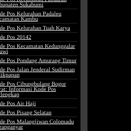
bupaten Sukabumi
de Pos Kelurahan Padaleu
camatan Kambu
de Pos Kelurahan Tuah Karya
de Pos 20142
de Pos Kecamatan Kedunggalar
awi
de Pos Pondang Amurang Timur
de Pos Jalan Jenderal Sudirman
likpapan
de Pos Cibungbulang Bogor
rat: Informasi Kode Pos
rlengkap
de Pos Air Haji
de Pos Pisang Selatan
de Pos Malangjiwan Colomadu
ranganyar