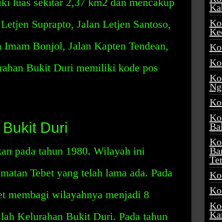
iki luas sekitar 2,37 km2 dan mencakup
Ka
Ko
Letjen Suprapto, Jalan Letjen Santoso,
Ke
an Imam Bonjol, Jalan Kapten Tendean,
Ko
Ko
rahan Bukit Duri memiliki kode pos
Ko
Ng
Ko
Ko
Bukit Duri
Ba
Ko
kan pada tahun 1980. Wilayah ini
Ba
Te
matan Tebet yang telah lama ada. Pada
Ko
Ko
et membagi wilayahnya menjadi 8
Ko
Ka
alah Kelurahan Bukit Duri. Pada tahun