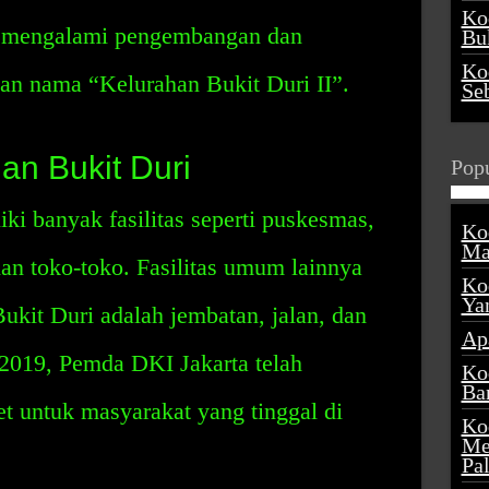
Ko
i mengalami pengembangan dan
Buk
Ko
an nama “Kelurahan Bukit Duri II”.
Se
han Bukit Duri
Popu
ki banyak fasilitas seperti puskesmas,
Ko
Ma
dan toko-toko. Fasilitas umum lainnya
Ko
Ya
ukit Duri adalah jembatan, jalan, dan
Ap
 2019, Pemda DKI Jakarta telah
Ko
Ba
et untuk masyarakat yang tinggal di
Ko
Me
Pa