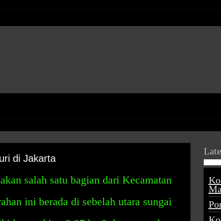
Late
ri di Jakarta
akan salah satu bagian dari Kecamatan
Ko
Ma
rahan ini berada di sebelah utara sungai
Po
Ko