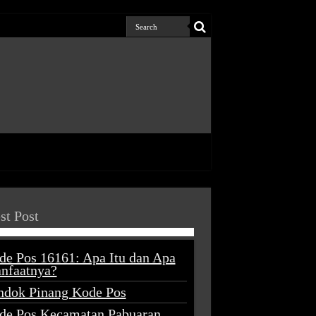
st Post
de Pos 16161: Apa Itu dan Apa
nfaatnya?
ndok Pinang Kode Pos
de Pos Kecamatan Pabuaran