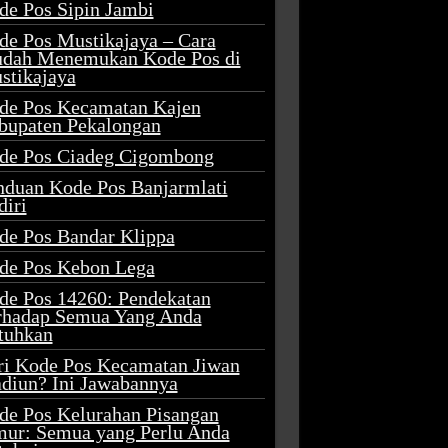
de Pos Sipin Jambi
de Pos Mustikajaya – Cara
dah Menemukan Kode Pos di
stikajaya
de Pos Kecamatan Kajen
bupaten Pekalongan
de Pos Ciadeg Cigombong
nduan Kode Pos Banjarmlati
diri
de Pos Bandar Klippa
de Pos Kebon Lega
de Pos 14260: Pendekatan
rhadap Semua Yang Anda
tuhkan
ri Kode Pos Kecamatan Jiwan
diun? Ini Jawabannya
de Pos Kelurahan Pisangan
mur: Semua yang Perlu Anda