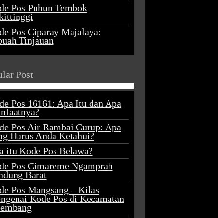
de Pos Puhun Tembok
ittinggi
de Pos Ciparay Majalaya:
buah Tinjauan
lar Post
de Pos 16161: Apa Itu dan Apa
nfaatnya?
de Pos Air Rambai Curup: Apa
ng Harus Anda Ketahui?
a itu Kode Pos Belawa?
de Pos Cimareme Ngamprah
ndung Barat
de Pos Mangsang – Kilas
ngenai Kode Pos di Kecamatan
lembang