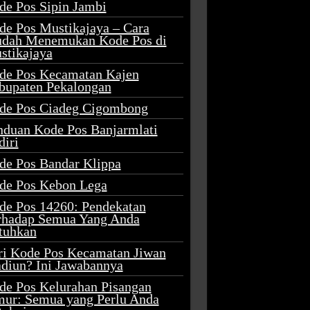
de Pos Sipin Jambi
de Pos Mustikajaya – Cara
dah Menemukan Kode Pos di
stikajaya
de Pos Kecamatan Kajen
bupaten Pekalongan
de Pos Ciadeg Cigombong
nduan Kode Pos Banjarmlati
diri
de Pos Bandar Klippa
de Pos Kebon Lega
de Pos 14260: Pendekatan
rhadap Semua Yang Anda
tuhkan
ri Kode Pos Kecamatan Jiwan
diun? Ini Jawabannya
de Pos Kelurahan Pisangan
mur: Semua yang Perlu Anda