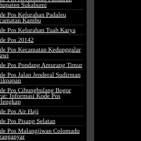
bupaten Sukabumi
de Pos Kelurahan Padaleu
camatan Kambu
de Pos Kelurahan Tuah Karya
de Pos 20142
de Pos Kecamatan Kedunggalar
awi
de Pos Pondang Amurang Timur
de Pos Jalan Jenderal Sudirman
likpapan
de Pos Cibungbulang Bogor
rat: Informasi Kode Pos
rlengkap
de Pos Air Haji
de Pos Pisang Selatan
de Pos Malangjiwan Colomadu
ranganyar