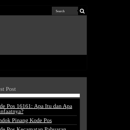
st Post
de Pos 16161: Apa Itu dan Apa
nfaatnya?
ndok Pinang Kode Pos
de Pos Kecamatan Pabuaran