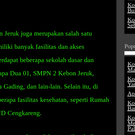
Ko
Buk
Ko
Se
 Jeruk juga merupakan salah satu
liki banyak fasilitas dan akses
Popu
terdapat beberapa sekolah dasar dan
Ko
Ma
apa Dua 01, SMPN 2 Kebon Jeruk,
Ko
Ya
ding, dan lain-lain. Selain itu, di
Ap
berapa fasilitas kesehatan, seperti Rumah
Ko
Ba
UD Cengkareng.
Ko
Me
Pa