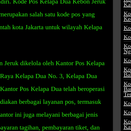
diri. Kode Pos Kelapa Dua Kebon Jeruk
Ka
Ko
 merupakan salah satu kode pos yang
Ke
intah kota Jakarta untuk wilayah Kelapa
Ko
Ko
Ko
Ng
Ko
Jeruk dikelola oleh Kantor Pos Kelapa
Ko
Ba
n Raya Kelapa Dua No. 3, Kelapa Dua
Ko
 Kantor Pos Kelapa Dua telah beroperasi
Ba
Te
diakan berbagai layanan pos, termasuk
Ko
Ko
Kantor ini juga melayani berbagai jenis
Ko
Ka
yaran tagihan, pembayaran tiket, dan