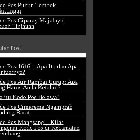
de Pos Puhun Tembok
ittinggi
de Pos Ciparay Majalaya:
buah Tinjauan
lar Post
de Pos 16161: Apa Itu dan Apa
nfaatnya?
de Pos Air Rambai Curup: Apa
ng Harus Anda Ketahui?
a itu Kode Pos Belawa?
de Pos Cimareme Ngamprah
ndung Barat
de Pos Mangsang – Kilas
ngenai Kode Pos di Kecamatan
lembang