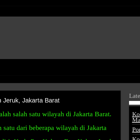
Late
Jeruk, Jakarta Barat
ah salah satu wilayah di Jakarta Barat.
Ko
Ma
 satu dari beberapa wilayah di Jakarta
Po
Ko