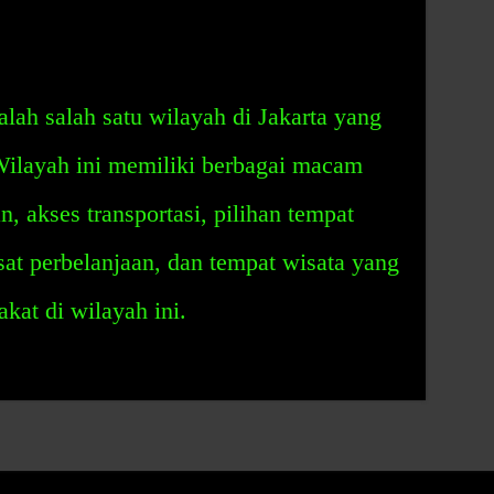
ah salah satu wilayah di Jakarta yang
ilayah ini memiliki berbagai macam
n, akses transportasi, pilihan tempat
usat perbelanjaan, dan tempat wisata yang
kat di wilayah ini.