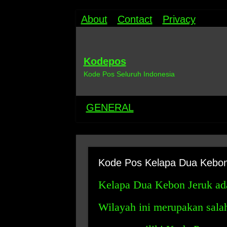
About
Contact
Privacy
Kodepos
Kode Pos Seluruh Indonesia
GENERAL
Kode Pos Kelapa Dua Kebon 
Kelapa Dua Kebon Jeruk adal
Wilayah ini merupakan salah