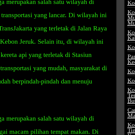
a merupakan salah satu wilayah di
Ko
Ko
transportasi yang lancar. Di wilayah ini
Mu
Mu
TransJakarta yang terletak di Jalan Raya
Ko
Ka
ebon Jeruk. Selain itu, di wilayah ini
Ko
kereta api yang terletak di Stasiun
Pa
Ke
transportasi yang mudah, masyarakat di
Ko
Ko
udah berpindah-pindah dan menuju
Ko
Te
Bu
Ca
Ma
a merupakan salah satu wilayah di
Ko
Ti
agai macam pilihan tempat makan. Di