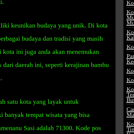
i.
Ko
Ko
Mu
Mu
iki keunikan budaya yang unik. Di kota
Ko
Ka
erbagai budaya dan tradisi yang masih
Ko
 Di kota ini juga anda akan menemukan
Pa
Ke
s dari daerah ini, seperti kerajinan bambu
Ko
.
Ko
Ko
Te
Bu
h satu kota yang layak untuk
Ca
ki banyak tempat wisata yang bisa
Ma
Ko
amenanu Sasi adalah 71300. Kode pos
Ti