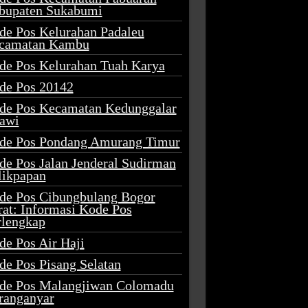
bupaten Sukabumi
de Pos Kelurahan Padaleu
camatan Kambu
de Pos Kelurahan Tuah Karya
de Pos 20142
de Pos Kecamatan Kedunggalar
awi
de Pos Pondang Amurang Timur
de Pos Jalan Jenderal Sudirman
likpapan
de Pos Cibungbulang Bogor
rat: Informasi Kode Pos
rlengkap
de Pos Air Haji
de Pos Pisang Selatan
de Pos Malangjiwan Colomadu
ranganyar