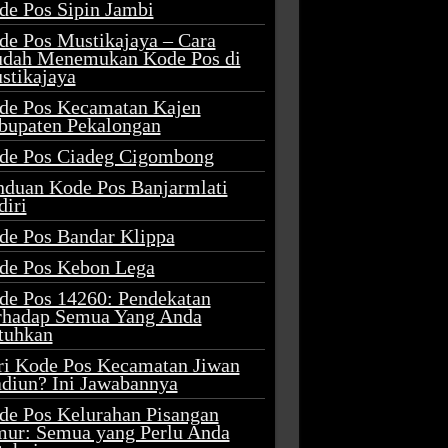
de Pos Sipin Jambi
de Pos Mustikajaya – Cara
dah Menemukan Kode Pos di
stikajaya
de Pos Kecamatan Kajen
bupaten Pekalongan
de Pos Ciadeg Cigombong
nduan Kode Pos Banjarmlati
diri
de Pos Bandar Klippa
de Pos Kebon Lega
de Pos 14260: Pendekatan
rhadap Semua Yang Anda
tuhkan
ri Kode Pos Kecamatan Jiwan
diun? Ini Jawabannya
de Pos Kelurahan Pisangan
mur: Semua yang Perlu Anda