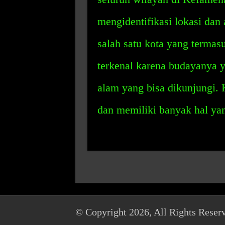
mengidentifikasi lokasi dan
salah satu kota yang terma
terkenal karena budayanya y
alam yang bisa dikunjungi. 
dan memiliki banyak hal yan
© Copyright 2026, All Rights Reser