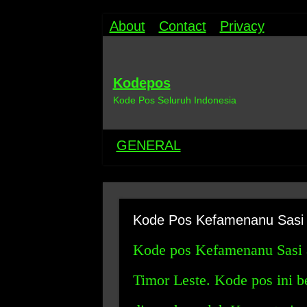
About
Contact
Privacy
Kodepos
Kode Pos Seluruh Indonesia
GENERAL
Kode Pos Kefamenanu Sasi d
Kode pos Kefamenanu Sasi a
Timor Leste. Kode pos ini 