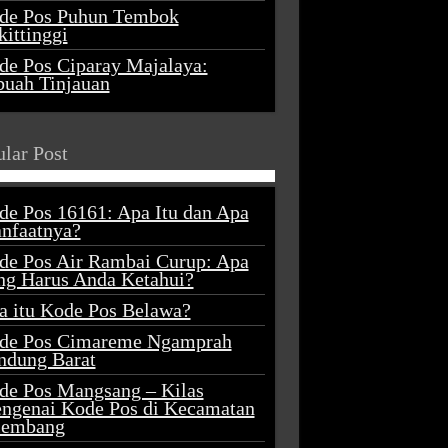
de Pos Puhun Tembok
ittinggi
de Pos Ciparay Majalaya:
buah Tinjauan
lar Post
de Pos 16161: Apa Itu dan Apa
nfaatnya?
de Pos Air Rambai Curup: Apa
ng Harus Anda Ketahui?
a itu Kode Pos Belawa?
de Pos Cimareme Ngamprah
ndung Barat
de Pos Mangsang – Kilas
ngenai Kode Pos di Kecamatan
lembang