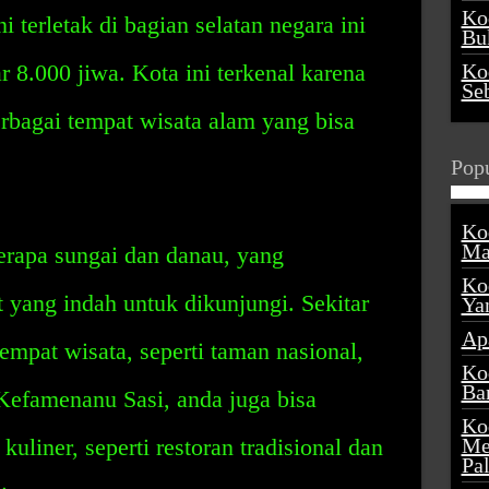
Ko
i terletak di bagian selatan negara ini
Buk
r 8.000 jiwa. Kota ini terkenal karena
Ko
Se
rbagai tempat wisata alam yang bisa
Popu
Ko
Ma
berapa sungai dan danau, yang
Ko
yang indah untuk dikunjungi. Sekitar
Ya
Ap
tempat wisata, seperti taman nasional,
Ko
Ba
 Kefamenanu Sasi, anda juga bisa
Ko
liner, seperti restoran tradisional dan
Me
Pa