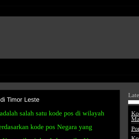
Late
i Timor Leste
dalah salah satu kode pos di wilayah
Ko
Ma
berdasarkan kode pos Negara yang
Po
Ko