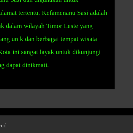
 alamat tertentu. Kefamenanu Sasi adalah
suk dalam wilayah Timor Leste yang
ang unik dan berbagai tempat wisata
Kota ini sangat layak untuk dikunjungi
g dapat dinikmati.
ved