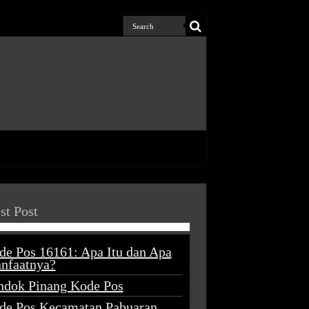
st Post
de Pos 16161: Apa Itu dan Apa
nfaatnya?
ndok Pinang Kode Pos
de Pos Kecamatan Pabuaran