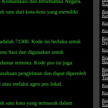
 Komunikasi dan Informatika Negara.
Ka
Ko
h satu dari kota-kota yang memiliki
Ke
Ko
Ko
Ko
dalah 71300. Kode ini berlaku untuk
Ng
Ko
anu Sasi dan digunakan untuk
Ko
Ba
alamat tertentu. Kode pos ini juga
Ko
usahaan pengiriman dan dapat diperoleh
Ba
Te
i atau melalui agen pos lokal.
Ko
Ko
Ko
ah satu kota yang termasuk dalam
Ka