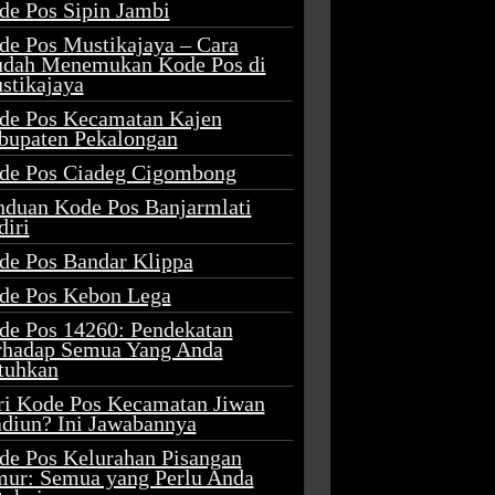
de Pos Sipin Jambi
de Pos Mustikajaya – Cara
dah Menemukan Kode Pos di
stikajaya
de Pos Kecamatan Kajen
bupaten Pekalongan
de Pos Ciadeg Cigombong
nduan Kode Pos Banjarmlati
diri
de Pos Bandar Klippa
de Pos Kebon Lega
de Pos 14260: Pendekatan
rhadap Semua Yang Anda
tuhkan
ri Kode Pos Kecamatan Jiwan
diun? Ini Jawabannya
de Pos Kelurahan Pisangan
mur: Semua yang Perlu Anda