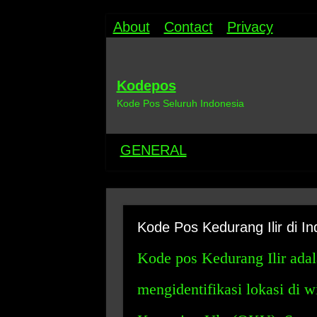
About
Contact
Privacy
Kodepos
Kode Pos Seluruh Indonesia
GENERAL
Kode Pos Kedurang Ilir di In
Kode pos Kedurang Ilir ada
mengidentifikasi lokasi di 