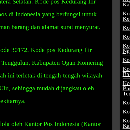
ra Selatan. Kode pos Kedurang Ilir
Ka
Ko
os di Indonesia yang berfungsi untuk
Ke
an barang dan alamat surat menyurat.
Ko
Ko
Ko
kode 30172. Kode pos Kedurang Ilir
Ng
Ko
n Tenggulun, Kabupaten Ogan Komering
Ko
Ba
h ini terletak di tengah-tengah wilayah
Ko
lu, sehingga mudah dijangkau oleh
Ba
Te
ekitarnya.
Ko
Ko
Ko
lola oleh Kantor Pos Indonesia (Kantor
Ka