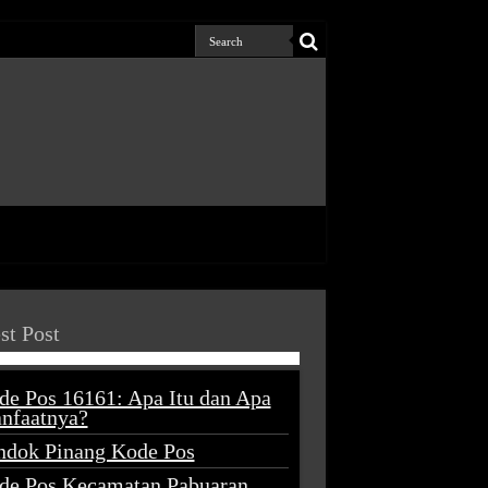
st Post
de Pos 16161: Apa Itu dan Apa
nfaatnya?
ndok Pinang Kode Pos
de Pos Kecamatan Pabuaran