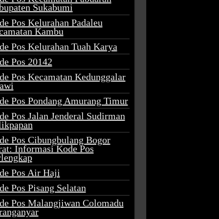
bupaten Sukabumi
de Pos Kelurahan Padaleu
camatan Kambu
de Pos Kelurahan Tuah Karya
de Pos 20142
de Pos Kecamatan Kedunggalar
awi
de Pos Pondang Amurang Timur
de Pos Jalan Jenderal Sudirman
likpapan
de Pos Cibungbulang Bogor
rat: Informasi Kode Pos
rlengkap
de Pos Air Haji
de Pos Pisang Selatan
de Pos Malangjiwan Colomadu
ranganyar