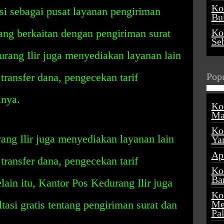
Ko
gsi sebagai pusat layanan pengiriman
Buk
yang berkaitan dengan pengiriman surat
Ko
Se
rang Ilir juga menyediakan layanan lain
transfer dana, pengecekan tarif
Popu
inya.
Ko
Ma
Ko
rang Ilir juga menyediakan layanan lain
Ya
Ap
transfer dana, pengecekan tarif
Ko
Ba
elain itu, Kantor Pos Kedurang Ilir juga
Ko
asi gratis tentang pengiriman surat dan
Me
Pa