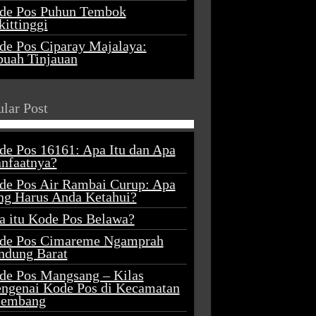
de Pos Puhun Tembok
ittinggi
de Pos Ciparay Majalaya:
buah Tinjauan
lar Post
de Pos 16161: Apa Itu dan Apa
nfaatnya?
de Pos Air Rambai Curup: Apa
ng Harus Anda Ketahui?
a itu Kode Pos Belawa?
de Pos Cimareme Ngamprah
ndung Barat
de Pos Mangsang – Kilas
ngenai Kode Pos di Kecamatan
lembang