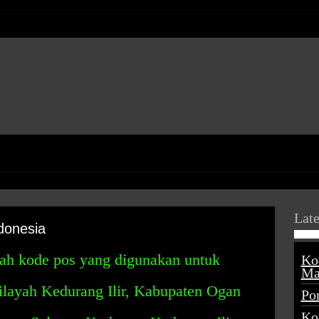
Late
donesia
lah kode pos yang digunakan untuk
Ko
Ma
wilayah Kedurang Ilir, Kabupaten Ogan
Po
Ko