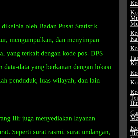
Ko
Ko
Mu
Mu
dikelola oleh Badan Pusat Statistik
Ko
Ka
tur, mengumpulkan, dan menyimpan
Ko
hal yang terkait dengan kode pos. BPS
Pa
Ke
 data-data yang berkaitan dengan lokasi
Ko
lah penduduk, luas wilayah, dan lain-
Ko
Ko
Te
Bu
Ca
rang Ilir juga menyediakan layanan
Ma
Ko
at. Seperti surat rasmi, surat undangan,
Ti