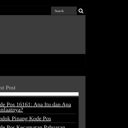
st Post
de Pos 16161: Apa Itu dan Apa
nfaatnya?
ndok Pinang Kode Pos
de Pos Kecamatan Pabuaran