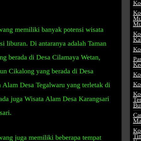
Ko
Ko
Mu
Mu
ang memiliki banyak potensi wisata
Ko
Ka
asi liburan. Di antaranya adalah Taman
Ko
ng berada di Desa Cilamaya Wetan,
Pa
Ke
un Cikalong yang berada di Desa
Ko
Ko
 Alam Desa Tegalwaru yang terletak di
Ko
 ada juga Wisata Alam Desa Karangsari
Te
Bu
ari.
Ca
Ma
Ko
Ti
ang juga memiliki beberapa tempat