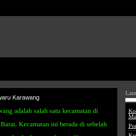
Late
waru Karawang
ng adalah salah satu kecamatan di
Ko
Ma
arat. Kecamatan ini berada di sebelah
Po
Ko