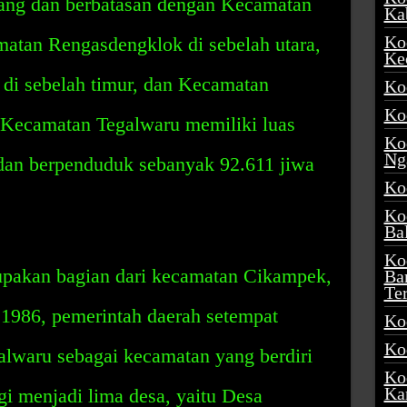
ang dan berbatasan dengan Kecamatan
Ka
Ko
atan Rengasdengklok di sebelah utara,
Ke
di sebelah timur, dan Kecamatan
Ko
Ko
n. Kecamatan Tegalwaru memiliki luas
Ko
Ng
dan berpenduduk sebanyak 92.611 jiwa
Ko
Ko
Ba
Ko
upakan bagian dari kecamatan Cikampek,
Ba
Te
1986, pemerintah daerah setempat
Ko
Ko
lwaru sebagai kecamatan yang berdiri
Ko
Ka
gi menjadi lima desa, yaitu Desa