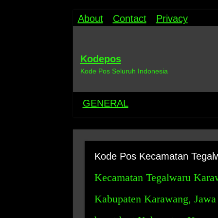
About
Contact
Privacy
Kodepos
Kode Pos Seluruh Indonesia
GENERAL
Kode Pos Kecamatan Tegal
Kecamatan Tegalwaru Karawa
Kabupaten Karawang, Jawa B