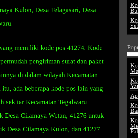
Ko
aya Kulon, Desa Telagasari, Desa
Buk
Ko
waru.
Se
ang memiliki kode pos 41274. Kode
Popu
mpermudah pengiriman surat dan paket
Ko
Ma
lainnya di dalam wilayah Kecamatan
Ko
Ya
itu, ada beberapa kode pos lain yang
Ap
ah sekitar Kecamatan Tegalwaru
Ko
Ba
uk Desa Cilamaya Wetan, 41276 untuk
Ko
Me
tuk Desa Cilamaya Kulon, dan 41277
Pa