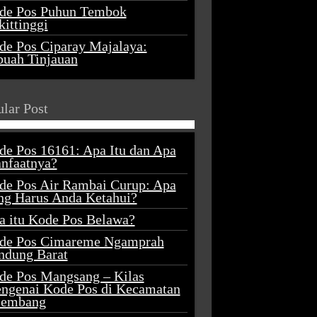
de Pos Puhun Tembok
ittinggi
de Pos Ciparay Majalaya:
buah Tinjauan
lar Post
de Pos 16161: Apa Itu dan Apa
nfaatnya?
de Pos Air Rambai Curup: Apa
ng Harus Anda Ketahui?
a itu Kode Pos Belawa?
de Pos Cimareme Ngamprah
ndung Barat
de Pos Mangsang – Kilas
ngenai Kode Pos di Kecamatan
lembang