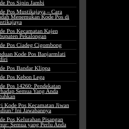
de Pos Sipin Jambi
de Pos Mustikajaya – Cara
dah Menemukan Kode Pos di
stikajaya
de Pos Kecamatan Kajen
bupaten Pekalongan
de Pos Ciadeg Cigombong
nduan Kode Pos Banjarmlati
diri
de Pos Bandar Klippa
de Pos Kebon Lega
de Pos 14260: Pendekatan
rhadap Semua Yang Anda
tuhkan
ri Kode Pos Kecamatan Jiwan
diun? Ini Jawabannya
de Pos Kelurahan Pisangan
mur: Semua yang Perlu Anda