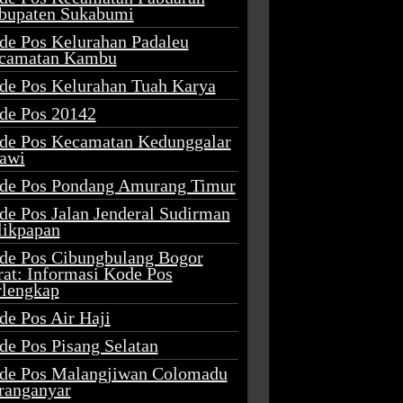
bupaten Sukabumi
de Pos Kelurahan Padaleu
camatan Kambu
de Pos Kelurahan Tuah Karya
de Pos 20142
de Pos Kecamatan Kedunggalar
awi
de Pos Pondang Amurang Timur
de Pos Jalan Jenderal Sudirman
likpapan
de Pos Cibungbulang Bogor
rat: Informasi Kode Pos
rlengkap
de Pos Air Haji
de Pos Pisang Selatan
de Pos Malangjiwan Colomadu
ranganyar