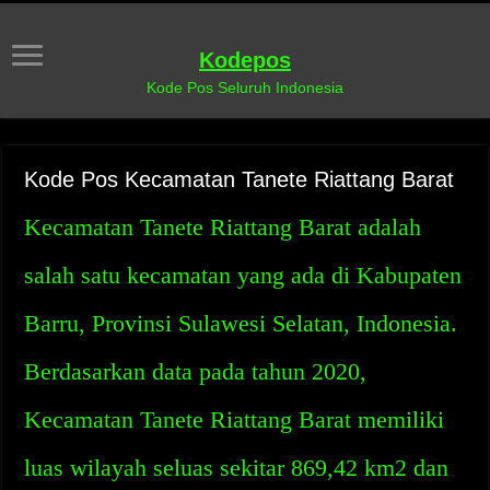
Kodepos
Kode Pos Seluruh Indonesia
Kode Pos Kecamatan Tanete Riattang Barat
Kecamatan Tanete Riattang Barat adalah
salah satu kecamatan yang ada di Kabupaten
Barru, Provinsi Sulawesi Selatan, Indonesia.
Berdasarkan data pada tahun 2020,
Kecamatan Tanete Riattang Barat memiliki
luas wilayah seluas sekitar 869,42 km2 dan