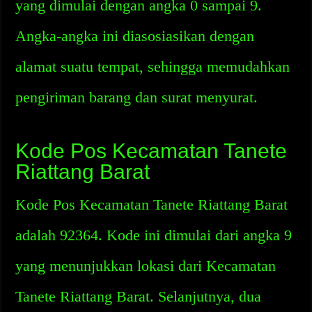
yang dimulai dengan angka 0 sampai 9.
Angka-angka ini diasosiasikan dengan
alamat suatu tempat, sehingga memudahkan
pengiriman barang dan surat menyurat.
Kode Pos Kecamatan Tanete
Riattang Barat
Kode Pos Kecamatan Tanete Riattang Barat
adalah 92364. Kode ini dimulai dari angka 9
yang menunjukkan lokasi dari Kecamatan
Tanete Riattang Barat. Selanjutnya, dua