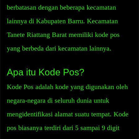
berbatasan dengan beberapa kecamatan
lainnya di Kabupaten Barru. Kecamatan
Tanete Riattang Barat memiliki kode pos
yang berbeda dari kecamatan lainnya.
Apa itu Kode Pos?
Kode Pos adalah kode yang digunakan oleh
negara-negara di seluruh dunia untuk
mengidentifikasi alamat suatu tempat. Kode
pos biasanya terdiri dari 5 sampai 9 digit