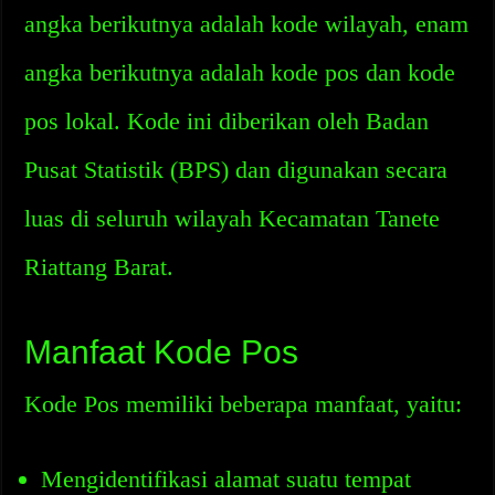
angka berikutnya adalah kode wilayah, enam
angka berikutnya adalah kode pos dan kode
pos lokal. Kode ini diberikan oleh Badan
Pusat Statistik (BPS) dan digunakan secara
luas di seluruh wilayah Kecamatan Tanete
Riattang Barat.
Manfaat Kode Pos
Kode Pos memiliki beberapa manfaat, yaitu:
Mengidentifikasi alamat suatu tempat