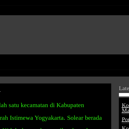
Late
r
lah satu kecamatan di Kabupaten
Ko
Ma
rah Istimewa Yogyakarta. Solear berada
Po
Ko