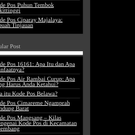
de Pos Puhun Tembok
ittinggi
de Pos Ciparay Majalaya:
buah Tinjauan
lar Post
de Pos 16161: Apa Itu dan Apa
nfaatnya?
de Pos Air Rambai Curup: Apa
ng Harus Anda Ketahui?
a itu Kode Pos Belawa?
de Pos Cimareme Ngamprah
ndung Barat
de Pos Mangsang – Kilas
ngenai Kode Pos di Kecamatan
lembang