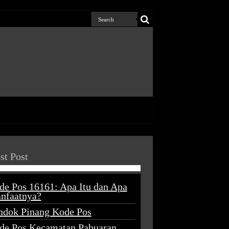
st Post
de Pos 16161: Apa Itu dan Apa
nfaatnya?
ndok Pinang Kode Pos
de Pos Kecamatan Pabuaran