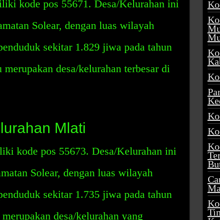
liki kode pos 55671. Desa/Kelurahan ini
Ko
Ko
camatan Solear, dengan luas wilayah
Mu
Mu
penduduk sekitar 1.829 jiwa pada tahun
Ko
Ka
 merupakan desa/kelurahan terbesar di
Ko
Pa
Ke
Ko
urahan Mlati
Ko
Ko
iki kode pos 55673. Desa/Kelurahan ini
Te
Bu
camatan Solear, dengan luas wilayah
Ca
Ma
penduduk sekitar 1.735 jiwa pada tahun
Ko
Ti
 merupakan desa/kelurahan yang