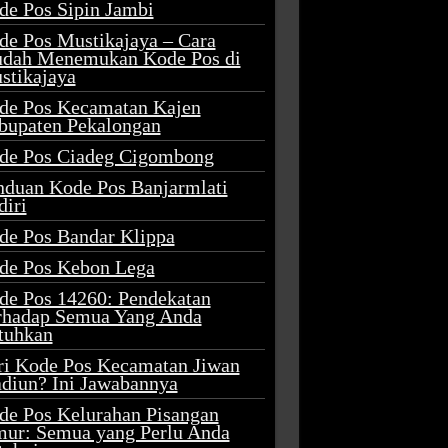
de Pos Sipin Jambi
de Pos Mustikajaya – Cara
dah Menemukan Kode Pos di
stikajaya
de Pos Kecamatan Kajen
bupaten Pekalongan
de Pos Ciadeg Cigombong
nduan Kode Pos Banjarmlati
diri
de Pos Bandar Klippa
de Pos Kebon Lega
de Pos 14260: Pendekatan
rhadap Semua Yang Anda
tuhkan
ri Kode Pos Kecamatan Jiwan
diun? Ini Jawabannya
de Pos Kelurahan Pisangan
mur: Semua yang Perlu Anda