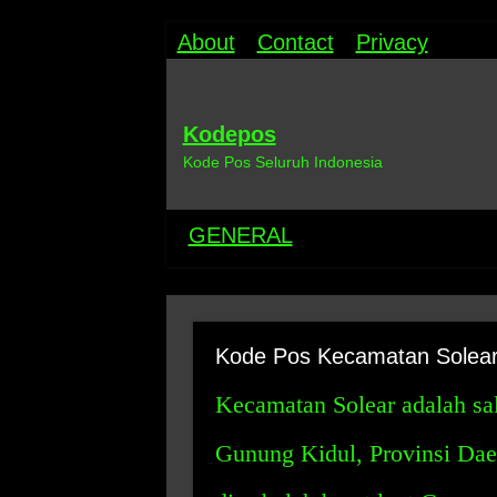
About
Contact
Privacy
Kodepos
Kode Pos Seluruh Indonesia
GENERAL
Kode Pos Kecamatan Solea
Kecamatan Solear adalah sa
Gunung Kidul, Provinsi Dae