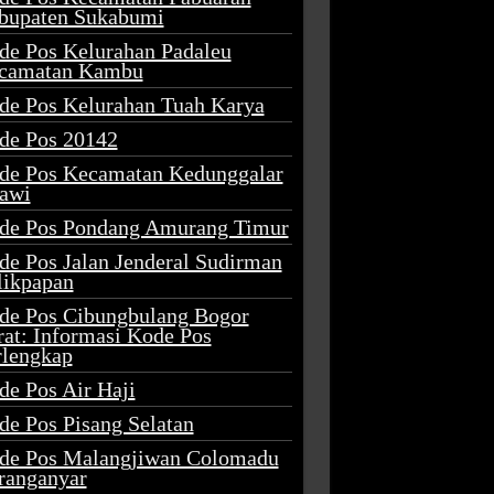
bupaten Sukabumi
de Pos Kelurahan Padaleu
camatan Kambu
de Pos Kelurahan Tuah Karya
de Pos 20142
de Pos Kecamatan Kedunggalar
awi
de Pos Pondang Amurang Timur
de Pos Jalan Jenderal Sudirman
likpapan
de Pos Cibungbulang Bogor
rat: Informasi Kode Pos
rlengkap
de Pos Air Haji
de Pos Pisang Selatan
de Pos Malangjiwan Colomadu
ranganyar