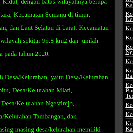
g Kidul, dengan batas wilayahnya berupa
Ka
Ko
tara, Kecamatan Semanu di timur,
Ke
an, dan Laut Selatan di barat. Kecamatan
Ko
Ko
s wilayah sekitar 99.8 km2 dan jumlah
Ko
Ng
a pada tahun 2020.
Ko
Ko
Ba
8 Desa/Kelurahan, yaitu Desa/Kelurahan
Ko
itu, Desa/Kelurahan Mlati,
Ba
Te
Desa/Kelurahan Ngestirejo,
Ko
Ko
sa/Kelurahan Tambangan, dan
Ko
Ka
sing-masing desa/kelurahan memiliki