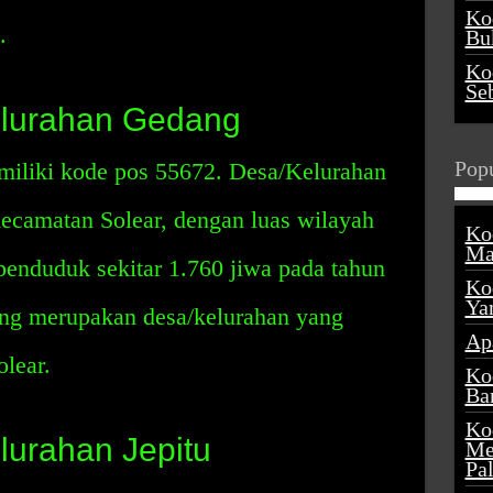
Ko
.
Buk
Ko
Se
lurahan Gedang
Popu
iliki kode pos 55672. Desa/Kelurahan
 Kecamatan Solear, dengan luas wilayah
Ko
Ma
penduduk sekitar 1.760 jiwa pada tahun
Ko
Ya
ng merupakan desa/kelurahan yang
Ap
olear.
Ko
Ba
Ko
urahan Jepitu
Me
Pa