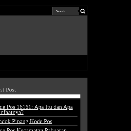
st Post
de Pos 16161: Apa Itu dan Apa
nfaatnya?
ndok Pinang Kode Pos
de Pos Kecamatan Pabuaran