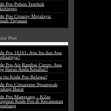
de Pos Puhun Tembok
ittinggi
de Pos Ciparay Majalaya:
buah Tinjauan
lar Post
de Pos 16161: Apa Itu dan Apa
nfaatnya?
de Pos Air Rambai Curup: Apa
ng Harus Anda Ketahui?
a itu Kode Pos Belawa?
de Pos Cimareme Ngamprah
ndung Barat
de Pos Mangsang – Kilas
ngenai Kode Pos di Kecamatan
lembang