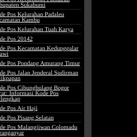
bupaten Sukabumi
de Pos Kelurahan Padaleu
camatan Kambu
de Pos Kelurahan Tuah Karya
de Pos 20142
de Pos Kecamatan Kedunggalar
awi
de Pos Pondang Amurang Timur
de Pos Jalan Jenderal Sudirman
likpapan
de Pos Cibungbulang Bogor
rat: Informasi Kode Pos
rlengkap
de Pos Air Haji
de Pos Pisang Selatan
de Pos Malangjiwan Colomadu
ranganyar