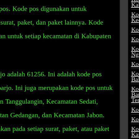
Ka
 pos. Kode pos digunakan untuk
Ko
Ke
urat, paket, dan paket lainnya. Kode
Ko
kan untuk setiap kecamatan di Kabupaten
Ko
Ko
Ng
Ko
o adalah 61256. Ini adalah kode pos
Ko
Ba
arjo. Ini juga merupakan kode pos untuk
Ko
Ba
Te
 Tanggulangin, Kecamatan Sedati,
Ko
tan Gedangan, dan Kecamatan Jabon.
Ko
an pada setiap surat, paket, atau paket
Ko
Ka