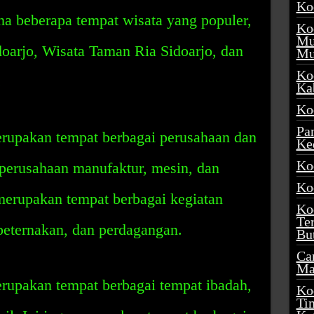
Ko
na beberapa tempat wisata yang populer,
Ko
Mu
idoarjo, Wisata Taman Ria Sidoarjo, dan
Mu
Ko
.
Ka
Ko
Pa
rupakan tempat berbagai perusahaan dan
Ke
Ko
 perusahaan manufaktur, mesin, dan
Ko
 merupakan tempat berbagai kegiatan
Ko
Te
 peternakan, dan perdagangan.
Bu
Ca
Ma
rupakan tempat berbagai tempat ibadah,
Ko
Ti