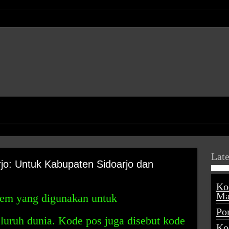
Late
o: Untuk Kabupaten Sidoarjo dan
Ko
Ma
tem yang digunakan untuk
Po
eluruh dunia. Kode pos juga disebut kode
Ko