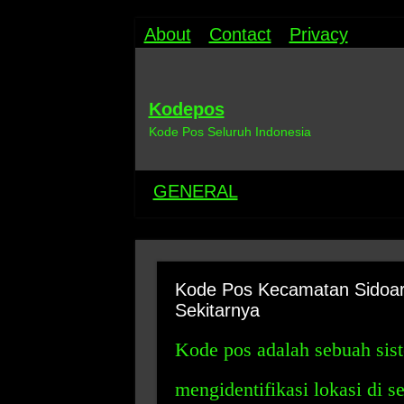
About
Contact
Privacy
Kodepos
Kode Pos Seluruh Indonesia
GENERAL
Kode Pos Kecamatan Sidoarj
Sekitarnya
Kode pos adalah sebuah sis
mengidentifikasi lokasi di s