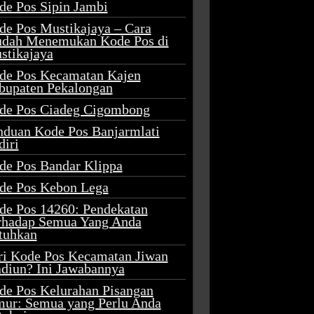
de Pos Sipin Jambi
de Pos Mustikajaya – Cara
dah Menemukan Kode Pos di
stikajaya
de Pos Kecamatan Kajen
bupaten Pekalongan
de Pos Ciadeg Cigombong
nduan Kode Pos Banjarmlati
diri
de Pos Bandar Klippa
de Pos Kebon Lega
de Pos 14260: Pendekatan
rhadap Semua Yang Anda
tuhkan
ri Kode Pos Kecamatan Jiwan
diun? Ini Jawabannya
de Pos Kelurahan Pisangan
mur: Semua yang Perlu Anda