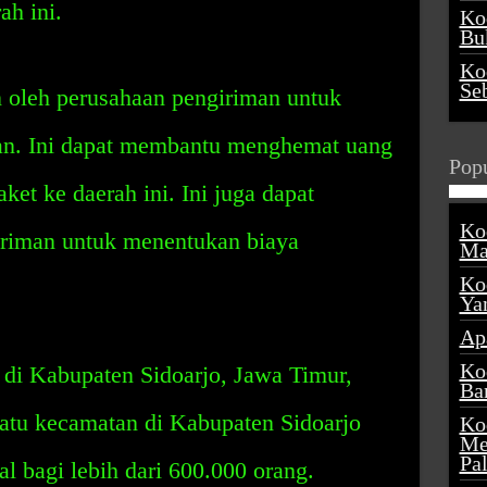
ah ini.
Ko
Buk
Ko
Se
n oleh perusahaan pengiriman untuk
an. Ini dapat membantu menghemat uang
Popu
et ke daerah ini. Ini juga dapat
Ko
riman untuk menentukan biaya
Ma
Ko
Ya
Ap
Ko
 di Kabupaten Sidoarjo, Jawa Timur,
Ba
 satu kecamatan di Kabupaten Sidoarjo
Ko
Me
Pa
l bagi lebih dari 600.000 orang.