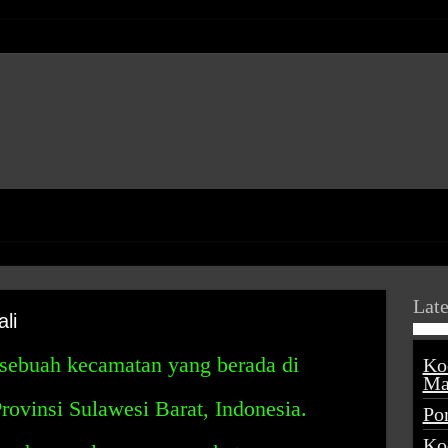
Late
li
sebuah kecamatan yang berada di
Ko
Ma
ovinsi Sulawesi Barat, Indonesia.
Po
Ko