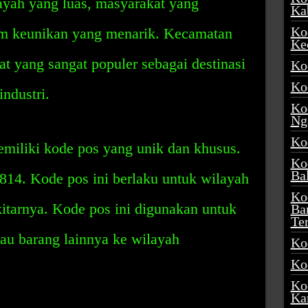
ayah yang luas, masyarakat yang
Ka
Ko
m keunikan yang menarik. Kecamatan
Ke
at yang sangat populer sebagai destinasi
Ko
Ko
ndustri.
Ko
Ng
Ko
miliki kode pos yang unik dan khusus.
Ko
Ba
814. Kode pos ini berlaku untuk wilayah
Ko
itarnya. Kode pos ini digunakan untuk
Ba
Te
tau barang lainnya ke wilayah
Ko
Ko
Ko
Ka