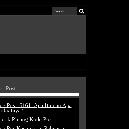
st Post
de Pos 16161: Apa Itu dan Apa
nfaatnya?
ndok Pinang Kode Pos
de Pos Kecamatan Pabuaran