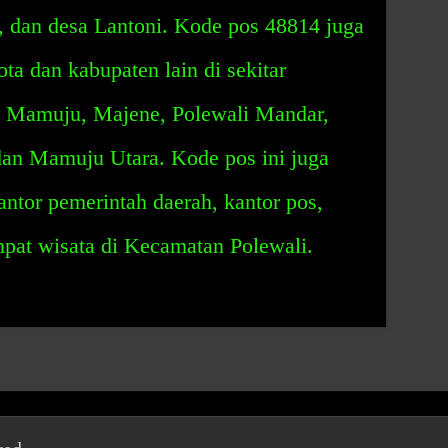
, dan desa Lantoni. Kode pos 48814 juga
ta dan kabupaten lain di sekitar
i Mamuju, Majene, Polewali Mandar,
n Mamuju Utara. Kode pos ini juga
ntor pemerintah daerah, kantor pos,
empat wisata di Kecamatan Polewali.