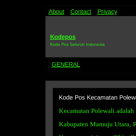
About
Contact
Privacy
Kodepos
Kode Pos Seluruh Indonesia
GENERAL
Kode Pos Kecamatan Polewa
Kecamatan Polewali adalah 
Kabupaten Mamuju Utara, Pr