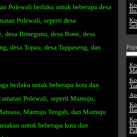
Ko
n Polewali berlaku untuk beberapa desa
Buk
matan Polewali, seperti desa
Ko
Se
, desa Bonegunu, desa Bone, desa
ng, desa Topau, desa Tappaseng, dan
Popu
Ko
Ma
Ko
juga berlaku untuk beberapa kota dan
Ya
Ap
ecamatan Polewali, seperti Mamuju,
Ko
Ba
 Mamasa, Mamuju Tengah, dan Mamuju
Ko
gunakan untuk beberapa kota dan
Me
Pa