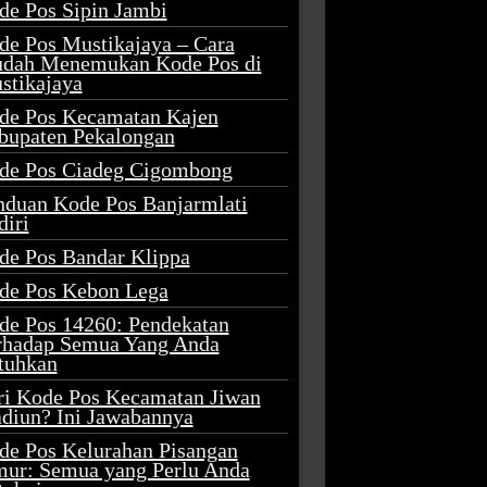
de Pos Sipin Jambi
de Pos Mustikajaya – Cara
dah Menemukan Kode Pos di
stikajaya
de Pos Kecamatan Kajen
bupaten Pekalongan
de Pos Ciadeg Cigombong
nduan Kode Pos Banjarmlati
diri
de Pos Bandar Klippa
de Pos Kebon Lega
de Pos 14260: Pendekatan
rhadap Semua Yang Anda
tuhkan
ri Kode Pos Kecamatan Jiwan
diun? Ini Jawabannya
de Pos Kelurahan Pisangan
mur: Semua yang Perlu Anda