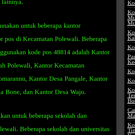
 lainnya.
Ko
Ko
Mu
Mu
gunakan untuk beberapa kantor
Ko
Ka
or pos di Kecamatan Polewali. Beberapa
Ko
nggunakan kode pos 48814 adalah Kantor
Pa
Ke
ah Polewali, Kantor Kecamatan
Ko
omarannu, Kantor Desa Pangale, Kantor
Ko
Ko
a Bone, dan Kantor Desa Wajo.
Te
Bu
Ca
kan untuk beberapa sekolah dan
Ma
Ko
lewali. Beberapa sekolah dan universitas
Ti