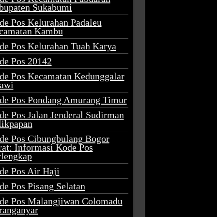
bupaten Sukabumi
de Pos Kelurahan Padaleu
camatan Kambu
de Pos Kelurahan Tuah Karya
de Pos 20142
de Pos Kecamatan Kedunggalar
awi
de Pos Pondang Amurang Timur
de Pos Jalan Jenderal Sudirman
likpapan
de Pos Cibungbulang Bogor
rat: Informasi Kode Pos
rlengkap
de Pos Air Haji
de Pos Pisang Selatan
de Pos Malangjiwan Colomadu
ranganyar