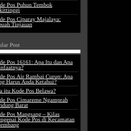
de Pos Puhun Tembok
ittinggi
de Pos Ciparay Majalaya:
buah Tinjauan
lar Post
de Pos 16161: Apa Itu dan Apa
nfaatnya?
de Pos Air Rambai Curup: Apa
ng Harus Anda Ketahui?
a itu Kode Pos Belawa?
de Pos Cimareme Ngamprah
ndung Barat
de Pos Mangsang – Kilas
ngenai Kode Pos di Kecamatan
lembang