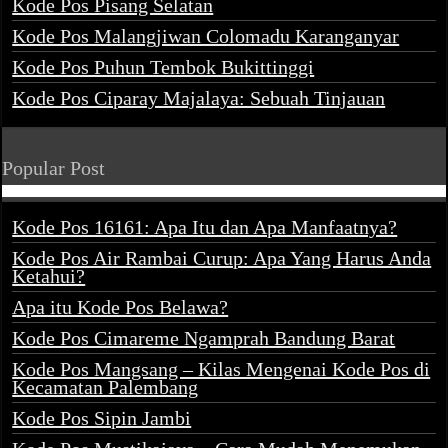
Kode Pos Pisang Selatan
Kode Pos Malangjiwan Colomadu Karanganyar
Kode Pos Puhun Tembok Bukittinggi
Kode Pos Ciparay Majalaya: Sebuah Tinjauan
Popular Post
Kode Pos 16161: Apa Itu dan Apa Manfaatnya?
Kode Pos Air Rambai Curup: Apa Yang Harus Anda
Ketahui?
Apa itu Kode Pos Belawa?
Kode Pos Cimareme Ngamprah Bandung Barat
Kode Pos Mangsang – Kilas Mengenai Kode Pos di
Kecamatan Palembang
Kode Pos Sipin Jambi