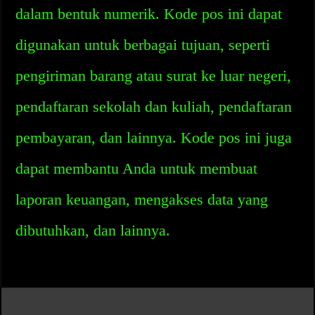
dalam bentuk numerik. Kode pos ini dapat
digunakan untuk berbagai tujuan, seperti
pengiriman barang atau surat ke luar negeri,
pendaftaran sekolah dan kuliah, pendaftaran
pembayaran, dan lainnya. Kode pos ini juga
dapat membantu Anda untuk membuat
laporan keuangan, mengakses data yang
dibutuhkan, dan lainnya.