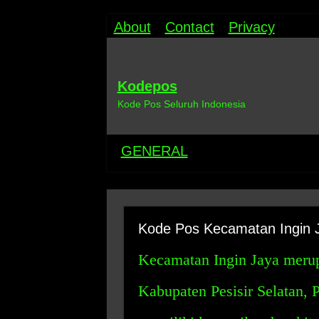
About
Contact
Privacy
Kodepos
Kode Pos Seluruh Indonesia
GENERAL
Kode Pos Kecamatan Ingin 
Kecamatan Ingin Jaya merup
Kabupaten Pesisir Selatan, 