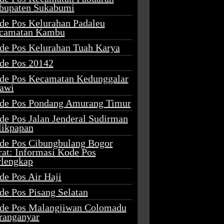
bupaten Sukabumi
de Pos Kelurahan Padaleu
camatan Kambu
de Pos Kelurahan Tuah Karya
de Pos 20142
de Pos Kecamatan Kedunggalar
awi
de Pos Pondang Amurang Timur
de Pos Jalan Jenderal Sudirman
likpapan
de Pos Cibungbulang Bogor
rat: Informasi Kode Pos
rlengkap
de Pos Air Haji
de Pos Pisang Selatan
de Pos Malangjiwan Colomadu
ranganyar