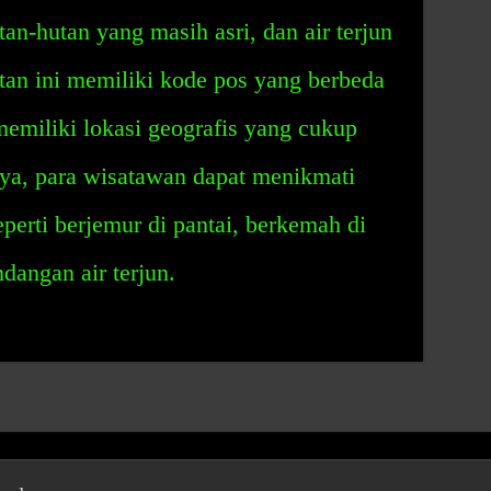
tan-hutan yang masih asri, dan air terjun
n ini memiliki kode pos yang berbeda
memiliki lokasi geografis yang cukup
aya, para wisatawan dapat menikmati
perti berjemur di pantai, berkemah di
angan air terjun.