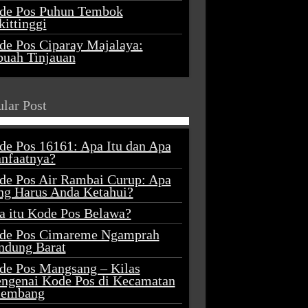
de Pos Puhun Tembok
ittinggi
de Pos Ciparay Majalaya:
buah Tinjauan
lar Post
de Pos 16161: Apa Itu dan Apa
nfaatnya?
de Pos Air Rambai Curup: Apa
ng Harus Anda Ketahui?
a itu Kode Pos Belawa?
de Pos Cimareme Ngamprah
ndung Barat
de Pos Mangsang – Kilas
ngenai Kode Pos di Kecamatan
lembang