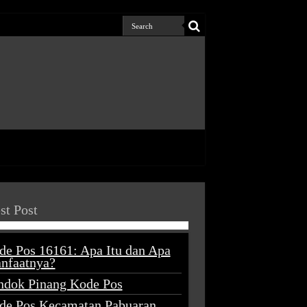
st Post
de Pos 16161: Apa Itu dan Apa
nfaatnya?
ndok Pinang Kode Pos
de Pos Kecamatan Pabuaran