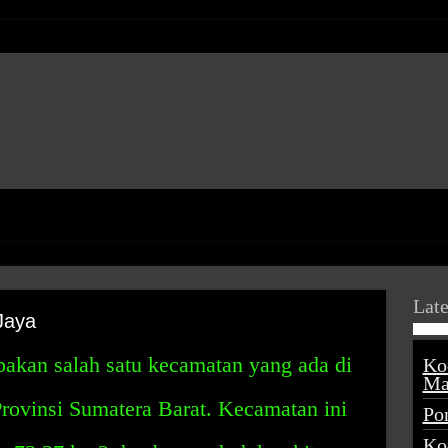
Late
Jaya
akan salah satu kecamatan yang ada di
Ko
Ma
Provinsi Sumatera Barat. Kecamatan ini
Po
Ko