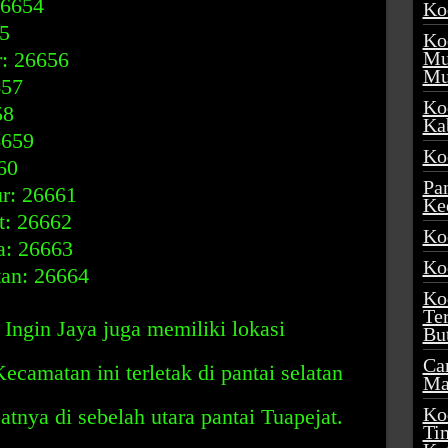
26654
Ko
5
Ko
r: 26656
Mu
Mu
657
Ko
58
Ka
6659
Ko
60
Pa
r: 26661
Ke
t: 26662
Ko
a: 26663
Ko
tan: 26664
Ko
Te
Ingin Jaya juga memiliki lokasi
Bu
Ca
ecamatan ini terletak di pantai selatan
Ma
Ko
atnya di sebelah utara pantai Tuapejat.
Ti