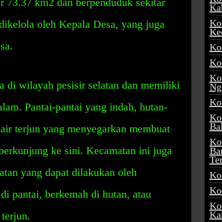
ar 73.37 km2 dan berpenduduk sekitar
Ka
Ko
dikelola oleh Kepala Desa, yang juga
Ke
sa.
Ko
Ko
Ko
 di wilayah pesisir selatan dan memiliki
Ng
Ko
am. Pantai-pantai yang indah, hutan-
Ko
Ba
a air terjun yang menyegarkan membuat
Ko
 berkunjung ke sini. Kecamatan ini juga
Ba
Te
iatan yang dapat dilakukan oleh
Ko
Ko
di pantai, berkemah di hutan, atau
Ko
Ka
terjun.