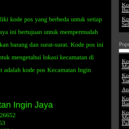
Ko
Buk
iki kode pos yang berbeda untuk setiap
Ko
Se
Jaya ini bertujuan untuk mempermudah
an barang dan surat-surat. Kode pos ini
Popu
ntuk mengetahui lokasi kecamatan di
Ko
Ma
t adalah kode pos Kecamatan Ingin
Ko
Ya
Ap
Ko
an Ingin Jaya
Ba
Ko
 26652
Me
53
Pa