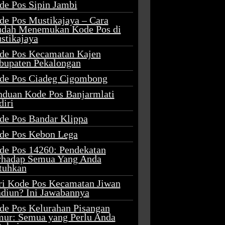
de Pos Sipin Jambi
de Pos Mustikajaya – Cara
dah Menemukan Kode Pos di
stikajaya
de Pos Kecamatan Kajen
bupaten Pekalongan
de Pos Ciadeg Cigombong
nduan Kode Pos Banjarmlati
diri
de Pos Bandar Klippa
de Pos Kebon Lega
de Pos 14260: Pendekatan
rhadap Semua Yang Anda
tuhkan
ri Kode Pos Kecamatan Jiwan
diun? Ini Jawabannya
de Pos Kelurahan Pisangan
mur: Semua yang Perlu Anda