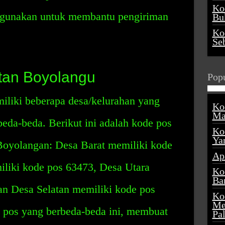
Ko
digunakan untuk membantu pengiriman
Buk
Ko
Se
an Boyolangu
Popu
liki beberapa desa/kelurahan yang
Ko
Ma
eda-beda. Berikut ini adalah kode pos
Ko
Ya
Boyolangan: Desa Barat memiliki kode
Ap
liki kode pos 63473, Desa Utara
Ko
Ba
an Desa Selatan memiliki kode pos
Ko
Me
 pos yang berbeda-beda ini, membuat
Pa