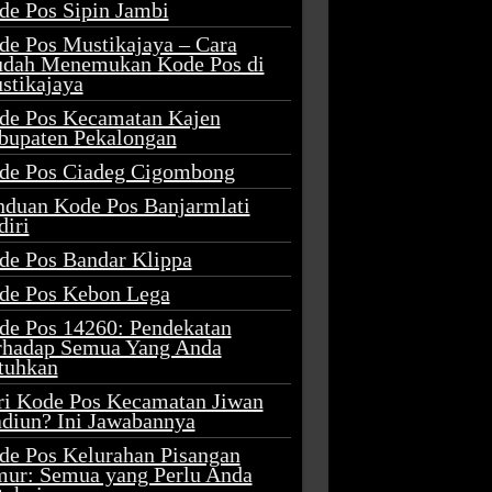
de Pos Sipin Jambi
de Pos Mustikajaya – Cara
dah Menemukan Kode Pos di
stikajaya
de Pos Kecamatan Kajen
bupaten Pekalongan
de Pos Ciadeg Cigombong
nduan Kode Pos Banjarmlati
diri
de Pos Bandar Klippa
de Pos Kebon Lega
de Pos 14260: Pendekatan
rhadap Semua Yang Anda
tuhkan
ri Kode Pos Kecamatan Jiwan
diun? Ini Jawabannya
de Pos Kelurahan Pisangan
mur: Semua yang Perlu Anda