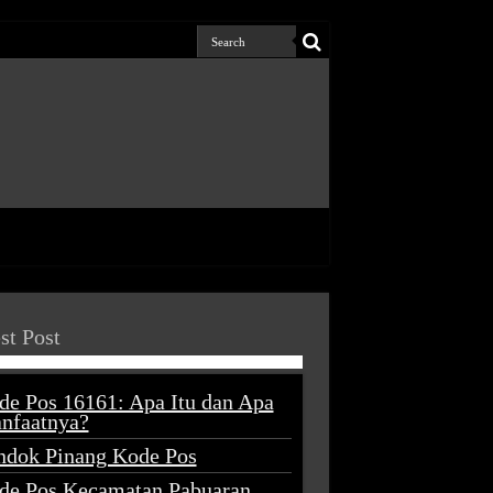
st Post
de Pos 16161: Apa Itu dan Apa
nfaatnya?
ndok Pinang Kode Pos
de Pos Kecamatan Pabuaran