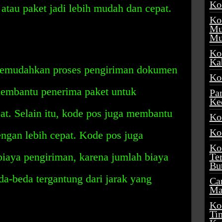
Ko
tau paket jadi lebih mudah dan cepat.
Ko
Mu
Mu
Ko
Ka
memudahkan proses pengiriman dokumen
Ko
membantu penerima paket untuk
Pa
Ke
t. Selain itu, kode pos juga membantu
Ko
Ko
ngan lebih cepat. Kode pos juga
Ko
aya pengiriman, karena jumlah biaya
Te
Bu
a-beda tergantung dari jarak yang
Ca
Ma
Ko
Ti