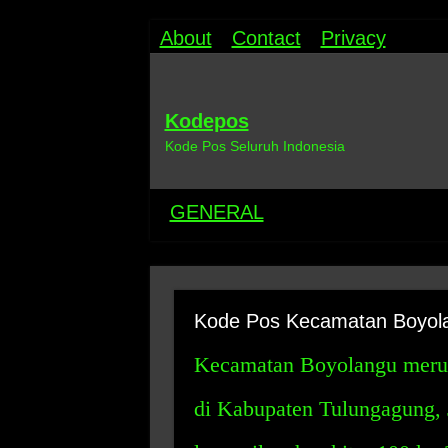
About
Contact
Privacy
Kodepos
Kode Pos Seluruh Indonesia
GENERAL
Kode Pos Kecamatan Boyol
Kecamatan Boyolangu merupa
di Kabupaten Tulungagung,