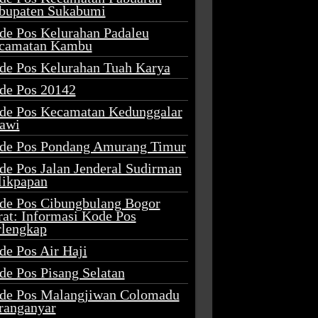
bupaten Sukabumi
de Pos Kelurahan Padaleu
camatan Kambu
de Pos Kelurahan Tuah Karya
de Pos 20142
de Pos Kecamatan Kedunggalar
awi
de Pos Pondang Amurang Timur
de Pos Jalan Jenderal Sudirman
likpapan
de Pos Cibungbulang Bogor
rat: Informasi Kode Pos
rlengkap
de Pos Air Haji
de Pos Pisang Selatan
de Pos Malangjiwan Colomadu
ranganyar