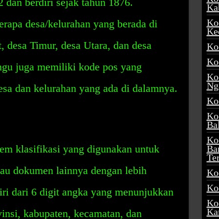
 dan berdiri sejak tahun 1876.
Ka
Ko
erapa desa/kelurahan yang berada di
Ke
t, desa Timur, desa Utara, dan desa
Ko
Ko
gu juga memiliki kode pos yang
Ko
Ng
esa dan kelurahan yang ada di dalamnya.
Ko
Ko
Ba
Ko
em klasifikasi yang digunakan untuk
Ba
Te
tau dokumen lainnya dengan lebih
Ko
Ko
iri dari 6 digit angka yang menunjukkan
Ko
Ka
ovinsi, kabupaten, kecamatan, dan