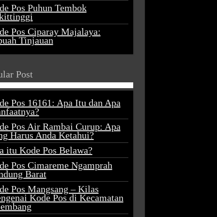
de Pos Puhun Tembok
ittinggi
de Pos Ciparay Majalaya:
buah Tinjauan
lar Post
de Pos 16161: Apa Itu dan Apa
nfaatnya?
de Pos Air Rambai Curup: Apa
ng Harus Anda Ketahui?
a itu Kode Pos Belawa?
de Pos Cimareme Ngamprah
ndung Barat
de Pos Mangsang – Kilas
ngenai Kode Pos di Kecamatan
lembang