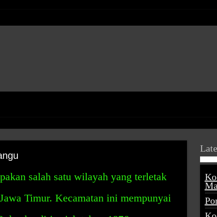
Late
angu
kan salah satu wilayah yang terletak
Ko
Ma
 Jawa Timur. Kecamatan ini mempunyai
Po
Ko