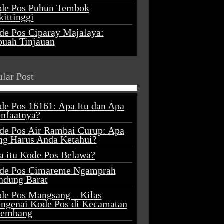
de Pos Puhun Tembok
ittinggi
de Pos Ciparay Majalaya:
buah Tinjauan
lar Post
de Pos 16161: Apa Itu dan Apa
nfaatnya?
de Pos Air Rambai Curup: Apa
ng Harus Anda Ketahui?
a itu Kode Pos Belawa?
de Pos Cimareme Ngamprah
ndung Barat
de Pos Mangsang – Kilas
ngenai Kode Pos di Kecamatan
lembang