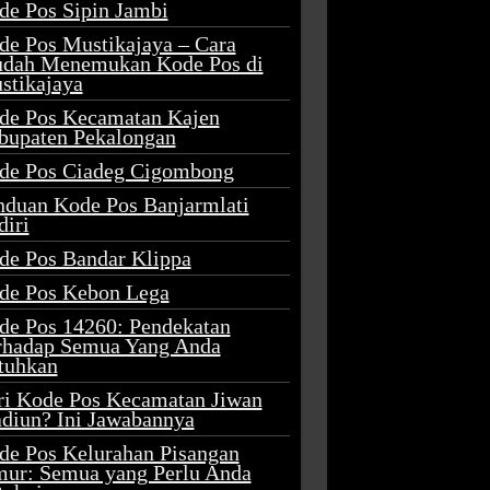
de Pos Sipin Jambi
de Pos Mustikajaya – Cara
dah Menemukan Kode Pos di
stikajaya
de Pos Kecamatan Kajen
bupaten Pekalongan
de Pos Ciadeg Cigombong
nduan Kode Pos Banjarmlati
diri
de Pos Bandar Klippa
de Pos Kebon Lega
de Pos 14260: Pendekatan
rhadap Semua Yang Anda
tuhkan
ri Kode Pos Kecamatan Jiwan
diun? Ini Jawabannya
de Pos Kelurahan Pisangan
mur: Semua yang Perlu Anda