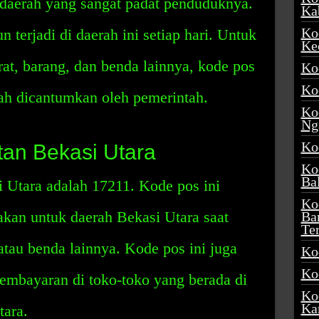
 daerah yang sangat padat penduduknya.
Ka
Ko
terjadi di daerah ini setiap hari. Untuk
Ke
t, barang, dan benda lainnya, kode pos
Ko
Ko
ah dicantumkan oleh pemerintah.
Ko
Ng
Ko
an Bekasi Utara
Ko
Ba
Utara adalah 17211. Kode pos ini
Ko
akan untuk daerah Bekasi Utara saat
Ba
Te
atau benda lainnya. Kode pos ini juga
Ko
Ko
embayaran di toko-toko yang berada di
Ko
Ka
ara.