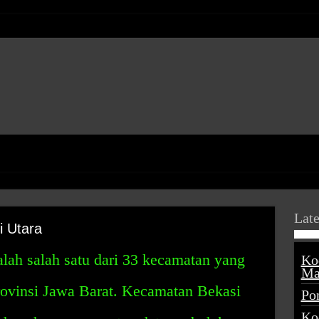
Late
 Utara
lah salah satu dari 33 kecamatan yang
Ko
Ma
rovinsi Jawa Barat. Kecamatan Bekasi
Po
Ko