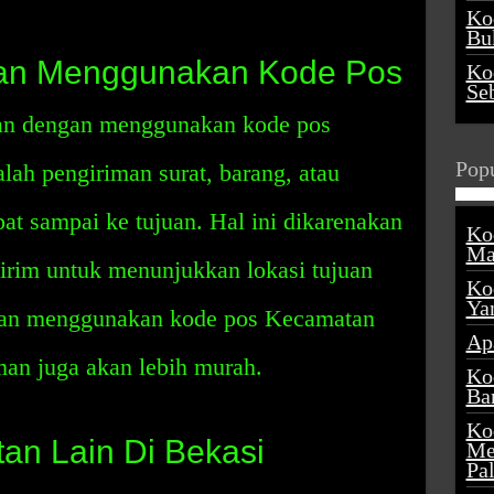
Ko
Buk
an Menggunakan Kode Pos
Ko
Se
kan dengan menggunakan kode pos
Popu
ah pengiriman surat, barang, atau
pat sampai ke tujuan. Hal ini dikarenakan
Ko
Ma
rim untuk menunjukkan lokasi tujuan
Ko
Ya
ngan menggunakan kode pos Kecamatan
Ap
man juga akan lebih murah.
Ko
Ba
Ko
n Lain Di Bekasi
Me
Pa