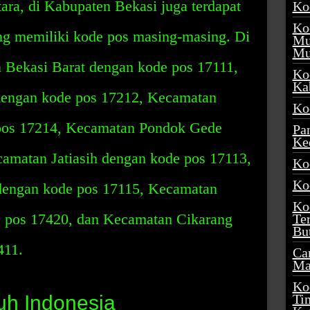
ra, di Kabupaten Bekasi juga terdapat
Ko
Ko
ng memiliki kode pos masing-masing. Di
Mu
Mu
 Bekasi Barat dengan kode pos 17111,
Ko
Ka
dengan kode pos 17212, Kecamatan
Ko
pos 17214, Kecamatan Pondok Gede
Pa
Ke
amatan Jatiasih dengan kode pos 17113,
Ko
Ko
engan kode pos 17115, Kecamatan
Ko
e pos 17420, dan Kecamatan Cikarang
Te
Bu
411.
Ca
Ma
Ko
uh Indonesia
Ti