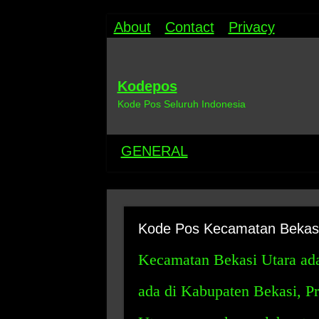
About
Contact
Privacy
Kodepos
Kode Pos Seluruh Indonesia
GENERAL
Kode Pos Kecamatan Bekasi
Kecamatan Bekasi Utara ada
ada di Kabupaten Bekasi, P