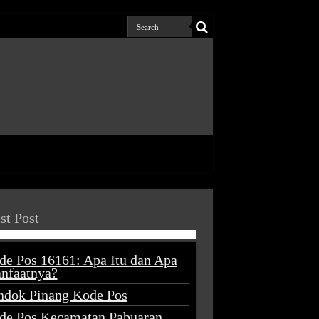
st Post
de Pos 16161: Apa Itu dan Apa
nfaatnya?
ndok Pinang Kode Pos
de Pos Kecamatan Pabuaran