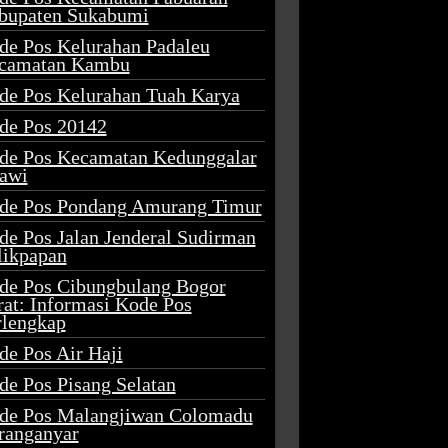
bupaten Sukabumi
de Pos Kelurahan Padaleu
camatan Kambu
de Pos Kelurahan Tuah Karya
de Pos 20142
de Pos Kecamatan Kedunggalar
awi
de Pos Pondang Amurang Timur
de Pos Jalan Jenderal Sudirman
likpapan
de Pos Cibungbulang Bogor
rat: Informasi Kode Pos
rlengkap
de Pos Air Haji
de Pos Pisang Selatan
de Pos Malangjiwan Colomadu
ranganyar