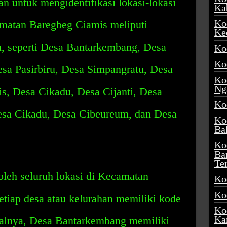
an untuk mengidentifikasi lokasi-lokasi
Ka
Ko
amatan Baregbeg Ciamis meliputi
Ke
n, seperti Desa Bantarkembang, Desa
Ko
Ko
esa Pasirbiru, Desa Simpangratu, Desa
Ko
Ng
s, Desa Cikadu, Desa Cijanti, Desa
Ko
esa Cikadu, Desa Cibeureum, dan Desa
Ko
Ba
Ko
Ba
Te
leh seluruh lokasi di Kecamatan
Ko
Ko
tiap desa atau kelurahan memiliki kode
Ko
Ka
salnya, Desa Bantarkembang memiliki