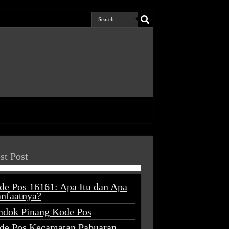
st Post
de Pos 16161: Apa Itu dan Apa
nfaatnya?
ndok Pinang Kode Pos
de Pos Kecamatan Pabuaran