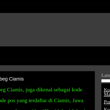
Late
beg Ciamis
g Ciamis, juga dikenal sebagai kode
Ko
Ma
de pos yang terdaftar di Ciamis, Jawa
Po
Ko