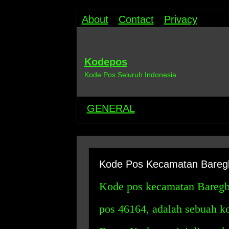
About
Contact
Privacy
Kodepos
Kode Pos Seluruh Indonesia
GENERAL
Kode Pos Kecamatan Bareg
Kode pos kecamatan Baregbe
pos 46164, adalah sebuah ko