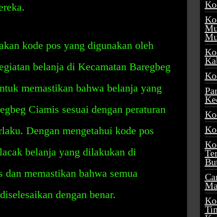
Ko
ereka.
Ko
Mu
Mu
akan kode pos yang digunakan oleh
Ko
Ka
egiatan belanja di Kecamatan Baregbeg
Ko
 untuk memastikan bahwa belanja yang
Pa
Ke
egbeg Ciamis sesuai dengan peraturan
Ko
Ko
rlaku. Dengan mengetahui kode pos
Ko
acak belanja yang dilakukan di
Te
Bu
s dan memastikan bahwa semua
Ca
Ma
n diselesaikan dengan benar.
Ko
Ti