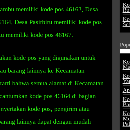
Ko
jambu memiliki kode pos 46163, Desa
Buk
Ko
6164, Desa Pasirbiru memiliki kode pos
Se
u memiliki kode pos 46167.
Popu
akan kode pos yang digunakan untuk
Ko
Ma
tau barang lainnya ke Kecamatan
Ko
Ya
erarti bahwa semua alamat di Kecamatan
Ap
cantumkan kode pos 46164 di bagian
Ko
Ba
nyertakan kode pos, pengirim atau
Ko
Me
 barang lainnya dapat dengan mudah
Pa