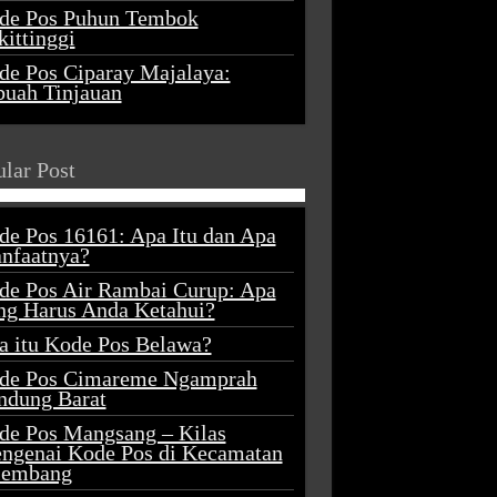
de Pos Puhun Tembok
ittinggi
de Pos Ciparay Majalaya:
buah Tinjauan
lar Post
de Pos 16161: Apa Itu dan Apa
nfaatnya?
de Pos Air Rambai Curup: Apa
ng Harus Anda Ketahui?
a itu Kode Pos Belawa?
de Pos Cimareme Ngamprah
ndung Barat
de Pos Mangsang – Kilas
ngenai Kode Pos di Kecamatan
lembang