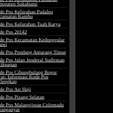
bupaten Sukabumi
de Pos Kelurahan Padaleu
camatan Kambu
de Pos Kelurahan Tuah Karya
de Pos 20142
de Pos Kecamatan Kedunggalar
awi
de Pos Pondang Amurang Timur
de Pos Jalan Jenderal Sudirman
likpapan
de Pos Cibungbulang Bogor
rat: Informasi Kode Pos
rlengkap
de Pos Air Haji
de Pos Pisang Selatan
de Pos Malangjiwan Colomadu
ranganyar