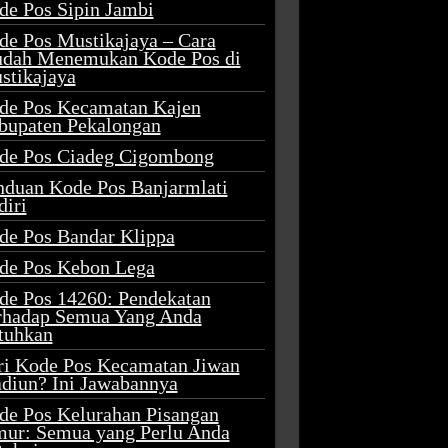
de Pos Sipin Jambi
de Pos Mustikajaya – Cara
dah Menemukan Kode Pos di
stikajaya
de Pos Kecamatan Kajen
bupaten Pekalongan
de Pos Ciadeg Cigombong
nduan Kode Pos Banjarmlati
diri
de Pos Bandar Klippa
de Pos Kebon Lega
de Pos 14260: Pendekatan
rhadap Semua Yang Anda
tuhkan
ri Kode Pos Kecamatan Jiwan
diun? Ini Jawabannya
de Pos Kelurahan Pisangan
mur: Semua yang Perlu Anda