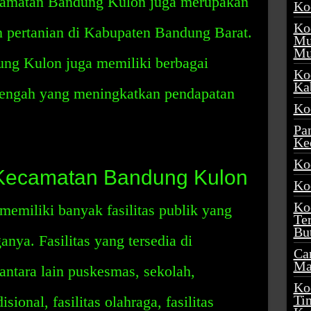
camatan Bandung Kulon juga merupakan
Ko
Ko
an pertanian di Kabupaten Bandung Barat.
Mu
Mu
ung Kulon juga memiliki berbagai
Ko
Ka
engah yang meningkatkan pendapatan
Ko
Pa
Ke
Ko
di Kecamatan Bandung Kulon
Ko
Ko
miliki banyak fasilitas publik yang
Te
Bu
nya. Fasilitas yang tersedia di
Ca
Ma
tara lain puskesmas, sekolah,
Ko
Ti
sional, fasilitas olahraga, fasilitas