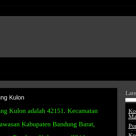
Late
ng Kulon
ng Kulon adalah 42151. Kecamatan
Ko
Ma
kawasan Kabupaten Bandung Barat,
Po
Ko