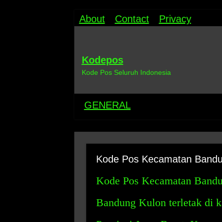
About
Contact
Privacy
Kodepos
Kode Pos Seluruh Indonesia
GENERAL
Kode Pos Kecamatan Bandu
Kode Pos Kecamatan Bandu
Bandung Kulon terletak di 