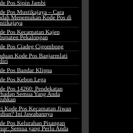
de Pos Sipin Jambi
de Pos Mustikajaya – Cara
dah Menemukan Kode Pos di
stikajaya
de Pos Kecamatan Kajen
bupaten Pekalongan
de Pos Ciadeg Cigombong
nduan Kode Pos Banjarmlati
diri
de Pos Bandar Klippa
de Pos Kebon Lega
de Pos 14260: Pendekatan
rhadap Semua Yang Anda
tuhkan
ri Kode Pos Kecamatan Jiwan
diun? Ini Jawabannya
de Pos Kelurahan Pisangan
mur: Semua yang Perlu Anda