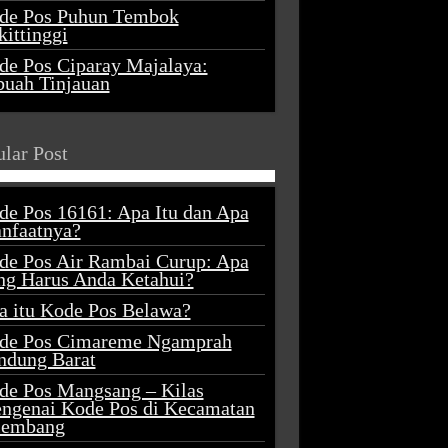
de Pos Puhun Tembok
ittinggi
de Pos Ciparay Majalaya:
buah Tinjauan
lar Post
de Pos 16161: Apa Itu dan Apa
nfaatnya?
de Pos Air Rambai Curup: Apa
ng Harus Anda Ketahui?
a itu Kode Pos Belawa?
de Pos Cimareme Ngamprah
ndung Barat
de Pos Mangsang – Kilas
ngenai Kode Pos di Kecamatan
lembang