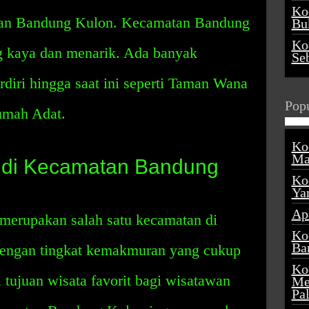
Ko
tan Bandung Kulon. Kecamatan Bandung
Buk
Ko
g kaya dan menarik. Ada banyak
Se
diri hingga saat ini seperti Taman Wana
Popu
umah Adat.
Ko
Ma
di Kecamatan Bandung
Ko
Ya
Ap
erupakan salah satu kecamatan di
Ko
Ba
engan tingkat kemakmuran yang cukup
Ko
 tujuan wisata favorit bagi wisatawan
Me
Pa