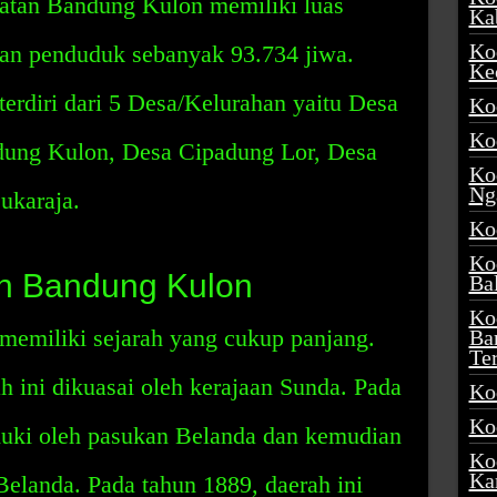
atan Bandung Kulon memiliki luas
Ka
Ko
dan penduduk sebanyak 93.734 jiwa.
Ke
rdiri dari 5 Desa/Kelurahan yaitu Desa
Ko
Ko
dung Kulon, Desa Cipadung Lor, Desa
Ko
Ng
ukaraja.
Ko
Ko
n Bandung Kulon
Ba
Ko
emiliki sejarah yang cukup panjang.
Ba
Te
h ini dikuasai oleh kerajaan Sunda. Pada
Ko
Ko
uduki oleh pasukan Belanda dan kemudian
Ko
Ka
Belanda. Pada tahun 1889, daerah ini