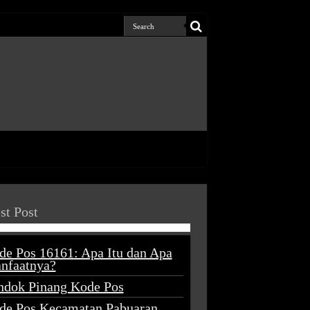
st Post
de Pos 16161: Apa Itu dan Apa
nfaatnya?
ndok Pinang Kode Pos
de Pos Kecamatan Pabuaran