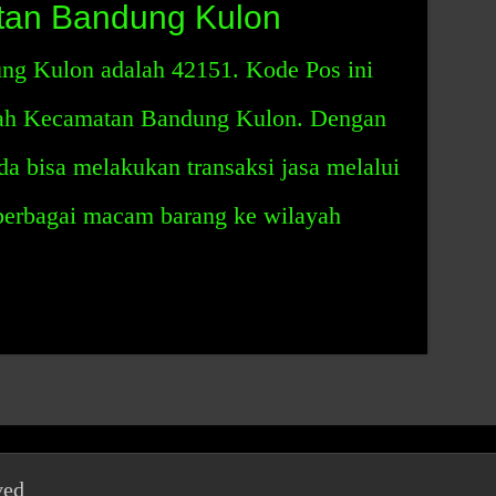
an Bandung Kulon
g Kulon adalah 42151. Kode Pos ini
ayah Kecamatan Bandung Kulon. Dengan
da bisa melakukan transaksi jasa melalui
berbagai macam barang ke wilayah
ved