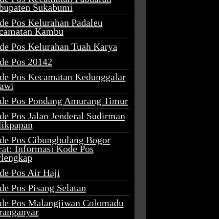
bupaten Sukabumi
de Pos Kelurahan Padaleu
camatan Kambu
de Pos Kelurahan Tuah Karya
de Pos 20142
de Pos Kecamatan Kedunggalar
awi
de Pos Pondang Amurang Timur
de Pos Jalan Jenderal Sudirman
likpapan
de Pos Cibungbulang Bogor
rat: Informasi Kode Pos
rlengkap
de Pos Air Haji
de Pos Pisang Selatan
de Pos Malangjiwan Colomadu
ranganyar