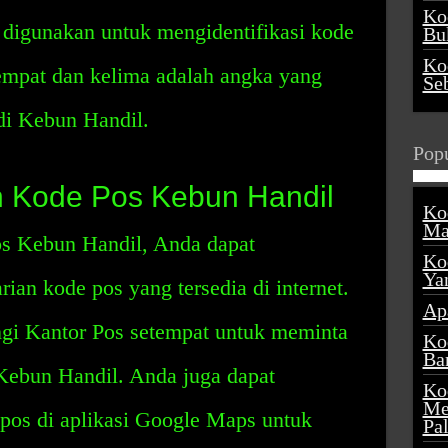
Ko
digunakan untuk mengidentifikasi kode
Buk
Ko
empat dan kelima adalah angka yang
Se
 di Kebun Handil.
Popu
 Kode Pos Kebun Handil
Ko
Ma
s Kebun Handil, Anda dapat
Ko
Ya
an kode pos yang tersedia di internet.
Ap
gi Kantor Pos setempat untuk meminta
Ko
Ba
 Kebun Handil. Anda juga dapat
Ko
Me
os di aplikasi Google Maps untuk
Pa