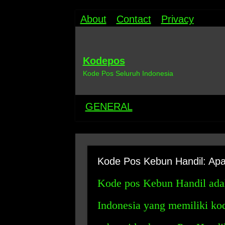
About
Contact
Privacy
Kodepos
Kode Pos Seluruh Indonesia
GENERAL
Kode Pos Kebun Handil: Apa
Kode pos Kebun Handil adal
Indonesia yang memiliki kod