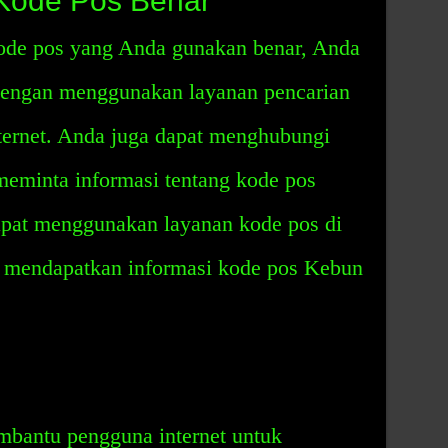
Kode Pos Benar
de pos yang Anda gunakan benar, Anda
dengan menggunakan layanan pencarian
nternet. Anda juga dapat menghubungi
meminta informasi tentang kode pos
pat menggunakan layanan kode pos di
k mendapatkan informasi kode pos Kebun
bantu pengguna internet untuk