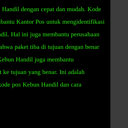
 Handil dengan cepat dan mudah. Kode
antu Kantor Pos untuk mengidentifikasi
ndil. Hal ini juga membantu perusahaan
ahwa paket tiba di tujuan dengan benar
 Kebun Handil juga membantu
 ke tujuan yang benar. Ini adalah
 kode pos Kebun Handil dan cara