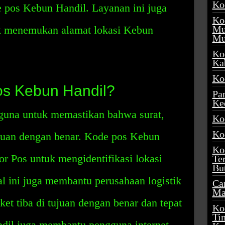
Ko
 pos Kebun Handil. Layanan ini juga
Ko
 menemukan alamat lokasi Kebun
Mu
Mu
Ko
Ka
Ko
s Kebun Handil?
Pa
Ke
guna untuk memastikan bahwa surat,
Ko
Ko
tujuan dengan benar. Kode pos Kebun
Ko
r Pos untuk mengidentifikasi lokasi
Te
Bu
al ini juga membantu perusahaan logistik
Ca
Ma
t tiba di tujuan dengan benar dan tepat
Ko
Ti
dil juga membantu pengguna internet