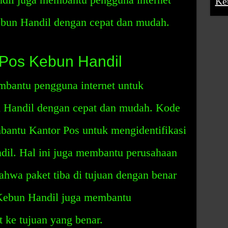
Ke
bun Handil dengan cepat dan mudah.
Pos Kebun Handil
bantu pengguna internet untuk
 Handil dengan cepat dan mudah. Kode
antu Kantor Pos untuk mengidentifikasi
ndil. Hal ini juga membantu perusahaan
ahwa paket tiba di tujuan dengan benar
 Kebun Handil juga membantu
 ke tujuan yang benar.