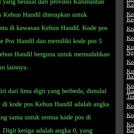
 yang berasal dari provinsi Kalimantan
Ka
Ko
s Kebun Handil diterapkan untuk
Ke
tentu di kawasan Kebun Handil. Kode pos
Ko
Ko
de Pos Handil dan memiliki kode pos 5
Ko
Ng
 Kebun Handil berguna untuk memudahkan
Ko
an lainnya.
Ko
Ba
Ko
ri dari lima digit yang berbeda, dimulai
Ba
Te
a di kode pos Kebun Handil adalah angka
Ko
Ko
ang sama untuk semua kode pos di
Ko
Ka
 Digit ketiga adalah angka 0, yang