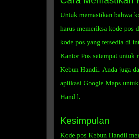
Cara Memastikan 
Untuk memastikan bahwa ko
harus memeriksa kode pos 
kode pos yang tersedia di i
Kantor Pos setempat untuk 
Kebun Handil. Anda juga da
aplikasi Google Maps untu
Handil.
Kesimpulan
Kode pos Kebun Handil mem