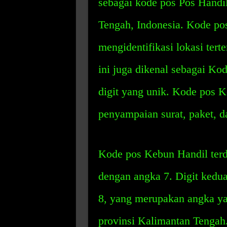
sebagai kode pos Pos Handil
Tengah, Indonesia. Kode po
mengidentifikasi lokasi ter
ini juga dikenal sebagai Ko
digit yang unik. Kode pos
penyampaian surat, paket, d
Kode pos Kebun Handil terdi
dengan angka 7. Digit kedu
8, yang merupakan angka y
provinsi Kalimantan Tengah.