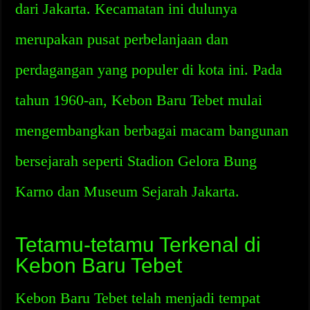
dari Jakarta. Kecamatan ini dulunya
merupakan pusat perbelanjaan dan
perdagangan yang populer di kota ini. Pada
tahun 1960-an, Kebon Baru Tebet mulai
mengembangkan berbagai macam bangunan
bersejarah seperti Stadion Gelora Bung
Karno dan Museum Sejarah Jakarta.
Tetamu-tetamu Terkenal di
Kebon Baru Tebet
Kebon Baru Tebet telah menjadi tempat