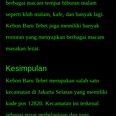
berbagai macam tempat hiburan malam
seperti klub malam, kafe, dan banyak lagi.
Kebon Baru Tebet juga memiliki banyak
restoran yang menyajikan berbagai macam
masakan lezat.
Kesimpulan
Kebon Baru Tebet merupakan salah satu
kecamatan di Jakarta Selatan yang memiliki
kode pos 12820. Kecamatan ini terkenal
sebagai pusat perbelanjaan dan juga