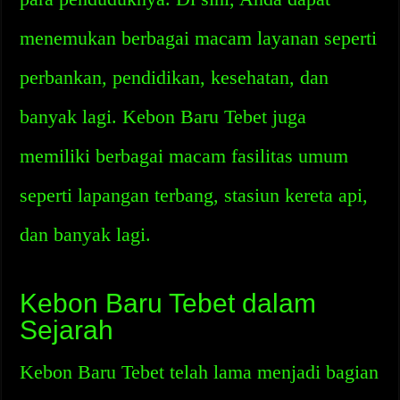
menemukan berbagai macam layanan seperti
perbankan, pendidikan, kesehatan, dan
banyak lagi. Kebon Baru Tebet juga
memiliki berbagai macam fasilitas umum
seperti lapangan terbang, stasiun kereta api,
dan banyak lagi.
Kebon Baru Tebet dalam
Sejarah
Kebon Baru Tebet telah lama menjadi bagian