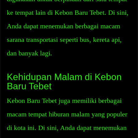
ke tempat lain di Kebon Baru Tebet. Di sini,
Anda dapat menemukan berbagai macam
sarana transportasi seperti bus, kereta api,
dan banyak lagi.
Kehidupan Malam di Kebon
Baru Tebet
Kebon Baru Tebet juga memiliki berbagai
macam tempat hiburan malam yang populer
di kota ini. Di sini, Anda dapat menemukan