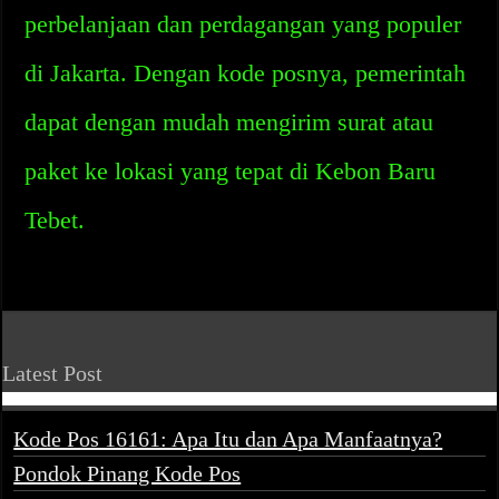
perbelanjaan dan perdagangan yang populer
di Jakarta. Dengan kode posnya, pemerintah
dapat dengan mudah mengirim surat atau
paket ke lokasi yang tepat di Kebon Baru
Tebet.
Latest Post
Kode Pos 16161: Apa Itu dan Apa Manfaatnya?
Pondok Pinang Kode Pos