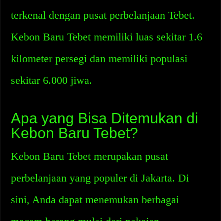
terkenal dengan pusat perbelanjaan Tebet.
Kebon Baru Tebet memiliki luas sekitar 1.6
kilometer persegi dan memiliki populasi
sekitar 6.000 jiwa.
Apa yang Bisa Ditemukan di
Kebon Baru Tebet?
Kebon Baru Tebet merupakan pusat
perbelanjaan yang populer di Jakarta. Di
sini, Anda dapat menemukan berbagai