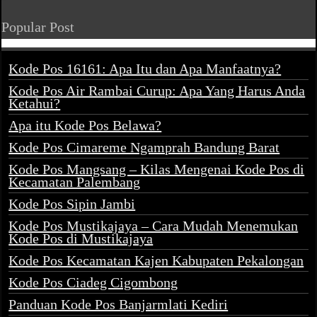
Popular Post
Kode Pos 16161: Apa Itu dan Apa Manfaatnya?
Kode Pos Air Rambai Curup: Apa Yang Harus Anda
Ketahui?
Apa itu Kode Pos Belawa?
Kode Pos Cimareme Ngamprah Bandung Barat
Kode Pos Mangsang – Kilas Mengenai Kode Pos di
Kecamatan Palembang
Kode Pos Sipin Jambi
Kode Pos Mustikajaya – Cara Mudah Menemukan
Kode Pos di Mustikajaya
Kode Pos Kecamatan Kajen Kabupaten Pekalongan
Kode Pos Ciadeg Cigombong
Panduan Kode Pos Banjarmlati Kediri