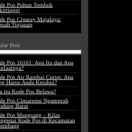
de Pos Puhun Tembok
ittinggi
de Pos Ciparay Majalaya:
buah Tinjauan
lar Post
de Pos 16161: Apa Itu dan Apa
nfaatnya?
de Pos Air Rambai Curup: Apa
ng Harus Anda Ketahui?
a itu Kode Pos Belawa?
de Pos Cimareme Ngamprah
ndung Barat
de Pos Mangsang – Kilas
ngenai Kode Pos di Kecamatan
lembang