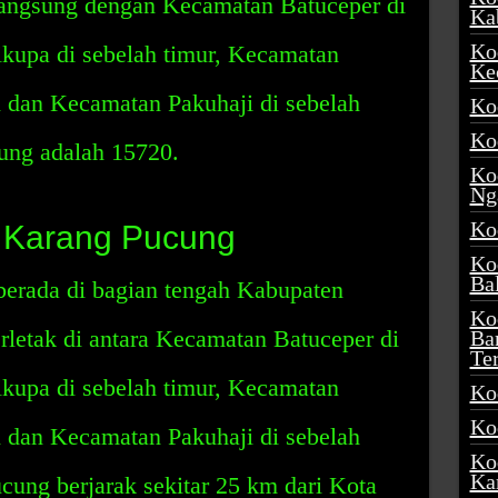
langsung dengan Kecamatan Batuceper di
Ka
Ko
ikupa di sebelah timur, Kecamatan
Ke
n dan Kecamatan Pakuhaji di sebelah
Ko
Ko
ung adalah 15720.
Ko
Ng
Ko
 Karang Pucung
Ko
Ba
erada di bagian tengah Kabupaten
Ko
rletak di antara Kecamatan Batuceper di
Ba
Te
ikupa di sebelah timur, Kecamatan
Ko
Ko
n dan Kecamatan Pakuhaji di sebelah
Ko
Ka
ung berjarak sekitar 25 km dari Kota