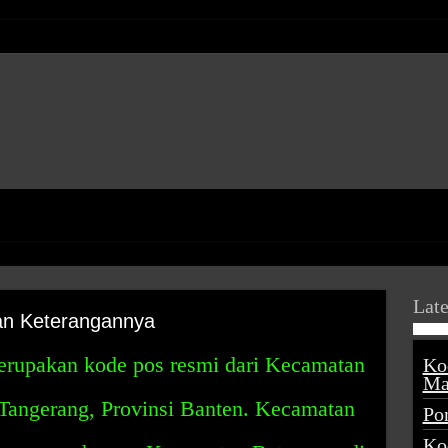
Late
an Keterangannya
rupakan kode pos resmi dari Kecamatan
Ko
Ma
Tangerang, Provinsi Banten. Kecamatan
Po
Ko