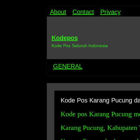
About
Contact
Privacy
Kodepos
Kode Pos Seluruh Indonesia
GENERAL
Kode Pos Karang Pucung d
Kode pos Karang Pucung me
Karang Pucung, Kabupaten 