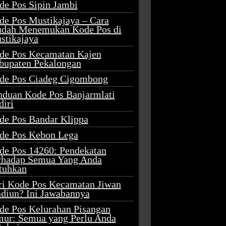
de Pos Sipin Jambi
de Pos Mustikajaya – Cara
dah Menemukan Kode Pos di
stikajaya
de Pos Kecamatan Kajen
bupaten Pekalongan
de Pos Ciadeg Cigombong
nduan Kode Pos Banjarmlati
diri
de Pos Bandar Klippa
de Pos Kebon Lega
de Pos 14260: Pendekatan
rhadap Semua Yang Anda
tuhkan
ri Kode Pos Kecamatan Jiwan
diun? Ini Jawabannya
de Pos Kelurahan Pisangan
mur: Semua yang Perlu Anda