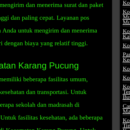
Ko
engirim dan menerima surat dan paket
Ko
Mu
nggi dan paling cepat. Layanan pos
Mu
n Anda untuk mengirim dan menerima
Ko
Ka
i dengan biaya yang relatif tinggi.
Ko
Pa
Ke
matan Karang Pucung
Ko
Ko
miliki beberapa fasilitas umum,
Ko
 kesehatan dan transportasi. Untuk
Te
Bu
eberapa sekolah dan madrasah di
Ca
Ma
ntuk fasilitas kesehatan, ada beberapa
Ko
Ti