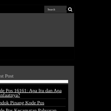
st Post
de Pos 16161: Apa Itu dan Apa
nfaatnya?
ndok Pinang Kode Pos
de Pos Kecamatan Pabuaran