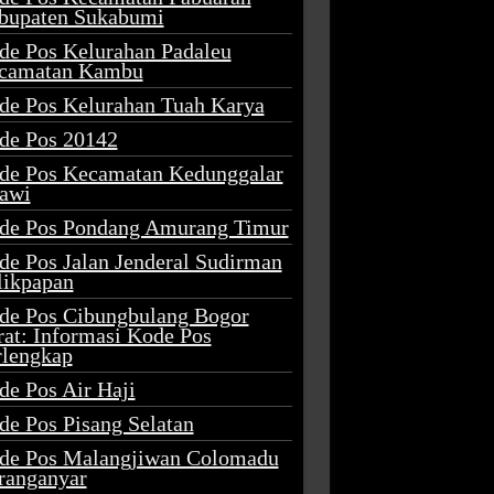
bupaten Sukabumi
de Pos Kelurahan Padaleu
camatan Kambu
de Pos Kelurahan Tuah Karya
de Pos 20142
de Pos Kecamatan Kedunggalar
awi
de Pos Pondang Amurang Timur
de Pos Jalan Jenderal Sudirman
likpapan
de Pos Cibungbulang Bogor
rat: Informasi Kode Pos
rlengkap
de Pos Air Haji
de Pos Pisang Selatan
de Pos Malangjiwan Colomadu
ranganyar