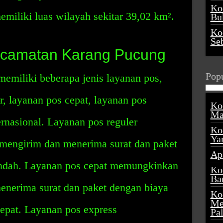
Ko
miliki luas wilayah sekitar 39,02 km².
Buk
Ko
Se
ecamatan Karang Pucung
Popu
miliki beberapa jenis layanan pos,
r, layanan pos cepat, layanan pos
Ko
Ma
ernasional. Layanan pos reguler
Ko
Ya
engirim dan menerima surat dan paket
Ap
rendah. Layanan pos cepat memungkinkan
Ko
Ba
nerima surat dan paket dengan biaya
Ko
Me
cepat. Layanan pos express
Pa