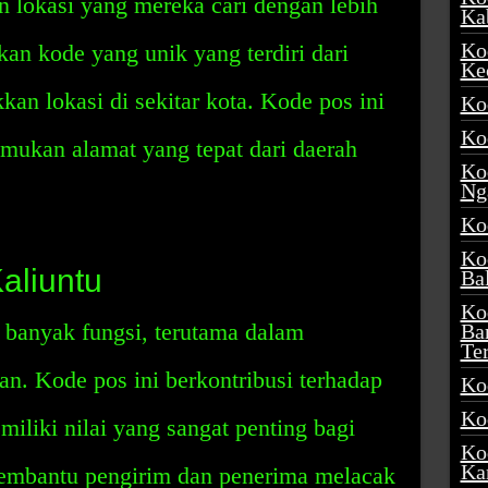
lokasi yang mereka cari dengan lebih
Ka
Ko
n kode yang unik yang terdiri dari
Ke
an lokasi di sekitar kota. Kode pos ini
Ko
Ko
ukan alamat yang tepat dari daerah
Ko
Ng
Ko
Ko
aliuntu
Ba
Ko
 banyak fungsi, terutama dalam
Ba
Te
n. Kode pos ini berkontribusi terhadap
Ko
Ko
iliki nilai yang sangat penting bagi
Ko
Ka
membantu pengirim dan penerima melacak