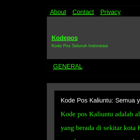
About
Contact
Privacy
Kodepos
Kode Pos Seluruh Indonesia
GENERAL
Kode Pos Kaliuntu: Semua y
Kode pos Kaliuntu adalah al
yang berada di sekitar kota 