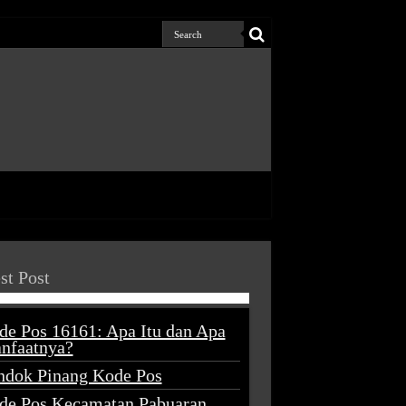
st Post
de Pos 16161: Apa Itu dan Apa
nfaatnya?
ndok Pinang Kode Pos
de Pos Kecamatan Pabuaran