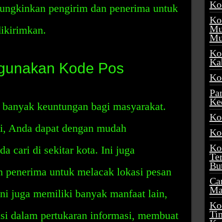
Ko
mungkinkan pengirim dan penerima untuk
Ko
Mu
ikirimkan.
Mu
Ko
Ka
gunakan Kode Pos
Ko
Pa
Ke
 banyak keuntungan bagi masyarakat.
Ko
i, Anda dapat dengan mudah
Ko
Ko
cari di sekitar kota. Ini juga
Te
Bu
 penerima untuk melacak lokasi pesan
Ca
Ma
ni juga memiliki banyak manfaat lain,
Ko
Ti
nsi dalam pertukaran informasi, membuat