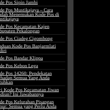
de Pos Sipin Jambi
de Pos Mustikajaya – Cara
dah Menemukan Kode Pos di
stikajaya
de Pos Kecamatan Kajen
bupaten Pekalongan
de Pos Ciadeg Cigombong
nduan Kode Pos Banjarmlati
diri
de Pos Bandar Klippa
de Pos Kebon Lega
de Pos 14260: Pendekatan
rhadap Semua Yang Anda
tuhkan
ri Kode Pos Kecamatan Jiwan
diun? Ini Jawabannya
de Pos Kelurahan Pisangan
mur: Semua yang Perlu Anda