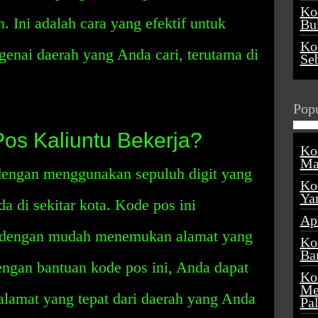
Ko
. Ini adalah cara yang efektif untuk
Buk
Ko
enai daerah yang Anda cari, terutama di
Se
Popu
os Kaliuntu Bekerja?
Ko
Ma
dengan menggunakan sepuluh digit yang
Ko
Ya
a di sekitar kota. Kode pos ini
Ap
dengan mudah menemukan alamat yang
Ko
Ba
Dengan bantuan kode pos ini, Anda dapat
Ko
Me
amat yang tepat dari daerah yang Anda
Pa