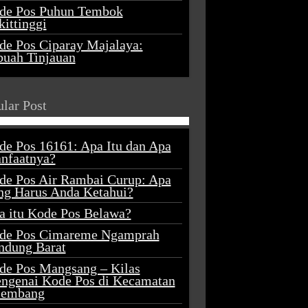
de Pos Puhun Tembok
ittinggi
de Pos Ciparay Majalaya:
buah Tinjauan
lar Post
de Pos 16161: Apa Itu dan Apa
nfaatnya?
de Pos Air Rambai Curup: Apa
ng Harus Anda Ketahui?
a itu Kode Pos Belawa?
de Pos Cimareme Ngamprah
ndung Barat
de Pos Mangsang – Kilas
ngenai Kode Pos di Kecamatan
lembang