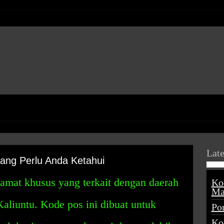
Late
ang Perlu Anda Ketahui
amat khusus yang terkait dengan daerah
Ko
Ma
Kaliuntu. Kode pos ini dibuat untuk
Po
Ko