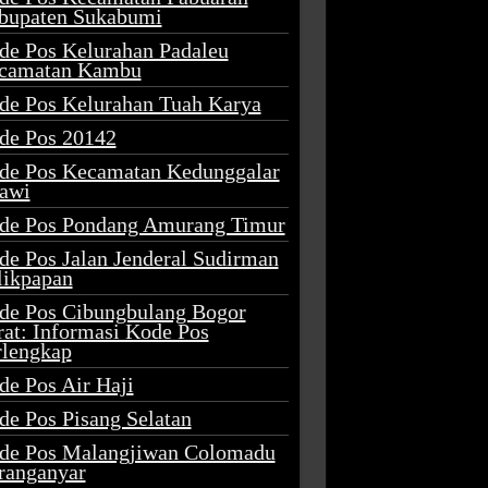
bupaten Sukabumi
de Pos Kelurahan Padaleu
camatan Kambu
de Pos Kelurahan Tuah Karya
de Pos 20142
de Pos Kecamatan Kedunggalar
awi
de Pos Pondang Amurang Timur
de Pos Jalan Jenderal Sudirman
likpapan
de Pos Cibungbulang Bogor
rat: Informasi Kode Pos
rlengkap
de Pos Air Haji
de Pos Pisang Selatan
de Pos Malangjiwan Colomadu
ranganyar