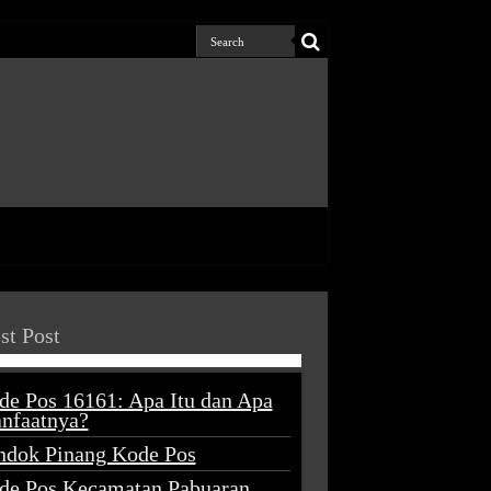
st Post
de Pos 16161: Apa Itu dan Apa
nfaatnya?
ndok Pinang Kode Pos
de Pos Kecamatan Pabuaran