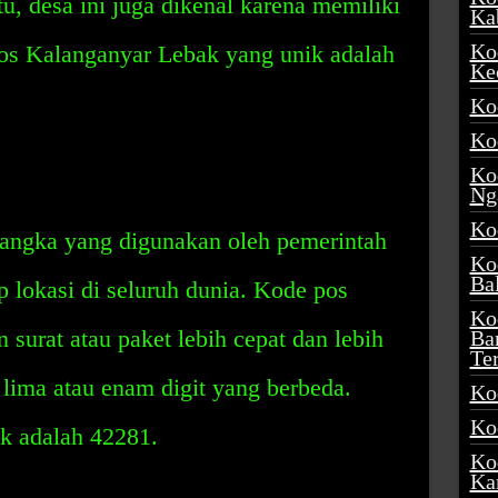
u, desa ini juga dikenal karena memiliki
Ka
Ko
os Kalanganyar Lebak yang unik adalah
Ke
Ko
Ko
Ko
Ng
Ko
angka yang digunakan oleh pemerintah
Ko
Ba
p lokasi di seluruh dunia. Kode pos
Ko
surat atau paket lebih cepat dan lebih
Ba
Te
i lima atau enam digit yang berbeda.
Ko
Ko
k adalah 42281.
Ko
Ka