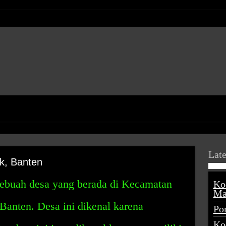
Late
k, Banten
ebuah desa yang berada di Kecamatan
Ko
Ma
Banten. Desa ini dikenal karena
Po
Ko