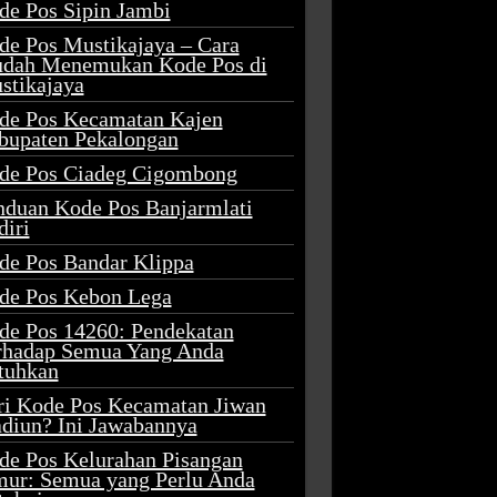
de Pos Sipin Jambi
de Pos Mustikajaya – Cara
dah Menemukan Kode Pos di
stikajaya
de Pos Kecamatan Kajen
bupaten Pekalongan
de Pos Ciadeg Cigombong
nduan Kode Pos Banjarmlati
diri
de Pos Bandar Klippa
de Pos Kebon Lega
de Pos 14260: Pendekatan
rhadap Semua Yang Anda
tuhkan
ri Kode Pos Kecamatan Jiwan
diun? Ini Jawabannya
de Pos Kelurahan Pisangan
mur: Semua yang Perlu Anda