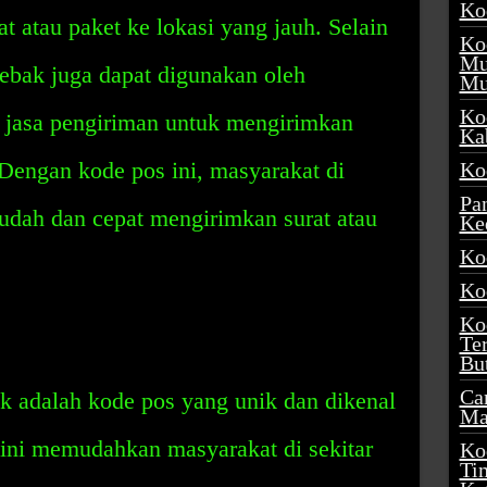
Ko
t atau paket ke lokasi yang jauh. Selain
Ko
Mu
ebak juga dapat digunakan oleh
Mu
Ko
 jasa pengiriman untuk mengirimkan
Ka
 Dengan kode pos ini, masyarakat di
Ko
Pa
udah dan cepat mengirimkan surat atau
Ke
Ko
Ko
Ko
Te
Bu
Ca
 adalah kode pos yang unik dan dikenal
Ma
 ini memudahkan masyarakat di sekitar
Ko
Ti