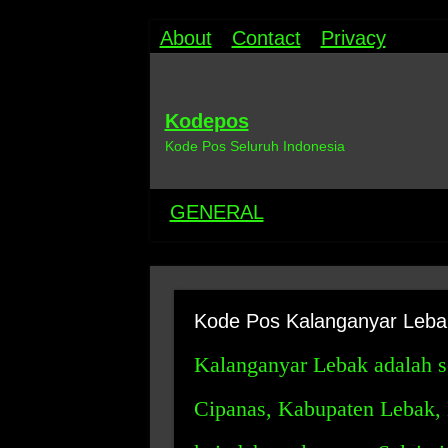
About
Contact
Privacy
Kodepos
Kode Pos Seluruh Indonesia
GENERAL
Kode Pos Kalanganyar Leba
Kalanganyar Lebak adalah s
Cipanas, Kabupaten Lebak, 