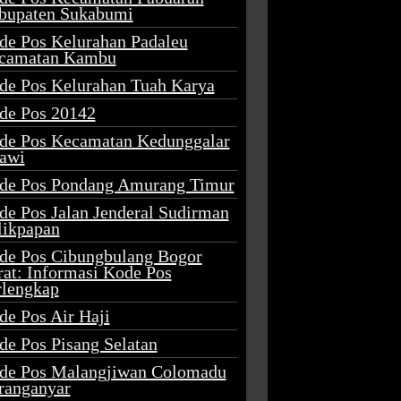
bupaten Sukabumi
de Pos Kelurahan Padaleu
camatan Kambu
de Pos Kelurahan Tuah Karya
de Pos 20142
de Pos Kecamatan Kedunggalar
awi
de Pos Pondang Amurang Timur
de Pos Jalan Jenderal Sudirman
likpapan
de Pos Cibungbulang Bogor
rat: Informasi Kode Pos
rlengkap
de Pos Air Haji
de Pos Pisang Selatan
de Pos Malangjiwan Colomadu
ranganyar