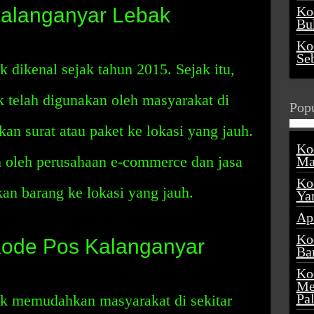
alanganyar Lebak
Ko
Buk
Ko
Se
dikenal sejak tahun 2015. Sejak itu,
 telah digunakan oleh masyarakat di
Popu
an surat atau paket ke lokasi yang jauh.
Ko
n oleh perusahaan e-commerce dan jasa
Ma
Ko
an barang ke lokasi yang jauh.
Ya
Ap
Ko
Kode Pos Kalanganyar
Ba
Ko
Me
Pa
k memudahkan masyarakat di sekitar