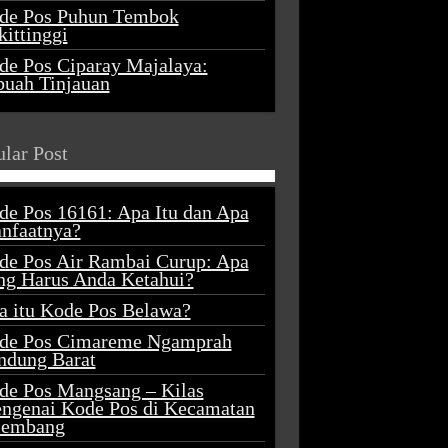
de Pos Puhun Tembok
ittinggi
de Pos Ciparay Majalaya:
buah Tinjauan
lar Post
de Pos 16161: Apa Itu dan Apa
nfaatnya?
de Pos Air Rambai Curup: Apa
ng Harus Anda Ketahui?
a itu Kode Pos Belawa?
de Pos Cimareme Ngamprah
ndung Barat
de Pos Mangsang – Kilas
ngenai Kode Pos di Kecamatan
lembang