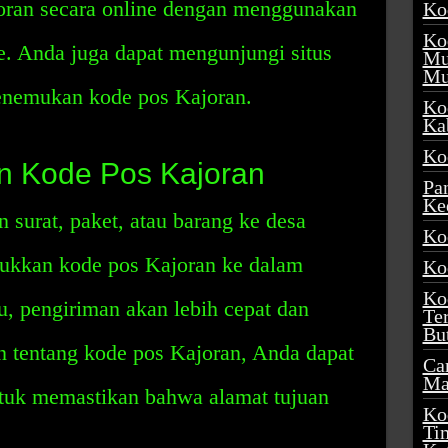
oran secara online dengan menggunakan
Ko
Ko
e. Anda juga dapat mengunjungi situs
Mu
Mu
enemukan kode pos Kajoran.
Ko
Ka
Ko
 Kode Pos Kajoran
Pa
Ke
 surat, paket, atau barang ke desa
Ko
ukkan kode pos Kajoran ke dalam
Ko
Ko
u, pengiriman akan lebih cepat dan
Te
Bu
in tentang kode pos Kajoran, Anda dapat
Ca
Ma
tuk memastikan bahwa alamat tujuan
Ko
Ti