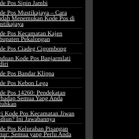
de Pos Sipin Jambi
de Pos Mustikajaya – Cara
dah Menemukan Kode Pos di
stikajaya
de Pos Kecamatan Kajen
bupaten Pekalongan
de Pos Ciadeg Cigombong
nduan Kode Pos Banjarmlati
diri
de Pos Bandar Klippa
de Pos Kebon Lega
de Pos 14260: Pendekatan
rhadap Semua Yang Anda
tuhkan
ri Kode Pos Kecamatan Jiwan
diun? Ini Jawabannya
de Pos Kelurahan Pisangan
mur: Semua yang Perlu Anda