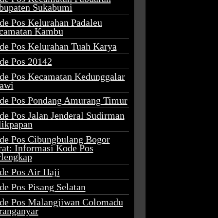
bupaten Sukabumi
de Pos Kelurahan Padaleu
camatan Kambu
de Pos Kelurahan Tuah Karya
de Pos 20142
de Pos Kecamatan Kedunggalar
awi
de Pos Pondang Amurang Timur
de Pos Jalan Jenderal Sudirman
likpapan
de Pos Cibungbulang Bogor
rat: Informasi Kode Pos
rlengkap
de Pos Air Haji
de Pos Pisang Selatan
de Pos Malangjiwan Colomadu
ranganyar