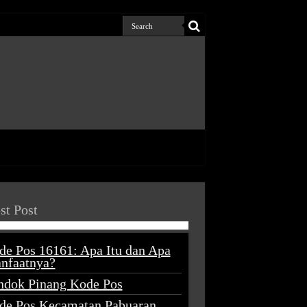
st Post
de Pos 16161: Apa Itu dan Apa
nfaatnya?
ndok Pinang Kode Pos
de Pos Kecamatan Pabuaran