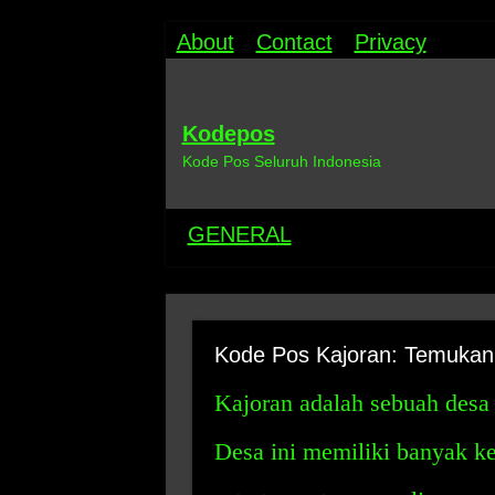
About
Contact
Privacy
Kodepos
Kode Pos Seluruh Indonesia
GENERAL
Kode Pos Kajoran: Temukan
Kajoran adalah sebuah desa
Desa ini memiliki banyak k