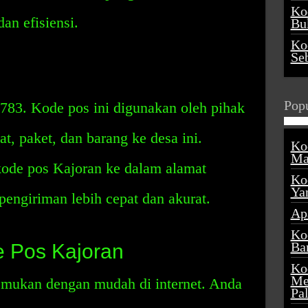
Ko
n efisiensi.
Buk
Ko
Se
Popu
783. Kode pos ini digunakan oleh pihak
t, paket, dan barang ke desa ini.
Ko
Ma
de pos Kajoran ke dalam alamat
Ko
Ya
engiriman lebih cepat dan akurat.
Ap
Ko
Ba
 Pos Kajoran
Ko
Me
emukan dengan mudah di internet. Anda
Pa