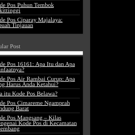
de Pos Puhun Tembok
ittinggi
de Pos Ciparay Majalaya:
buah Tinjauan
lar Post
de Pos 16161: Apa Itu dan Apa
nfaatnya?
de Pos Air Rambai Curup: Apa
ng Harus Anda Ketahui?
a itu Kode Pos Belawa?
de Pos Cimareme Ngamprah
ndung Barat
de Pos Mangsang – Kilas
ngenai Kode Pos di Kecamatan
lembang