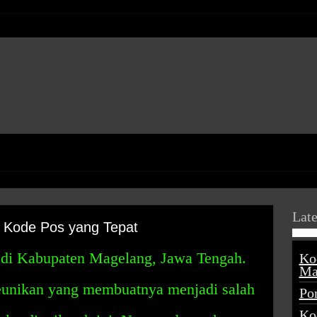
Late
 Kode Pos yang Tepat
 di Kabupaten Magelang, Jawa Tengah.
Ko
Ma
eunikan yang membuatnya menjadi salah
Po
Ko