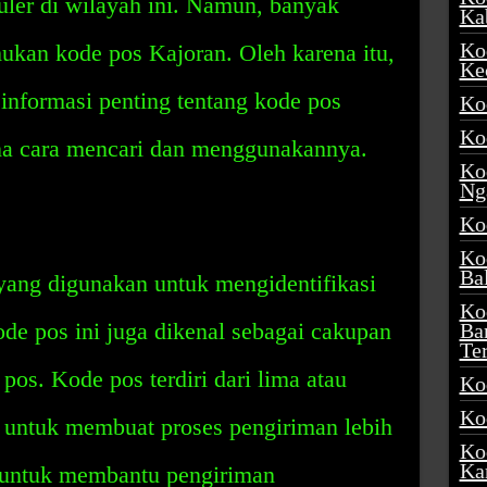
uler di wilayah ini. Namun, banyak
Ka
Ko
ukan kode pos Kajoran. Oleh karena itu,
Ke
 informasi penting tentang kode pos
Ko
Ko
na cara mencari dan menggunakannya.
Ko
Ng
Ko
Ko
Ba
yang digunakan untuk mengidentifikasi
Ko
ode pos ini juga dikenal sebagai cakupan
Ba
Te
pos. Kode pos terdiri dari lima atau
Ko
Ko
t untuk membuat proses pengiriman lebih
Ko
Ka
 untuk membantu pengiriman