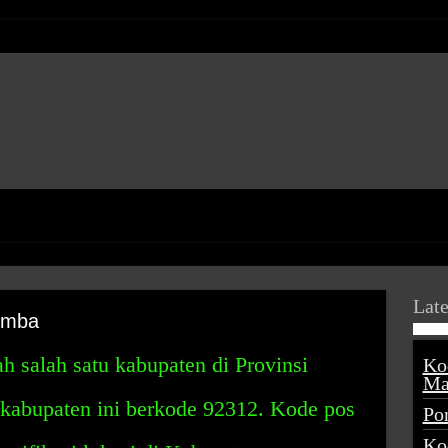
Late
umba
 salah satu kabupaten di Provinsi
Ko
Ma
 kabupaten ini berkode 92312. Kode pos
Po
Ko