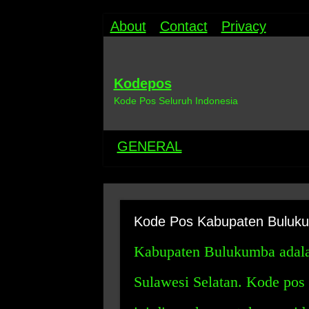
About
Contact
Privacy
Kodepos
Kode Pos Seluruh Indonesia
GENERAL
Kode Pos Kabupaten Buluk
Kabupaten Bulukumba adalah
Sulawesi Selatan. Kode pos