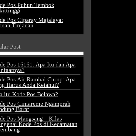
de Pos Puhun Tembok
ittinggi
de Pos Ciparay Majalaya:
buah Tinjauan
lar Post
de Pos 16161: Apa Itu dan Apa
nfaatnya?
de Pos Air Rambai Curup: Apa
ng Harus Anda Ketahui?
a itu Kode Pos Belawa?
de Pos Cimareme Ngamprah
ndung Barat
de Pos Mangsang – Kilas
ngenai Kode Pos di Kecamatan
lembang