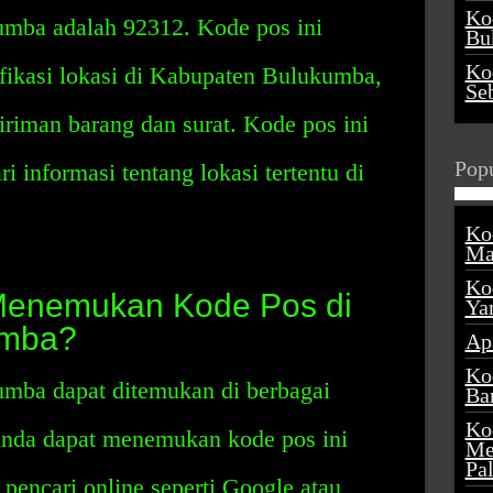
Ko
mba adalah 92312. Kode pos ini
Buk
Ko
fikasi lokasi di Kabupaten Bulukumba,
Se
iman barang dan surat. Kode pos ini
Popu
 informasi tentang lokasi tertentu di
Ko
Ma
Ko
Menemukan Kode Pos di
Ya
umba?
Ap
Ko
mba dapat ditemukan di berbagai
Ba
Ko
 Anda dapat menemukan kode pos ini
Me
Pa
encari online seperti Google atau