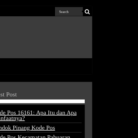
st Post
de Pos 16161: Apa Itu dan Apa
nfaatnya?
ndok Pinang Kode Pos
de Pos Kecamatan Pabuaran