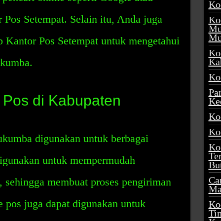
Ko
Pos Setempat. Selain itu, Anda juga
Ko
Mu
Mu
b Kantor Pos Setempat untuk mengetahui
Ko
ukumba.
Ka
Ko
Pa
Pos di Kabupaten
Ke
Ko
Ko
ukumba digunakan untuk berbagai
Ko
Te
 digunakan untuk mempermudah
Bu
Ca
t, sehingga membuat proses pengiriman
Ma
de pos juga dapat digunakan untuk
Ko
Ti