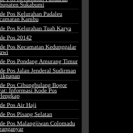
bupaten Sukabumi
de Pos Kelurahan Padaleu
camatan Kambu
de Pos Kelurahan Tuah Karya
de Pos 20142
de Pos Kecamatan Kedunggalar
awi
de Pos Pondang Amurang Timur
de Pos Jalan Jenderal Sudirman
likpapan
de Pos Cibungbulang Bogor
rat: Informasi Kode Pos
rlengkap
de Pos Air Haji
de Pos Pisang Selatan
de Pos Malangjiwan Colomadu
ranganyar