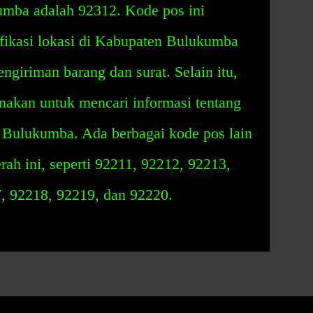
mba adalah 92312. Kode pos ini
fikasi lokasi di Kabupaten Bulukumba
giriman barang dan surat. Selain itu,
unakan untuk mencari informasi tentang
n Bulukumba. Ada berbagai kode pos lain
rah ini, seperti 92211, 92212, 92213,
, 92218, 92219, dan 92220.