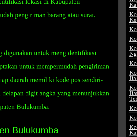
ntifikasi lokasi di Kabupaten
Ka
Ko
ah pengiriman barang atau surat.
Ke
Ko
Ko
Ko
g digunakan untuk mengidentifikasi
Ng
Ko
iciptakan untuk mempermudah pengiriman
Ko
Ba
tiap daerah memiliki kode pos sendiri-
Ko
ari delapan digit angka yang menunjukkan
Ba
Te
bupaten Bulukumba.
Ko
Ko
Ko
ten Bulukumba
Ka