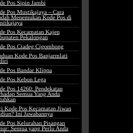
de Pos Sipin Jambi
de Pos Mustikajaya – Cara
dah Menemukan Kode Pos di
stikajaya
de Pos Kecamatan Kajen
bupaten Pekalongan
de Pos Ciadeg Cigombong
nduan Kode Pos Banjarmlati
diri
de Pos Bandar Klippa
de Pos Kebon Lega
de Pos 14260: Pendekatan
rhadap Semua Yang Anda
tuhkan
ri Kode Pos Kecamatan Jiwan
diun? Ini Jawabannya
de Pos Kelurahan Pisangan
mur: Semua yang Perlu Anda