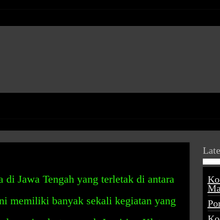
Late
a di Jawa Tengah yang terletak di antara
Ko
Ma
ni memiliki banyak sekali kegiatan yang
Po
Ko