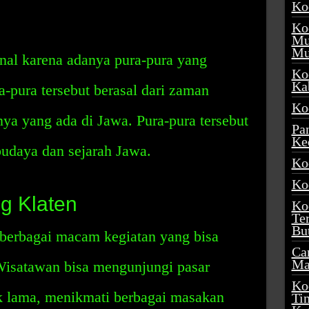
Ko
Ko
Mu
Mu
kenal karena adanya pura-pura yang
Ko
Ka
ra-pura tersebut berasal dari zaman
Ko
nya yang ada di Jawa. Pura-pura tersebut
Pa
Ke
budaya dan sejarah Jawa.
Ko
Ko
ng Klaten
Ko
Te
Bu
 berbagai macam kegiatan yang bisa
Ca
Ma
Wisatawan bisa mengunjungi pasar
Ko
jak lama, menikmati berbagai masakan
Ti