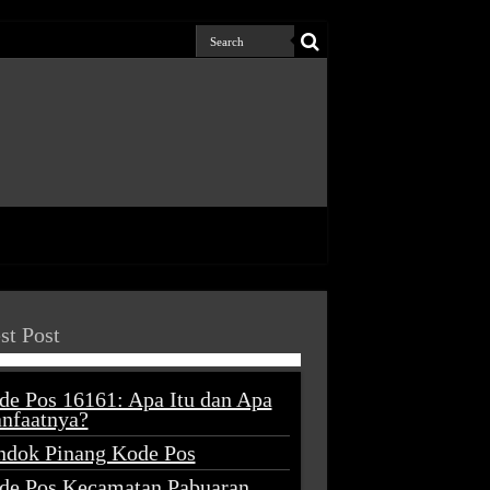
st Post
de Pos 16161: Apa Itu dan Apa
nfaatnya?
ndok Pinang Kode Pos
de Pos Kecamatan Pabuaran