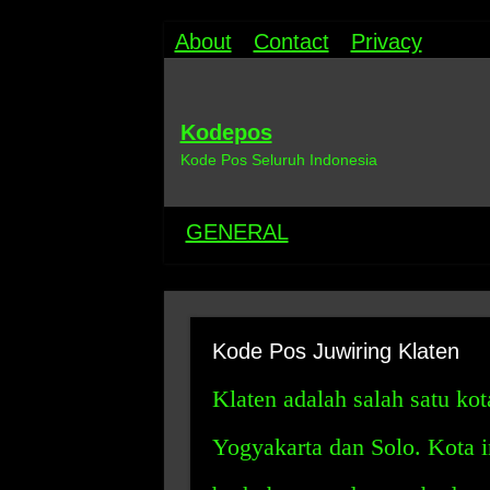
About
Contact
Privacy
Kodepos
Kode Pos Seluruh Indonesia
GENERAL
Kode Pos Juwiring Klaten
Klaten adalah salah satu kot
Yogyakarta dan Solo. Kota i