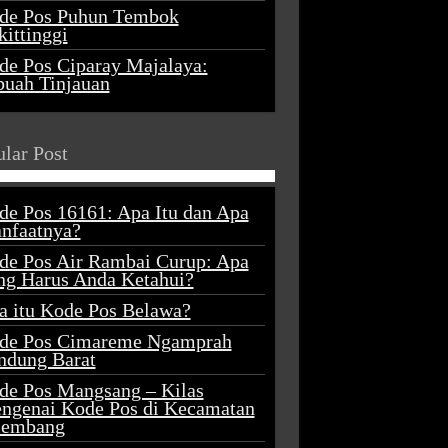
de Pos Puhun Tembok
ittinggi
de Pos Ciparay Majalaya:
buah Tinjauan
lar Post
de Pos 16161: Apa Itu dan Apa
nfaatnya?
de Pos Air Rambai Curup: Apa
ng Harus Anda Ketahui?
a itu Kode Pos Belawa?
de Pos Cimareme Ngamprah
ndung Barat
de Pos Mangsang – Kilas
ngenai Kode Pos di Kecamatan
lembang