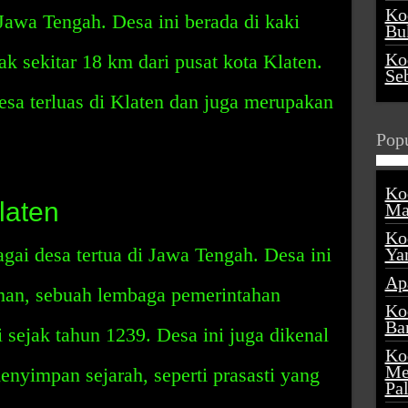
Ko
Jawa Tengah. Desa ini berada di kaki
Buk
Ko
 sekitar 18 km dari pusat kota Klaten.
Se
desa terluas di Klaten dan juga merupakan
Popu
Ko
laten
Ma
Ko
gai desa tertua di Jawa Tengah. Desa ini
Ya
Ap
man, sebuah lembaga pemerintahan
Ko
Ba
i sejak tahun 1239. Desa ini juga dikenal
Ko
Me
nyimpan sejarah, seperti prasasti yang
Pa