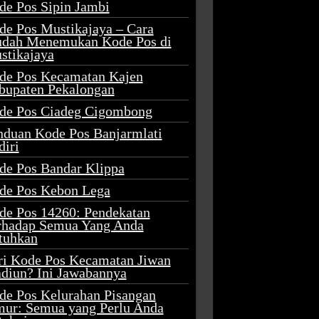
de Pos Sipin Jambi
de Pos Mustikajaya – Cara
dah Menemukan Kode Pos di
stikajaya
de Pos Kecamatan Kajen
bupaten Pekalongan
de Pos Ciadeg Cigombong
nduan Kode Pos Banjarmlati
diri
de Pos Bandar Klippa
de Pos Kebon Lega
de Pos 14260: Pendekatan
rhadap Semua Yang Anda
tuhkan
ri Kode Pos Kecamatan Jiwan
diun? Ini Jawabannya
de Pos Kelurahan Pisangan
mur: Semua yang Perlu Anda