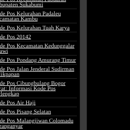
bupaten Sukabumi
de Pos Kelurahan Padaleu
camatan Kambu
de Pos Kelurahan Tuah Karya
de Pos 20142
de Pos Kecamatan Kedunggalar
awi
de Pos Pondang Amurang Timur
de Pos Jalan Jenderal Sudirman
likpapan
de Pos Cibungbulang Bogor
rat: Informasi Kode Pos
rlengkap
de Pos Air Haji
de Pos Pisang Selatan
de Pos Malangjiwan Colomadu
ranganyar