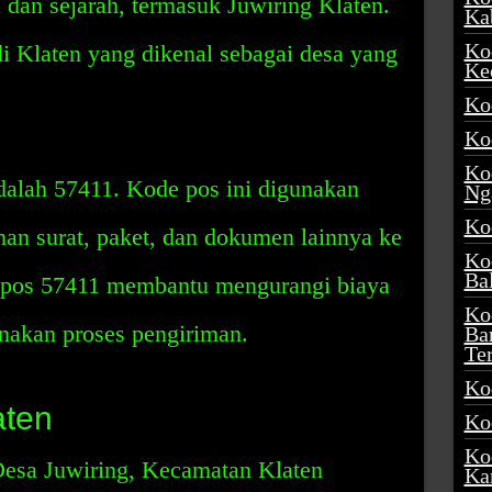
dan sejarah, termasuk Juwiring Klaten.
Ka
Ko
di Klaten yang dikenal sebagai desa yang
Ke
Ko
Ko
Ko
dalah 57411. Kode pos ini digunakan
Ng
Ko
n surat, paket, dan dokumen lainnya ke
Ko
Ba
e pos 57411 membantu mengurangi biaya
Ko
nakan proses pengiriman.
Ba
Te
Ko
aten
Ko
Ko
 Desa Juwiring, Kecamatan Klaten
Ka