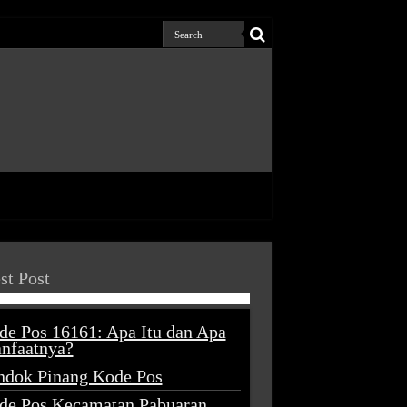
st Post
de Pos 16161: Apa Itu dan Apa
nfaatnya?
ndok Pinang Kode Pos
de Pos Kecamatan Pabuaran