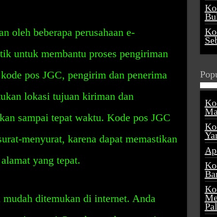
Ko
Buk
n oleh beberapa perusahaan e-
Ko
Se
tik untuk membantu proses pengiriman
 kode pos JGC, pengirim dan penerima
Popu
kan lokasi tujuan kiriman dan
Ko
Ma
kan sampai tepat waktu. Kode pos JGC
Ko
Ya
urat-menyurat, karena dapat memastikan
Ap
alamat yang tepat.
Ko
Ba
Ko
mudah ditemukan di internet. Anda
Me
Pa