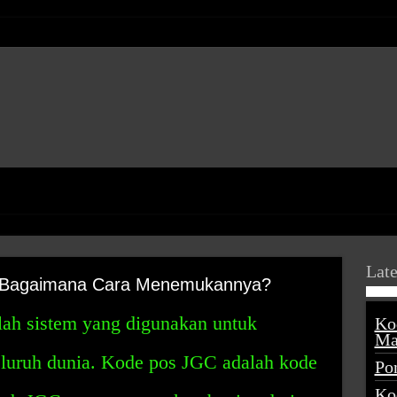
Late
n Bagaimana Cara Menemukannya?
lah sistem yang digunakan untuk
Ko
Ma
seluruh dunia. Kode pos JGC adalah kode
Po
Ko