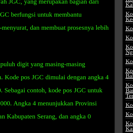
yah JGC, yang merupakan bagian dari
Ka
Ko
 JGC berfungsi untuk membantu
Ke
t-menyurat, dan membuat prosesnya lebih
Ko
Ko
Ko
Ng
Ko
epuluh digit yang masing-masing
Ko
Ba
u. Kode pos JGC dimulai dengan angka 4
Ko
0. Sebagai contoh, kode pos JGC untuk
Ba
Te
2000. Angka 4 menunjukkan Provinsi
Ko
Ko
an Kabupaten Serang, dan angka 0
Ko
Ka