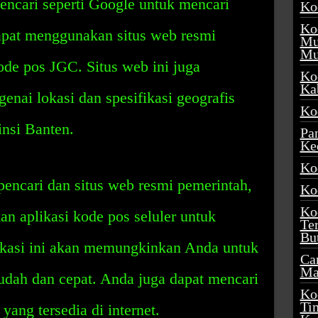
ncari seperti Google untuk mencari
Ko
Ko
apat menggunakan situs web resmi
Mu
Mu
de pos JGC. Situs web ini juga
Ko
Ka
nai lokasi dan spesifikasi geografis
Ko
insi Banten.
Pa
Ke
Ko
encari dan situs web resmi pemerintah,
Ko
Ko
n aplikasi kode pos seluler untuk
Te
Bu
ikasi ini akan memungkinkan Anda untuk
Ca
Ma
dah dan cepat. Anda juga dapat mencari
Ko
Ti
yang tersedia di internet.