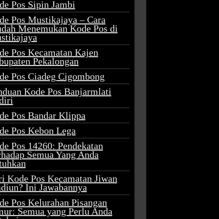
de Pos Sipin Jambi
de Pos Mustikajaya – Cara
dah Menemukan Kode Pos di
stikajaya
de Pos Kecamatan Kajen
bupaten Pekalongan
de Pos Ciadeg Cigombong
nduan Kode Pos Banjarmlati
diri
de Pos Bandar Klippa
de Pos Kebon Lega
de Pos 14260: Pendekatan
rhadap Semua Yang Anda
tuhkan
ri Kode Pos Kecamatan Jiwan
diun? Ini Jawabannya
de Pos Kelurahan Pisangan
mur: Semua yang Perlu Anda