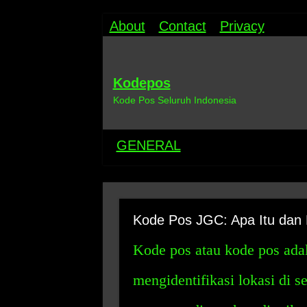
About
Contact
Privacy
Kodepos
Kode Pos Seluruh Indonesia
GENERAL
Kode Pos JGC: Apa Itu da
Kode pos atau kode pos ada
mengidentifikasi lokasi di 