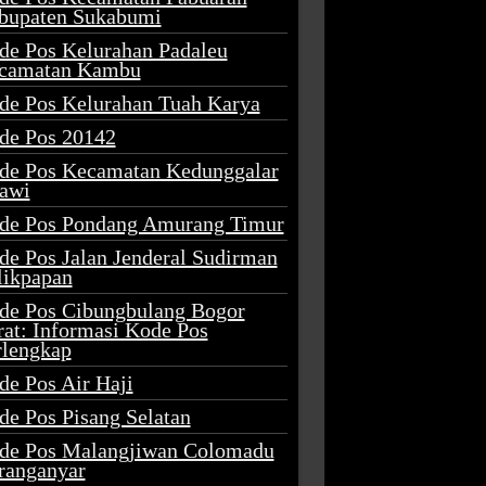
bupaten Sukabumi
de Pos Kelurahan Padaleu
camatan Kambu
de Pos Kelurahan Tuah Karya
de Pos 20142
de Pos Kecamatan Kedunggalar
awi
de Pos Pondang Amurang Timur
de Pos Jalan Jenderal Sudirman
likpapan
de Pos Cibungbulang Bogor
rat: Informasi Kode Pos
rlengkap
de Pos Air Haji
de Pos Pisang Selatan
de Pos Malangjiwan Colomadu
ranganyar