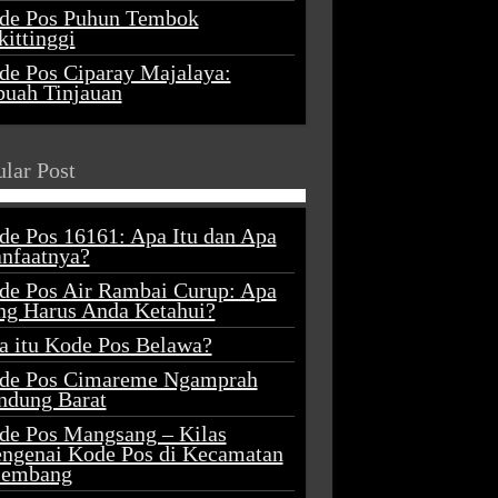
de Pos Puhun Tembok
ittinggi
de Pos Ciparay Majalaya:
buah Tinjauan
lar Post
de Pos 16161: Apa Itu dan Apa
nfaatnya?
de Pos Air Rambai Curup: Apa
ng Harus Anda Ketahui?
a itu Kode Pos Belawa?
de Pos Cimareme Ngamprah
ndung Barat
de Pos Mangsang – Kilas
ngenai Kode Pos di Kecamatan
lembang