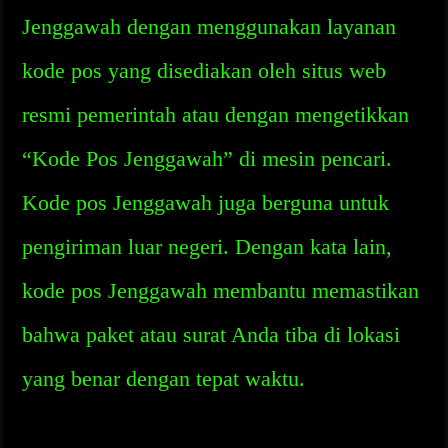
Jenggawah dengan menggunakan layanan
kode pos yang disediakan oleh situs web
resmi pemerintah atau dengan mengetikkan
“Kode Pos Jenggawah” di mesin pencari.
Kode pos Jenggawah juga berguna untuk
pengiriman luar negeri. Dengan kata lain,
kode pos Jenggawah membantu memastikan
bahwa paket atau surat Anda tiba di lokasi
yang benar dengan tepat waktu.