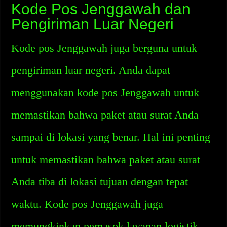
Kode Pos Jenggawah dan
Pengiriman Luar Negeri
Kode pos Jenggawah juga berguna untuk
pengiriman luar negeri. Anda dapat
menggunakan kode pos Jenggawah untuk
memastikan bahwa paket atau surat Anda
sampai di lokasi yang benar. Hal ini penting
untuk memastikan bahwa paket atau surat
Anda tiba di lokasi tujuan dengan tepat
waktu. Kode pos Jenggawah juga
memungkinkan pemasok layanan logistik