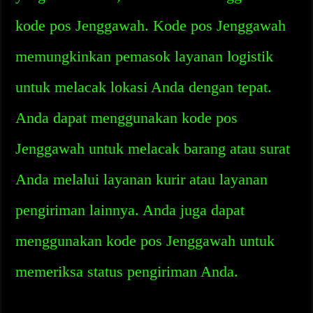
kode pos Jenggawah. Kode pos Jenggawah
memungkinkan pemasok layanan logistik
untuk melacak lokasi Anda dengan tepat.
Anda dapat menggunakan kode pos
Jenggawah untuk melacak barang atau surat
Anda melalui layanan kurir atau layanan
pengiriman lainnya. Anda juga dapat
menggunakan kode pos Jenggawah untuk
memeriksa status pengiriman Anda.