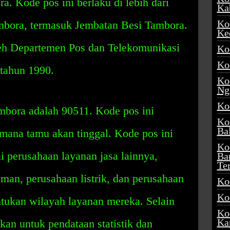
a. Kode pos ini berlaku di lebih dari
Ka
Ko
mbora, termasuk Jembatan Besi Tambora.
Ke
leh Departemen Pos dan Telekomunikasi
Ko
Ko
 tahun 1990.
Ko
Ng
Ko
bora adalah 90511. Kode pos ini
Ko
Ba
ana tamu akan tinggal. Kode pos ini
Ko
i perusahaan layanan jasa lainnya,
Ba
Te
man, perusahaan listrik, dan perusahaan
Ko
Ko
tukan wilayah layanan mereka. Selain
Ko
Ka
akan untuk pendataan statistik dan