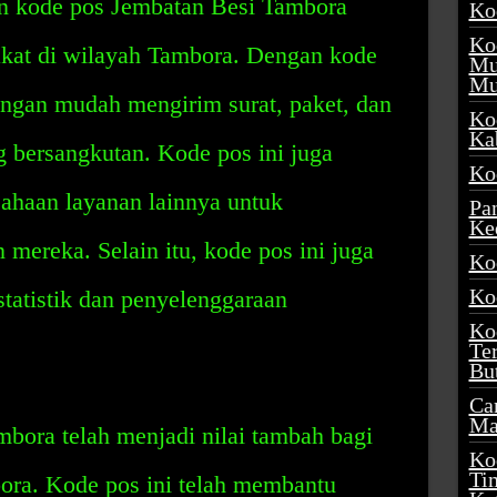
n kode pos Jembatan Besi Tambora
Ko
Ko
at di wilayah Tambora. Dengan kode
Mu
Mu
engan mudah mengirim surat, paket, dan
Ko
Ka
 bersangkutan. Kode pos ini juga
Ko
haan layanan lainnya untuk
Pa
Ke
mereka. Selain itu, kode pos ini juga
Ko
Ko
tatistik dan penyelenggaraan
Ko
Te
Bu
Ca
Ma
bora telah menjadi nilai tambah bagi
Ko
Ti
ora. Kode pos ini telah membantu