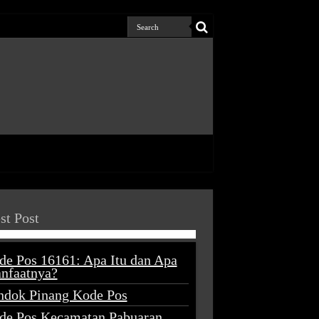
st Post
de Pos 16161: Apa Itu dan Apa
nfaatnya?
ndok Pinang Kode Pos
de Pos Kecamatan Pabuaran