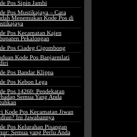
de Pos Sipin Jambi
de Pos Mustikajaya – Cara
dah Menemukan Kode Pos di
stikajaya
de Pos Kecamatan Kajen
bupaten Pekalongan
de Pos Ciadeg Cigombong
nduan Kode Pos Banjarmlati
diri
de Pos Bandar Klippa
de Pos Kebon Lega
de Pos 14260: Pendekatan
rhadap Semua Yang Anda
tuhkan
ri Kode Pos Kecamatan Jiwan
diun? Ini Jawabannya
de Pos Kelurahan Pisangan
mur: Semua yang Perlu Anda