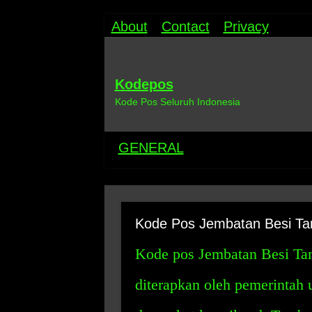
About
Contact
Privacy
Kodepos
Kode Pos Seluruh Indonesia
GENERAL
Kode Pos Jembatan Besi T
Kode pos Jembatan Besi Ta
diterapkan oleh pemerintah 