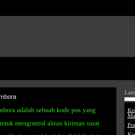
Late
ambora
mbora adalah sebuah kode pos yang
Ko
Ma
untuk mengontrol aliran kiriman surat
Po
Ko