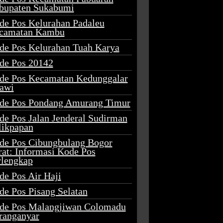
bupaten Sukabumi
de Pos Kelurahan Padaleu
camatan Kambu
de Pos Kelurahan Tuah Karya
de Pos 20142
de Pos Kecamatan Kedunggalar
awi
de Pos Pondang Amurang Timur
de Pos Jalan Jenderal Sudirman
likpapan
de Pos Cibungbulang Bogor
rat: Informasi Kode Pos
rlengkap
de Pos Air Haji
de Pos Pisang Selatan
de Pos Malangjiwan Colomadu
ranganyar