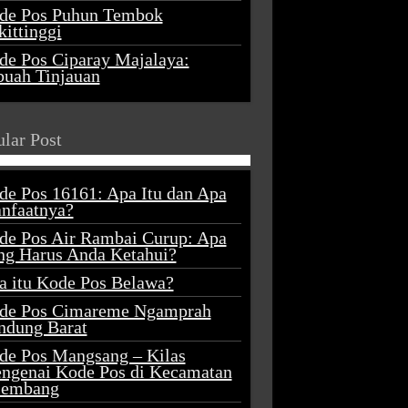
de Pos Puhun Tembok
ittinggi
de Pos Ciparay Majalaya:
buah Tinjauan
lar Post
de Pos 16161: Apa Itu dan Apa
nfaatnya?
de Pos Air Rambai Curup: Apa
ng Harus Anda Ketahui?
a itu Kode Pos Belawa?
de Pos Cimareme Ngamprah
ndung Barat
de Pos Mangsang – Kilas
ngenai Kode Pos di Kecamatan
lembang