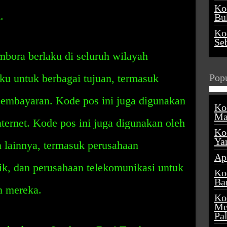
Ko
.
Buk
Ko
Se
bora berlaku di seluruh wilayah
ku untuk berbagai tujuan, termasuk
Popu
pembayaran. Kode pos ini juga digunakan
Ko
Ma
nternet. Kode pos ini juga digunakan oleh
Ko
Ya
 lainnya, termasuk perusahaan
Ap
rik, dan perusahaan telekomunikasi untuk
Ko
Ba
n mereka.
Ko
Me
Pa