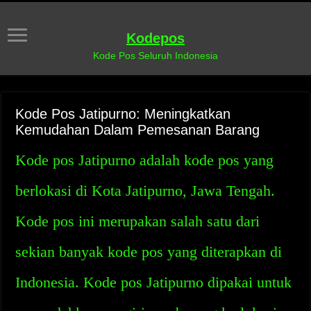
Kodepos
Kode Pos Seluruh Indonesia
Kode Pos Jatipurno: Meningkatkan
Kemudahan Dalam Pemesanan Barang
Kode pos Jatipurno adalah kode pos yang
berlokasi di Kota Jatipurno, Jawa Tengah.
Kode pos ini merupakan salah satu dari
sekian banyak kode pos yang diterapkan di
Indonesia. Kode pos Jatipurno dipakai untuk