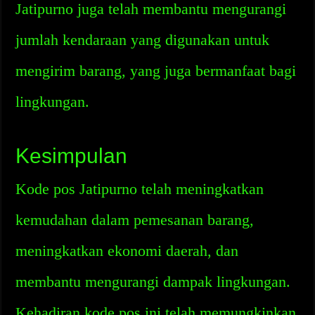
Jatipurno juga telah membantu mengurangi
jumlah kendaraan yang digunakan untuk
mengirim barang, yang juga bermanfaat bagi
lingkungan.
Kesimpulan
Kode pos Jatipurno telah meningkatkan
kemudahan dalam pemesanan barang,
meningkatkan ekonomi daerah, dan
membantu mengurangi dampak lingkungan.
Kehadiran kode pos ini telah memungkinkan