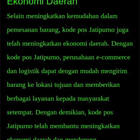
Ekonomi Daerah
Selain meningkatkan kemudahan dalam
pemesanan barang, kode pos Jatipurno juga
telah meningkatkan ekonomi daerah. Dengan
kode pos Jatipurno, perusahaan e-commerce
dan logistik dapat dengan mudah mengirim
barang ke lokasi tujuan dan memberikan
berbagai layanan kepada masyarakat
setempat. Dengan demikian, kode pos
Jatipurno telah membantu meningkatkan
ekonomi daerah dan mendorong