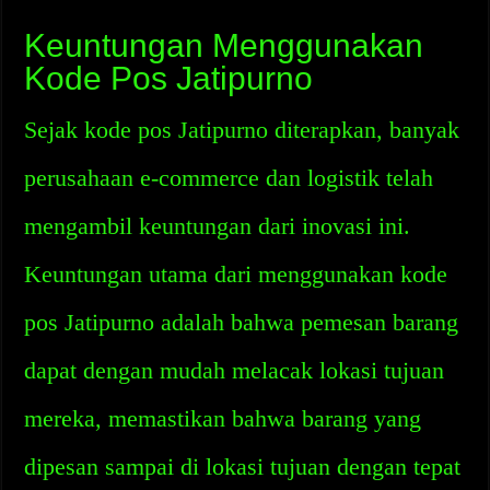
Keuntungan Menggunakan
Kode Pos Jatipurno
Sejak kode pos Jatipurno diterapkan, banyak
perusahaan e-commerce dan logistik telah
mengambil keuntungan dari inovasi ini.
Keuntungan utama dari menggunakan kode
pos Jatipurno adalah bahwa pemesan barang
dapat dengan mudah melacak lokasi tujuan
mereka, memastikan bahwa barang yang
dipesan sampai di lokasi tujuan dengan tepat