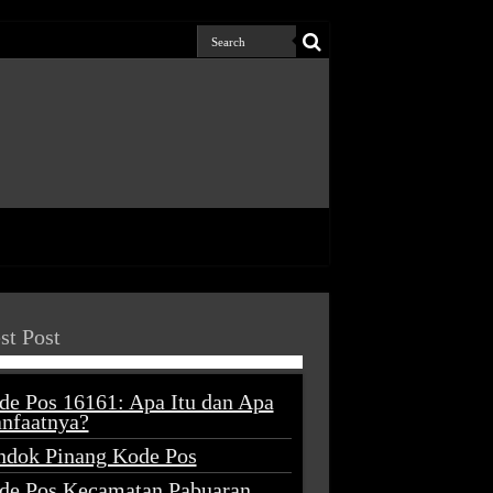
st Post
de Pos 16161: Apa Itu dan Apa
nfaatnya?
ndok Pinang Kode Pos
de Pos Kecamatan Pabuaran