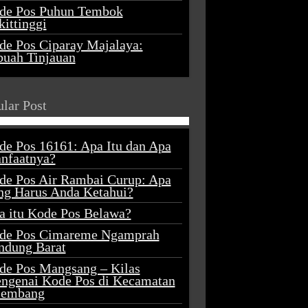
de Pos Puhun Tembok
ittinggi
de Pos Ciparay Majalaya:
buah Tinjauan
lar Post
de Pos 16161: Apa Itu dan Apa
nfaatnya?
de Pos Air Rambai Curup: Apa
ng Harus Anda Ketahui?
a itu Kode Pos Belawa?
de Pos Cimareme Ngamprah
ndung Barat
de Pos Mangsang – Kilas
ngenai Kode Pos di Kecamatan
lembang