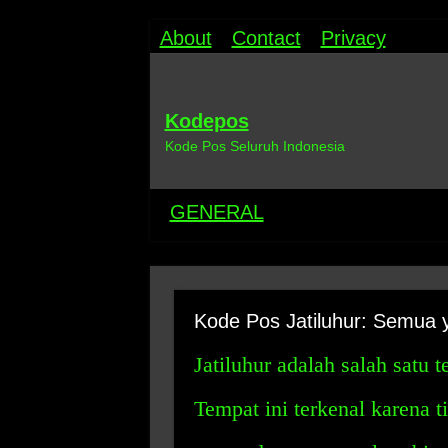
About
Contact
Privacy
Kodepos
Kode Pos Seluruh Indonesia
GENERAL
Kode Pos Jatiluhur: Semua 
Jatiluhur adalah salah satu 
Tempat ini terkenal karena t