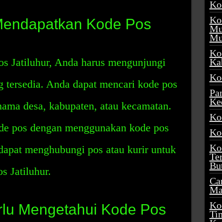
Ko
Ko
Mendapatkan Kode Pos
Mu
Mu
Ko
s Jatiluhur, Anda harus mengunjungi
Ka
Ko
ng tersedia. Anda dapat mencari kode pos
Pa
Ke
ma desa, kabupaten, atau kecamatan.
Ko
ode pos dengan menggunakan kode pos
Ko
Ko
dapat menghubungi pos atau kurir untuk
Te
Bu
 Jatiluhur.
Ca
Ma
Ko
lu Mengetahui Kode Pos
Ti