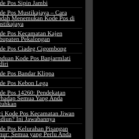
de Pos Sipin Jambi
de Pos Mustikajaya – Cara
dah Menemukan Kode Pos di
stikajaya
de Pos Kecamatan Kajen
bupaten Pekalongan
de Pos Ciadeg Cigombong
nduan Kode Pos Banjarmlati
diri
de Pos Bandar Klippa
de Pos Kebon Lega
de Pos 14260: Pendekatan
rhadap Semua Yang Anda
tuhkan
ri Kode Pos Kecamatan Jiwan
diun? Ini Jawabannya
de Pos Kelurahan Pisangan
mur: Semua yang Perlu Anda