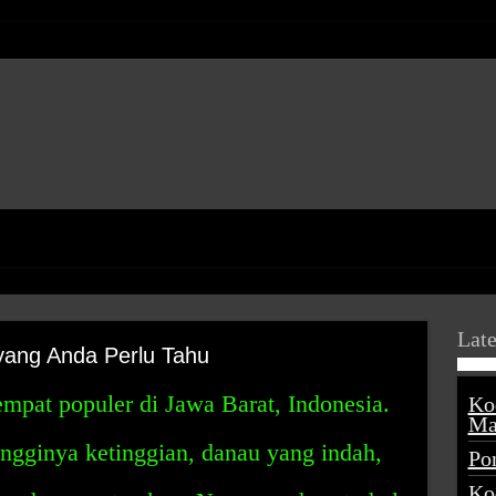
Late
yang Anda Perlu Tahu
tempat populer di Jawa Barat, Indonesia.
Ko
Ma
ingginya ketinggian, danau yang indah,
Po
Ko