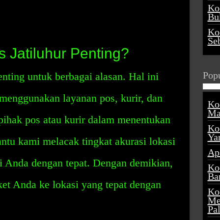
Ko
Buk
Ko
Se
Jatiluhur Penting?
Popu
nting untuk berbagai alasan. Hal ini
enggunakan layanan pos, kurir, dan
Ko
Ma
pihak pos atau kurir dalam menentukan
Ko
Ya
ntu kami melacak tingkat akurasi lokasi
Ap
 Anda dengan tepat. Dengan demikian,
Ko
Ba
et Anda ke lokasi yang tepat dengan
Ko
Me
Pa