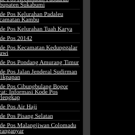
bupaten Sukabumi
de Pos Kelurahan Padaleu
camatan Kambu
de Pos Kelurahan Tuah Karya
de Pos 20142
de Pos Kecamatan Kedunggalar
awi
de Pos Pondang Amurang Timur
de Pos Jalan Jenderal Sudirman
likpapan
de Pos Cibungbulang Bogor
rat: Informasi Kode Pos
rlengkap
de Pos Air Haji
de Pos Pisang Selatan
de Pos Malangjiwan Colomadu
ranganyar