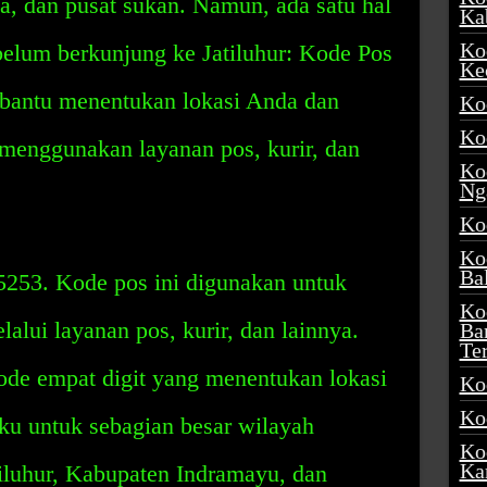
a, dan pusat sukan. Namun, ada satu hal
Ka
Ko
belum berkunjung ke Jatiluhur: Kode Pos
Ke
mbantu menentukan lokasi Anda dan
Ko
Ko
enggunakan layanan pos, kurir, dan
Ko
Ng
Ko
Ko
Ba
5253. Kode pos ini digunakan untuk
Ko
alui layanan pos, kurir, dan lainnya.
Ba
Te
ode empat digit yang menentukan lokasi
Ko
Ko
aku untuk sebagian besar wilayah
Ko
Ka
tiluhur, Kabupaten Indramayu, dan