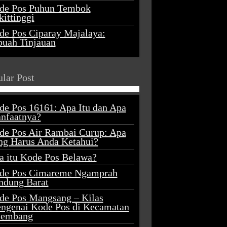
de Pos Puhun Tembok
ittinggi
de Pos Ciparay Majalaya:
buah Tinjauan
lar Post
de Pos 16161: Apa Itu dan Apa
nfaatnya?
de Pos Air Rambai Curup: Apa
ng Harus Anda Ketahui?
a itu Kode Pos Belawa?
de Pos Cimareme Ngamprah
ndung Barat
de Pos Mangsang – Kilas
ngenai Kode Pos di Kecamatan
lembang