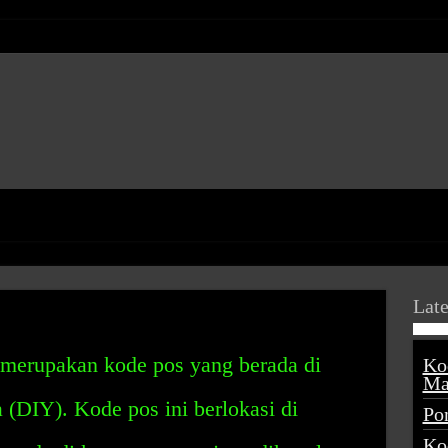
Late
merupakan kode pos yang berada di
Ko
Ma
(DIY). Kode pos ini berlokasi di
Po
Ko