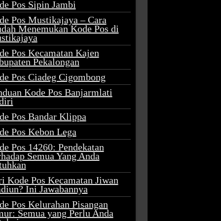
de Pos Sipin Jambi
de Pos Mustikajaya – Cara
dah Menemukan Kode Pos di
stikajaya
de Pos Kecamatan Kajen
bupaten Pekalongan
de Pos Ciadeg Cigombong
nduan Kode Pos Banjarmlati
diri
de Pos Bandar Klippa
de Pos Kebon Lega
de Pos 14260: Pendekatan
rhadap Semua Yang Anda
tuhkan
ri Kode Pos Kecamatan Jiwan
diun? Ini Jawabannya
de Pos Kelurahan Pisangan
mur: Semua yang Perlu Anda