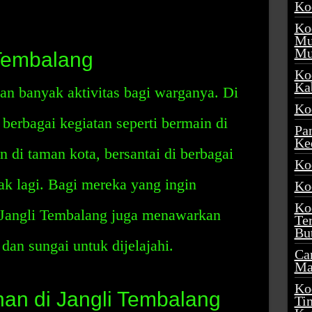
Ko
Ko
Mu
Mu
 Tembalang
Ko
Ka
n banyak aktivitas bagi warganya. Di
Ko
berbagai kegiatan seperti bermain di
Pa
Ke
n di taman kota, bersantai di berbagai
Ko
ak lagi. Bagi mereka yang ingin
Ko
Ko
 Jangli Tembalang juga menawarkan
Te
Bu
 dan sungai untuk dijelajahi.
Ca
Ma
Ko
nan di Jangli Tembalang
Ti