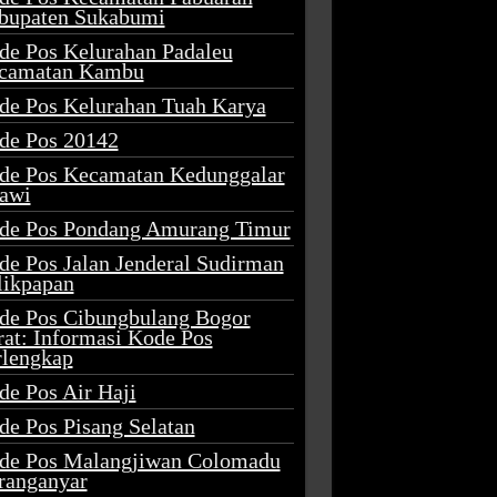
bupaten Sukabumi
de Pos Kelurahan Padaleu
camatan Kambu
de Pos Kelurahan Tuah Karya
de Pos 20142
de Pos Kecamatan Kedunggalar
awi
de Pos Pondang Amurang Timur
de Pos Jalan Jenderal Sudirman
likpapan
de Pos Cibungbulang Bogor
rat: Informasi Kode Pos
rlengkap
de Pos Air Haji
de Pos Pisang Selatan
de Pos Malangjiwan Colomadu
ranganyar