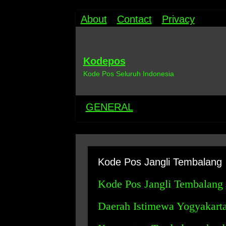
About
Contact
Privacy
Kodepos
Kode Pos Seluruh Indonesia
GENERAL
Kode Pos Jangli Tembalang
Kode Pos Jangli Tembalang 
Daerah Istimewa Yogyakarta 