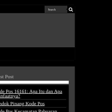
st Post
de Pos 16161: Apa Itu dan Apa
nfaatnya?
ndok Pinang Kode Pos
de Pos Kecamatan Pabuaran