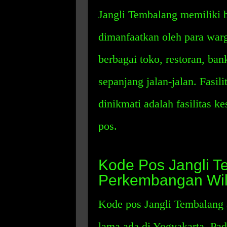
Jangli Tembalang memiliki b
dimanfaatkan oleh para wa
berbagai toko, restoran, bank
sepanjang jalan-jalan. Fasil
dinikmati adalah fasilitas k
pos.
Kode Pos Jangli T
Perkembangan Wi
Kode pos Jangli Tembalang 
lama ada di Yogyakarta. Pad