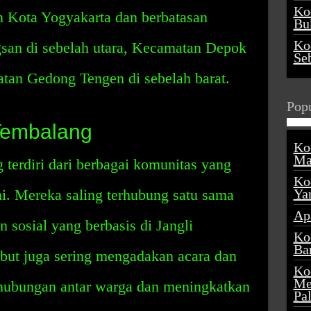
Ko
tan Kota Yogyakarta dan berbatasan
Buk
Ko
an di sebelah utara, Kecamatan Depok
Se
atan Gedong Tengen di sebelah barat.
Popu
Tembalang
Ko
Ma
terdiri dari berbagai komunitas yang
Ko
ini. Mereka saling terhubung satu sama
Ya
Ap
n sosial yang berbasis di Jangli
Ko
Ba
but juga sering mengadakan acara dan
Ko
Me
hubungan antar warga dan meningkatkan
Pa