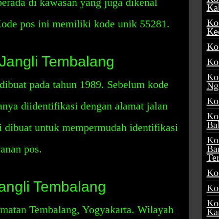
rada di kawasan yang juga dikenal
Ka
Ko
ode pos ini memiliki kode unik 55281.
Ke
Ko
Jangli Tembalang
Ko
Ko
dibuat pada tahun 1989. Sebelum kode
Ng
Ko
hanya diidentifikasi dengan alamat jalan
Ko
Ba
i dibuat untuk mempermudah identifikasi
Ko
yanan pos.
Ba
Te
Ko
angli Tembalang
Ko
Ko
amatan Tembalang, Yogyakarta. Wilayah
Ka