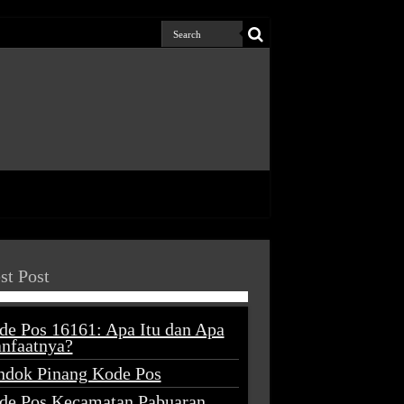
st Post
de Pos 16161: Apa Itu dan Apa
nfaatnya?
ndok Pinang Kode Pos
de Pos Kecamatan Pabuaran