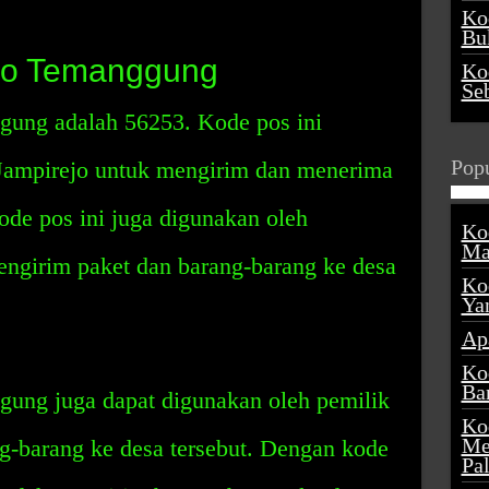
Ko
Buk
jo Temanggung
Ko
Se
gung adalah 56253. Kode pos ini
Popu
Jampirejo untuk mengirim dan menerima
kode pos ini juga digunakan oleh
Ko
Ma
engirim paket dan barang-barang ke desa
Ko
Ya
Ap
Ko
Ba
ung juga dapat digunakan oleh pemilik
Ko
Me
g-barang ke desa tersebut. Dengan kode
Pa