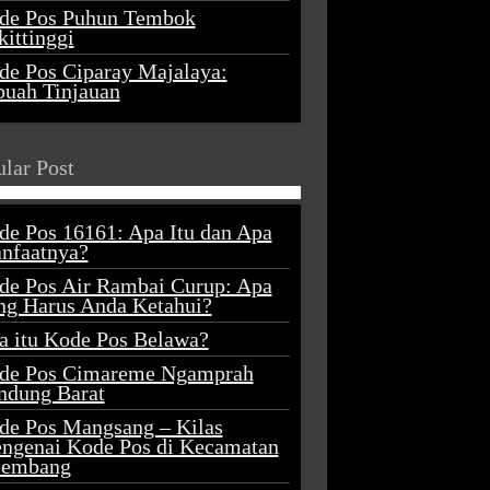
de Pos Puhun Tembok
ittinggi
de Pos Ciparay Majalaya:
buah Tinjauan
lar Post
de Pos 16161: Apa Itu dan Apa
nfaatnya?
de Pos Air Rambai Curup: Apa
ng Harus Anda Ketahui?
a itu Kode Pos Belawa?
de Pos Cimareme Ngamprah
ndung Barat
de Pos Mangsang – Kilas
ngenai Kode Pos di Kecamatan
lembang