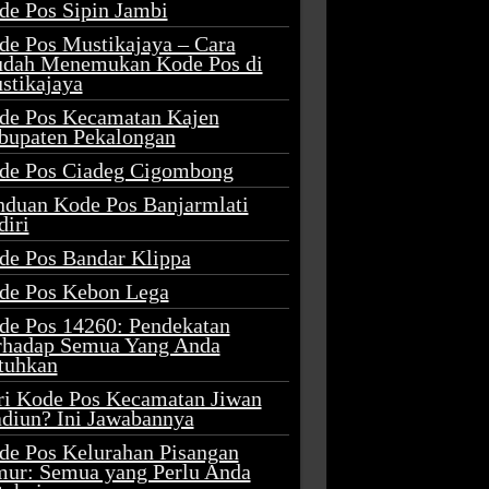
de Pos Sipin Jambi
de Pos Mustikajaya – Cara
dah Menemukan Kode Pos di
stikajaya
de Pos Kecamatan Kajen
bupaten Pekalongan
de Pos Ciadeg Cigombong
nduan Kode Pos Banjarmlati
diri
de Pos Bandar Klippa
de Pos Kebon Lega
de Pos 14260: Pendekatan
rhadap Semua Yang Anda
tuhkan
ri Kode Pos Kecamatan Jiwan
diun? Ini Jawabannya
de Pos Kelurahan Pisangan
mur: Semua yang Perlu Anda