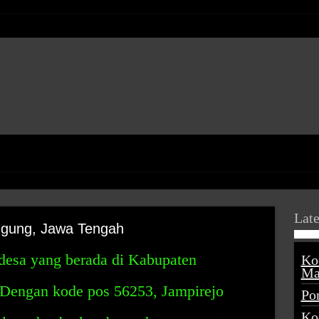
Late
ggung, Jawa Tengah
 desa yang berada di Kabupaten
Ko
Ma
Dengan kode pos 56253, Jampirejo
Po
Ko