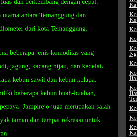
f luas dan berkembang dengan cepat.
Ka
Ko
lan utama antara Temanggung dan
Ke
ilometer dari kota Temanggung.
Ko
Ko
Ko
ena beberapa jenis komoditas yang
Ng
Ko
adi, jagung, kacang hijau, dan kedelai.
Ko
Ba
rapa kebun sawit dan kebun kelapa.
Ko
emiliki beberapa kebun buah-buahan,
Ba
Te
 pepaya. Jampirejo juga merupakan salah
Ko
Ko
yak taman dan tempat rekreasi untuk
Ko
Ka
an.