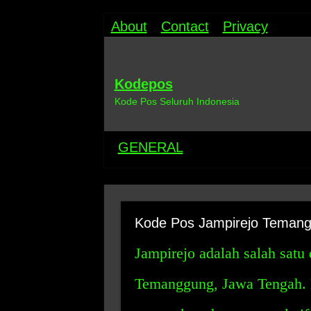
About
Contact
Privacy
Kodepos
Kode Pos Seluruh Indonesia
GENERAL
Kode Pos Jampirejo Teman
Jampirejo adalah salah satu
Temanggung, Jawa Tengah. 