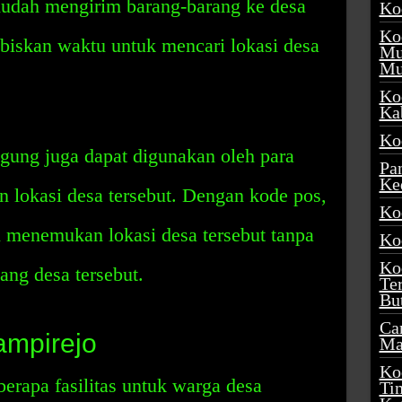
udah mengirim barang-barang ke desa
Ko
Ko
biskan waktu untuk mencari lokasi desa
Mu
Mu
Ko
Ka
Ko
ung juga dapat digunakan oleh para
Pa
Ke
lokasi desa tersebut. Dengan kode pos,
Ko
menemukan lokasi desa tersebut tanpa
Ko
Ko
ang desa tersebut.
Te
Bu
Ca
Jampirejo
Ma
Ko
erapa fasilitas untuk warga desa
Ti