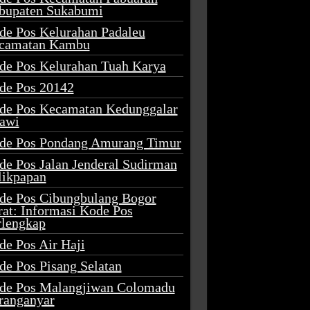
bupaten Sukabumi
de Pos Kelurahan Padaleu
camatan Kambu
de Pos Kelurahan Tuah Karya
de Pos 20142
de Pos Kecamatan Kedunggalar
awi
de Pos Pondang Amurang Timur
de Pos Jalan Jenderal Sudirman
likpapan
de Pos Cibungbulang Bogor
rat: Informasi Kode Pos
rlengkap
de Pos Air Haji
de Pos Pisang Selatan
de Pos Malangjiwan Colomadu
ranganyar