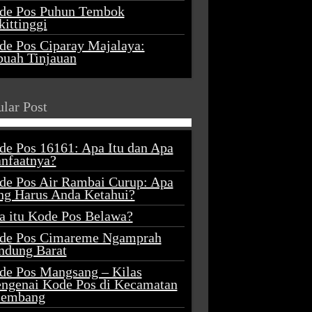
de Pos Puhun Tembok
ittinggi
de Pos Ciparay Majalaya:
buah Tinjauan
lar Post
de Pos 16161: Apa Itu dan Apa
nfaatnya?
de Pos Air Rambai Curup: Apa
ng Harus Anda Ketahui?
a itu Kode Pos Belawa?
de Pos Cimareme Ngamprah
ndung Barat
de Pos Mangsang – Kilas
ngenai Kode Pos di Kecamatan
lembang