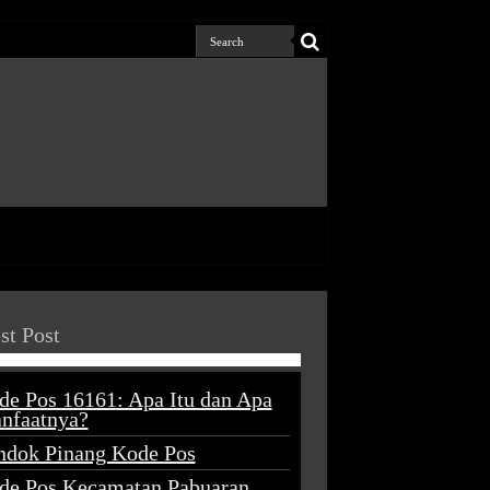
st Post
de Pos 16161: Apa Itu dan Apa
nfaatnya?
ndok Pinang Kode Pos
de Pos Kecamatan Pabuaran