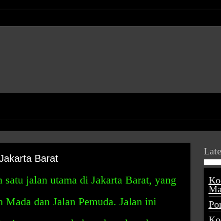
Late
Jakarta Barat
 satu jalan utama di Jakarta Barat, yang
Ko
Ma
ah Mada dan Jalan Pemuda. Jalan ini
Po
Ko