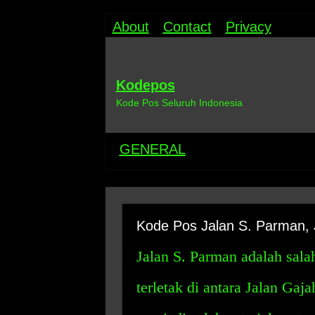
About
Contact
Privacy
Kodepos
Kode Pos Seluruh Indonesia
GENERAL
Kode Pos Jalan S. Parman, 
Jalan S. Parman adalah salah
terletak di antara Jalan Gaj