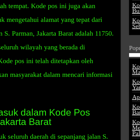
Ko
uah tempat. Kode pos ini juga akan
Buk
 mengetahui alamat yang tepat dari
Ko
Se
n S. Parman, Jakarta Barat adalah 11750.
seluruh wilayah yang berada di
Popu
ode pos ini telah ditetapkan oleh
Ko
Ma
an masyarakat dalam mencari informasi
Ko
Ya
Ap
Ko
asuk dalam Kode Pos
Ba
akarta Barat
Ko
Me
Pa
k seluruh daerah di sepanjang jalan S.