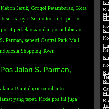
Ko
i Kebon Jeruk, Grogol Petamburan, Kota
Ko
Mu
 sekitarnya. Selain itu, kode pos ini
Mu
Ko
 pusat perbelanjaan dan pusat hiburan
Ka
Ko
S. Parman, seperti Central Park Mall,
Pa
Ke
Indonesia Shopping Town.
Ko
Ko
 Pos Jalan S. Parman,
Ko
Te
Bu
Jakarta Barat dapat membantu
Ca
Ma
amat yang tepat. Kode pos ini juga
Ko
Ti