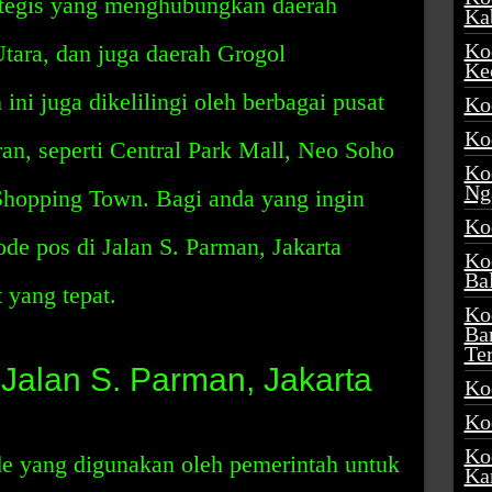
rategis yang menghubungkan daerah
Ka
Ko
ara, dan juga daerah Grogol
Ke
 ini juga dikelilingi oleh berbagai pusat
Ko
Ko
ran, seperti Central Park Mall, Neo Soho
Ko
Ng
Shopping Town. Bagi anda yang ingin
Ko
ode pos di Jalan S. Parman, Jakarta
Ko
Ba
 yang tepat.
Ko
Ba
Te
Jalan S. Parman, Jakarta
Ko
Ko
Ko
e yang digunakan oleh pemerintah untuk
Ka