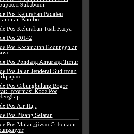
bupaten Sukabumi
de Pos Kelurahan Padaleu
camatan Kambu
de Pos Kelurahan Tuah Karya
de Pos 20142
de Pos Kecamatan Kedunggalar
awi
de Pos Pondang Amurang Timur
de Pos Jalan Jenderal Sudirman
likpapan
de Pos Cibungbulang Bogor
rat: Informasi Kode Pos
rlengkap
de Pos Air Haji
de Pos Pisang Selatan
de Pos Malangjiwan Colomadu
ranganyar