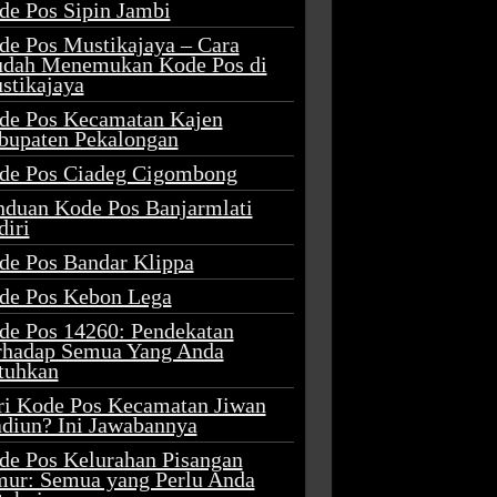
de Pos Sipin Jambi
de Pos Mustikajaya – Cara
dah Menemukan Kode Pos di
stikajaya
de Pos Kecamatan Kajen
bupaten Pekalongan
de Pos Ciadeg Cigombong
nduan Kode Pos Banjarmlati
diri
de Pos Bandar Klippa
de Pos Kebon Lega
de Pos 14260: Pendekatan
rhadap Semua Yang Anda
tuhkan
ri Kode Pos Kecamatan Jiwan
diun? Ini Jawabannya
de Pos Kelurahan Pisangan
mur: Semua yang Perlu Anda