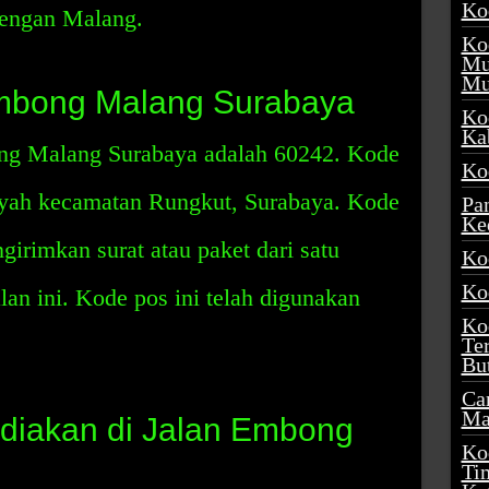
Ko
engan Malang.
Ko
Mu
Mu
mbong Malang Surabaya
Ko
Ka
ng Malang Surabaya adalah 60242. Kode
Ko
ayah kecamatan Rungkut, Surabaya. Kode
Pa
Ke
girimkan surat atau paket dari satu
Ko
Ko
alan ini. Kode pos ini telah digunakan
Ko
Te
Bu
Ca
Ma
ediakan di Jalan Embong
Ko
Ti