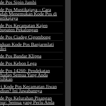
de Pos Sipin Jambi
de Pos Mustikajaya – Cara
dah Menemukan Kode Pos di
stikajaya
de Pos Kecamatan Kajen
bupaten Pekalongan
de Pos Ciadeg Cigombong
nduan Kode Pos Banjarmlati
diri
de Pos Bandar Klippa
de Pos Kebon Lega
de Pos 14260: Pendekatan
rhadap Semua Yang Anda
tuhkan
ri Kode Pos Kecamatan Jiwan
diun? Ini Jawabannya
de Pos Kelurahan Pisangan
mur: Semua yang Perlu Anda