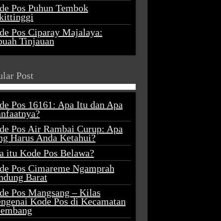
de Pos Puhun Tembok
ittinggi
de Pos Ciparay Majalaya:
buah Tinjauan
lar Post
de Pos 16161: Apa Itu dan Apa
nfaatnya?
de Pos Air Rambai Curup: Apa
ng Harus Anda Ketahui?
a itu Kode Pos Belawa?
de Pos Cimareme Ngamprah
ndung Barat
de Pos Mangsang – Kilas
ngenai Kode Pos di Kecamatan
lembang