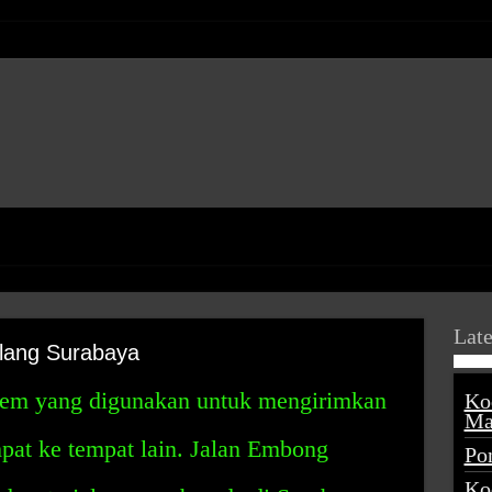
Late
lang Surabaya
tem yang digunakan untuk mengirimkan
Ko
Ma
mpat ke tempat lain. Jalan Embong
Po
Ko