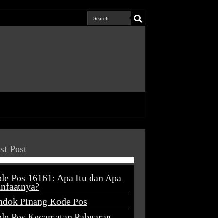
st Post
de Pos 16161: Apa Itu dan Apa
nfaatnya?
ndok Pinang Kode Pos
de Pos Kecamatan Pabuaran