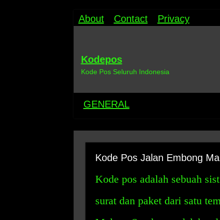
About
Contact
Privacy
Kodepos
Kode Pos Seluruh Indonesia
GENERAL
Kode Pos Jalan Embong Ma
Kode pos adalah sebuah sis
surat dan paket dari satu te