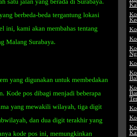
h satu jalan yang berada di Surabaya.
Ka
Ko
 yang berbeda-beda tergantung lokasi
Ke
el ini, kami akan membahas tentang
Ko
Ko
ng Malang Surabaya.
Ko
Ng
Ko
Ko
Ba
stem yang digunakan untuk membedakan
Ko
ain. Kode pos dibagi menjadi beberapa
Ba
Te
tama yang mewakili wilayah, tiga digit
Ko
Ko
bwilayah, dan dua digit terakhir yang
Ko
Ka
anya kode pos ini, memungkinkan