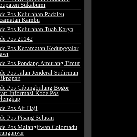
bupaten Sukabumi
de Pos Kelurahan Padaleu
camatan Kambu
de Pos Kelurahan Tuah Karya
de Pos 20142
de Pos Kecamatan Kedunggalar
awi
de Pos Pondang Amurang Timur
de Pos Jalan Jenderal Sudirman
likpapan
de Pos Cibungbulang Bogor
rat: Informasi Kode Pos
rlengkap
de Pos Air Haji
de Pos Pisang Selatan
de Pos Malangjiwan Colomadu
ranganyar