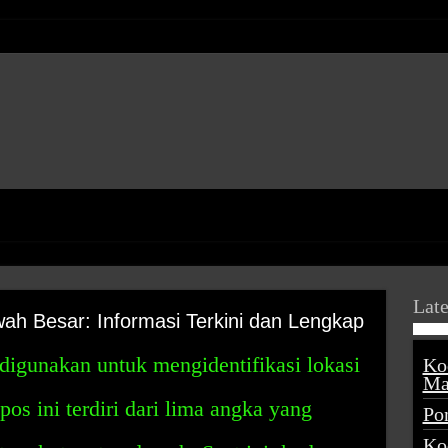
Late
ah Besar: Informasi Terkini dan Lengkap
digunakan untuk mengidentifikasi lokasi
Ko
Ma
pos ini terdiri dari lima angka yang
Po
Ko