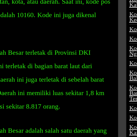
n, kota, atau daerah. Saat ini, kode pos
Ka
Ko
dalah 10160. Kode ini juga dikenal
Ke
Ko
Ko
Ko
h Besar terletak di Provinsi DKI
Ng
Ko
i terletak di bagian barat laut dari
Ko
Ba
daerah ini juga terletak di sebelah barat
Ko
Daerah ini memiliki luas sekitar 1,8 km
Ba
Te
i sekitar 8.817 orang.
Ko
Ko
Ko
h Besar adalah salah satu daerah yang
Ka