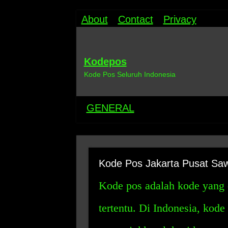
About
Contact
Privacy
Kodepos
Kode Pos Seluruh Indonesia
GENERAL
Kode Pos Jakarta Pusat Saw
Kode pos adalah kode yang 
tertentu. Di Indonesia, kode 