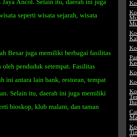
aya Ancol. Selain itu, daerah ini juga
Ko
Ko
sata seperti wisata sejarah, wisata
Mu
Mu
Ko
Ka
Ko
h Besar juga memiliki berbagai fasilitas
Pa
Ke
oleh penduduk setempat. Fasilitas
Ko
 ini antara lain bank, restoran, tempat
Ko
Ko
an. Selain itu, daerah ini juga memiliki
Te
Bu
erti bioskop, klub malam, dan taman
Ca
Ma
Ko
Ti