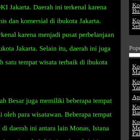
Ko
DKI Jakarta. Daerah ini terkenal karena
Buk
nis dan komersial di ibukota Jakarta.
Ko
Se
terkenal karena menjadi pusat perbelanjaan
kota Jakarta. Selain itu, daerah ini juga
Popu
h satu tempat wisata terbaik di ibukota
Ko
Ma
Ko
Ya
Ap
ah Besar juga memiliki beberapa tempat
Ko
Ba
i oleh para wisatawan. Beberapa tempat
Ko
 di daerah ini antara lain Monas, Istana
Me
Pa