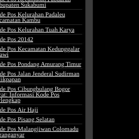
bupaten Sukabumi
de Pos Kelurahan Padaleu
camatan Kambu
de Pos Kelurahan Tuah Karya
de Pos 20142
de Pos Kecamatan Kedunggalar
awi
de Pos Pondang Amurang Timur
de Pos Jalan Jenderal Sudirman
likpapan
de Pos Cibungbulang Bogor
rat: Informasi Kode Pos
rlengkap
de Pos Air Haji
de Pos Pisang Selatan
de Pos Malangjiwan Colomadu
ranganyar