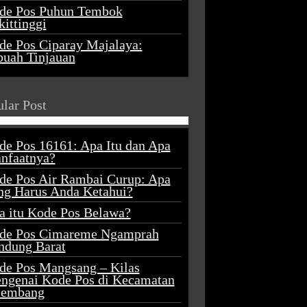
de Pos Puhun Tembok
ittinggi
de Pos Ciparay Majalaya:
buah Tinjauan
lar Post
de Pos 16161: Apa Itu dan Apa
nfaatnya?
de Pos Air Rambai Curup: Apa
ng Harus Anda Ketahui?
a itu Kode Pos Belawa?
de Pos Cimareme Ngamprah
ndung Barat
de Pos Mangsang – Kilas
ngenai Kode Pos di Kecamatan
lembang