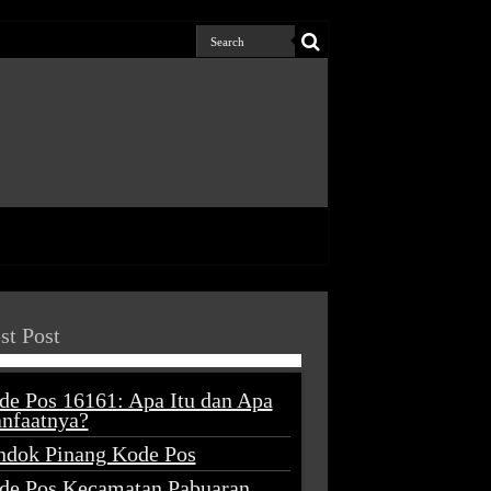
st Post
de Pos 16161: Apa Itu dan Apa
nfaatnya?
ndok Pinang Kode Pos
de Pos Kecamatan Pabuaran