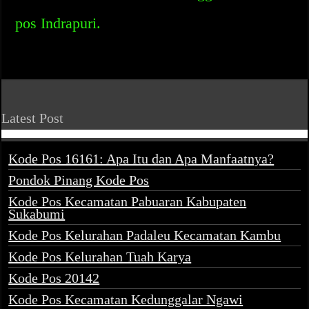
pos Indrapuri.
Latest Post
Kode Pos 16161: Apa Itu dan Apa Manfaatnya?
Pondok Pinang Kode Pos
Kode Pos Kecamatan Pabuaran Kabupaten
Sukabumi
Kode Pos Kelurahan Padaleu Kecamatan Kambu
Kode Pos Kelurahan Tuah Karya
Kode Pos 20142
Kode Pos Kecamatan Kedunggalar Ngawi