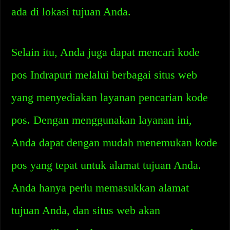
ada di lokasi tujuan Anda.
Selain itu, Anda juga dapat mencari kode
pos Indrapuri melalui berbagai situs web
yang menyediakan layanan pencarian kode
pos. Dengan menggunakan layanan ini,
Anda dapat dengan mudah menemukan kode
pos yang tepat untuk alamat tujuan Anda.
Anda hanya perlu memasukkan alamat
tujuan Anda, dan situs web akan