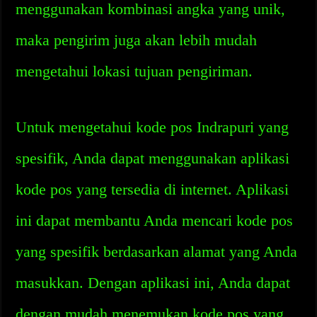
menggunakan kombinasi angka yang unik,
maka pengirim juga akan lebih mudah
mengetahui lokasi tujuan pengiriman.
Untuk mengetahui kode pos Indrapuri yang
spesifik, Anda dapat menggunakan aplikasi
kode pos yang tersedia di internet. Aplikasi
ini dapat membantu Anda mencari kode pos
yang spesifik berdasarkan alamat yang Anda
masukkan. Dengan aplikasi ini, Anda dapat
dengan mudah menemukan kode pos yang