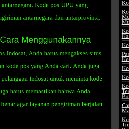
Ko
n antarnegara. Kode pos UPU yang
Ko
Mu
ngiriman antarnegara dan antarprovinsi.
Mu
Ko
Ka
: Cara Menggunakannya
Ko
 Indosat, Anda harus mengakses situs
Pa
Ke
 kode pos yang Anda cari. Anda juga
Ko
Ko
 pelanggan Indosat untuk meminta kode
Ko
juga harus memastikan bahwa Anda
Te
Bu
enar agar layanan pengiriman berjalan
Ca
Ma
Ko
Ti