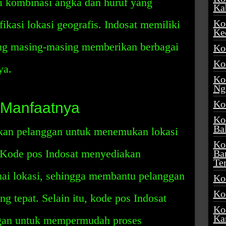
ri kombinasi angka dan huruf yang
Ka
Ko
ikasi lokasi geografis. Indosat memiliki
Ke
ang masing-masing memberikan berbagai
Ko
Ko
ya.
Ko
Ng
Ko
 Manfaatnya
Ko
Ba
an pelanggan untuk menemukan lokasi
Ko
. Kode pos Indosat menyediakan
Ba
Te
nai lokasi, sehingga membantu pelanggan
Ko
Ko
 tepat. Selain itu, kode pos Indosat
Ko
Ka
gan untuk mempermudah proses