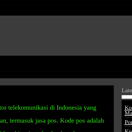
Late
tor telekomunikasi di Indonesia yang
Ko
Ma
an, termasuk jasa pos. Kode pos adalah
Po
Ko