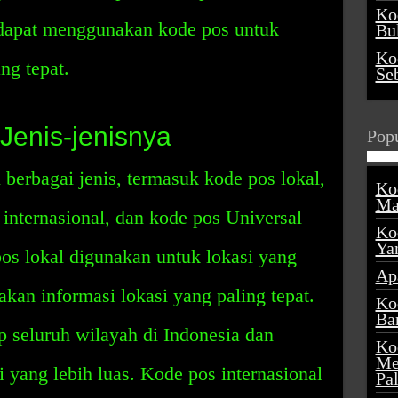
Ko
 dapat menggunakan kode pos untuk
Buk
Ko
ng tepat.
Se
Jenis-jenisnya
Popu
i berbagai jenis, termasuk kode pos lokal,
Ko
Ma
 internasional, dan kode pos Universal
Ko
Ya
os lokal digunakan untuk lokasi yang
Ap
kan informasi lokasi yang paling tepat.
Ko
Ba
 seluruh wilayah di Indonesia dan
Ko
Me
 yang lebih luas. Kode pos internasional
Pa