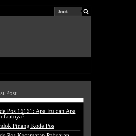
st Post
de Pos 16161: Apa Itu dan Apa
nfaatnya?
ndok Pinang Kode Pos
de Pos Kecamatan Pabuaran