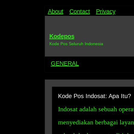
About
Contact
Privacy
Kodepos
Kode Pos Seluruh Indonesia
GENERAL
Kode Pos Indosat: Apa Itu?
Indosat adalah sebuah opera
menyediakan berbagai layan