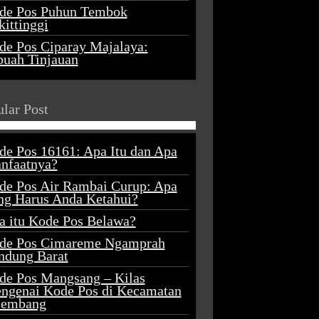
de Pos Puhun Tembok
ittinggi
de Pos Ciparay Majalaya:
buah Tinjauan
lar Post
de Pos 16161: Apa Itu dan Apa
nfaatnya?
de Pos Air Rambai Curup: Apa
ng Harus Anda Ketahui?
a itu Kode Pos Belawa?
de Pos Cimareme Ngamprah
ndung Barat
de Pos Mangsang – Kilas
ngenai Kode Pos di Kecamatan
lembang