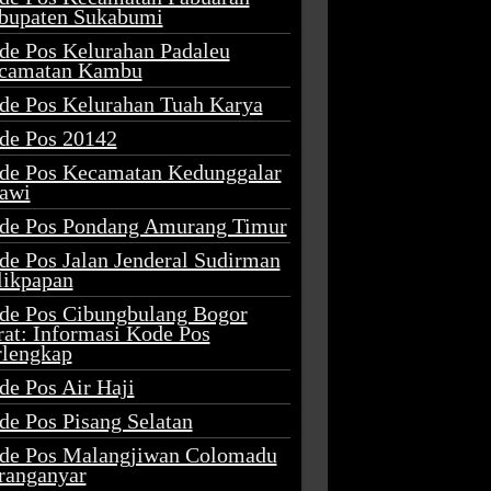
bupaten Sukabumi
de Pos Kelurahan Padaleu
camatan Kambu
de Pos Kelurahan Tuah Karya
de Pos 20142
de Pos Kecamatan Kedunggalar
awi
de Pos Pondang Amurang Timur
de Pos Jalan Jenderal Sudirman
likpapan
de Pos Cibungbulang Bogor
rat: Informasi Kode Pos
rlengkap
de Pos Air Haji
de Pos Pisang Selatan
de Pos Malangjiwan Colomadu
ranganyar