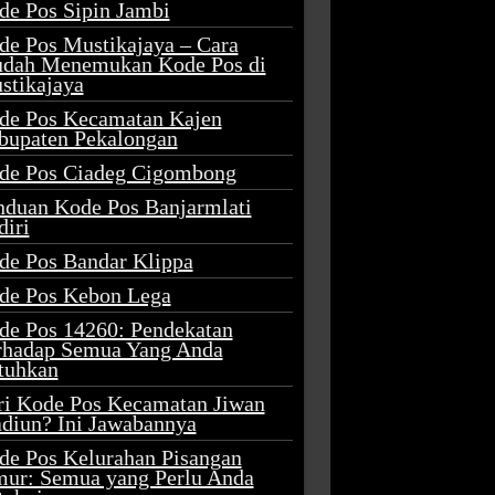
de Pos Sipin Jambi
de Pos Mustikajaya – Cara
dah Menemukan Kode Pos di
stikajaya
de Pos Kecamatan Kajen
bupaten Pekalongan
de Pos Ciadeg Cigombong
nduan Kode Pos Banjarmlati
diri
de Pos Bandar Klippa
de Pos Kebon Lega
de Pos 14260: Pendekatan
rhadap Semua Yang Anda
tuhkan
ri Kode Pos Kecamatan Jiwan
diun? Ini Jawabannya
de Pos Kelurahan Pisangan
mur: Semua yang Perlu Anda