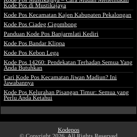
Kode Pos di Mustikajaya
Kode Pos Kecamatan Kajen Kabupaten Pekalongan
Kode Pos Ciadeg Cigombong
Panduan Kode Pos Banjarmlati Kediri
Kode Pos Bandar Klippa
Kode Pos Kebon Lega
Kode Pos 14260: Pendekatan Terhadap Semua Yang
Anda Butuhkan
Cari Kode Pos Kecamatan Jiwan Madiun? Ini
Jawabannya
Kode Pos Kelurahan Pisangan Timur: Semua yang
Perlu Anda Ketahui
Kodepos
© Copyright 2026, All Rights Reserved