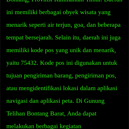
ini memiliki berbagai obyek wisata yang
menarik seperti air terjun, goa, dan beberapa
tempat bersejarah. Selain itu, daerah ini juga
memiliki kode pos yang unik dan menarik,
yaitu 75432. Kode pos ini digunakan untuk
tujuan pengiriman barang, pengiriman pos,
atau mengidentifikasi lokasi dalam aplikasi
navigasi dan aplikasi peta. Di Gunung
Telihan Bontang Barat, Anda dapat
melakukan berbagai kegiatan