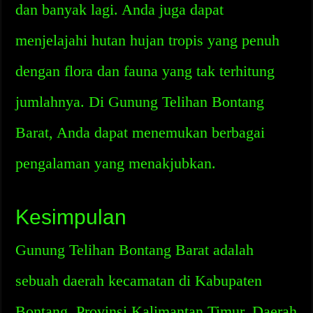
dan banyak lagi. Anda juga dapat
menjelajahi hutan hujan tropis yang penuh
dengan flora dan fauna yang tak terhitung
jumlahnya. Di Gunung Telihan Bontang
Barat, Anda dapat menemukan berbagai
pengalaman yang menakjubkan.
Kesimpulan
Gunung Telihan Bontang Barat adalah
sebuah daerah kecamatan di Kabupaten
Bontang, Provinsi Kalimantan Timur. Daerah