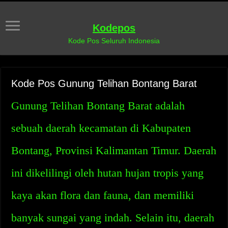
Kodepos
Kode Pos Seluruh Indonesia
Kode Pos Gunung Telihan Bontang Barat
Gunung Telihan Bontang Barat adalah
sebuah daerah kecamatan di Kabupaten
Bontang, Provinsi Kalimantan Timur. Daerah
ini dikelilingi oleh hutan hujan tropis yang
kaya akan flora dan fauna, dan memiliki
banyak sungai yang indah. Selain itu, daerah