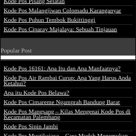
Kode Pos Pisang Selatan
Kode Pos Malangjiwan Colomadu Karanganyar
Kode Pos Puhun Tembok Bukittinggi
Kode Pos Ciparay Majalaya: Sebuah Tinjauan
Popular Post
Kode Pos 16161: Apa Itu dan Apa Manfaatnya?
Kode Pos Air Rambai Curup: Apa Yang Harus Anda
Ketahui?
Apa itu Kode Pos Belawa?
Kode Pos Cimareme Ngamprah Bandung Barat
Kode Pos Mangsang – Kilas Mengenai Kode Pos di
Kecamatan Palembang
Kode Pos Sipin Jambi
Kode Pos Mustikajaya – Cara Mudah Menemukan