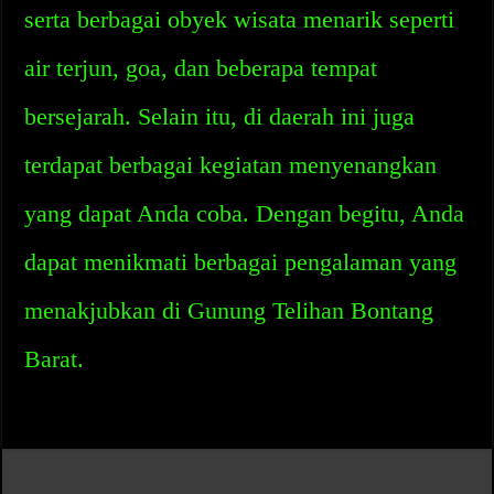
serta berbagai obyek wisata menarik seperti
air terjun, goa, dan beberapa tempat
bersejarah. Selain itu, di daerah ini juga
terdapat berbagai kegiatan menyenangkan
yang dapat Anda coba. Dengan begitu, Anda
dapat menikmati berbagai pengalaman yang
menakjubkan di Gunung Telihan Bontang
Barat.