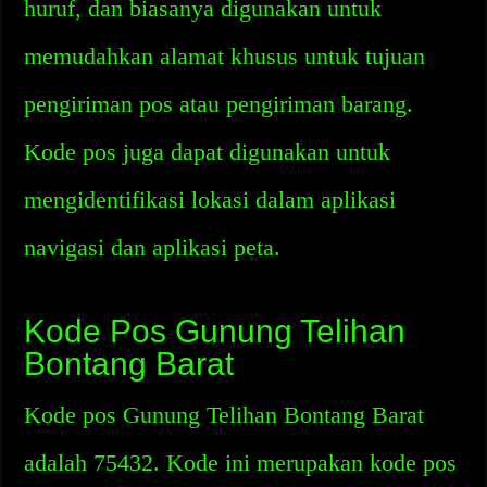
huruf, dan biasanya digunakan untuk
memudahkan alamat khusus untuk tujuan
pengiriman pos atau pengiriman barang.
Kode pos juga dapat digunakan untuk
mengidentifikasi lokasi dalam aplikasi
navigasi dan aplikasi peta.
Kode Pos Gunung Telihan
Bontang Barat
Kode pos Gunung Telihan Bontang Barat
adalah 75432. Kode ini merupakan kode pos