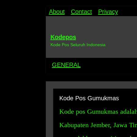
About
Contact
Privacy
Kodepos
Kode Pos Seluruh Indonesia
GENERAL
Kode Pos Gumukmas
Kode pos Gumukmas adalah s
Kabupaten Jember, Jawa Tim