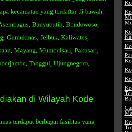
Ko
apa kecamatan yang terdaftar di bawah
Ko
Mu
Mu
, Asembagus, Banyuputih, Bondowoso,
Ko
ng, Gumukmas, Jelbuk, Kaliwates,
Ka
Ko
aan, Mayang, Mumbulsari, Pakusari,
Pa
Ke
umberjambe, Tanggul, Ujungnegoro,
Ko
Ko
Ko
Te
ediakan di Wilayah Kode
Bu
Ca
Ma
as terdapat berbagai fasilitas yang
Ko
Ti