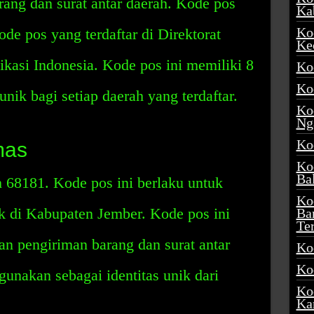
ng dan surat antar daerah. Kode pos
Ka
Ko
e pos yang terdaftar di Direktorat
Ke
kasi Indonesia. Kode pos ini memiliki 8
Ko
Ko
unik bagi setiap daerah yang terdaftar.
Ko
Ng
Ko
mas
Ko
Ba
68181. Kode pos ini berlaku untuk
Ko
ak di Kabupaten Jember. Kode pos ini
Ba
Te
 pengiriman barang dan surat antar
Ko
Ko
gunakan sebagai identitas unik dari
Ko
Ka