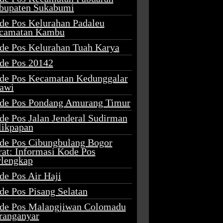
bupaten Sukabumi
de Pos Kelurahan Padaleu
camatan Kambu
de Pos Kelurahan Tuah Karya
de Pos 20142
de Pos Kecamatan Kedunggalar
awi
de Pos Pondang Amurang Timur
de Pos Jalan Jenderal Sudirman
likpapan
de Pos Cibungbulang Bogor
rat: Informasi Kode Pos
rlengkap
de Pos Air Haji
de Pos Pisang Selatan
de Pos Malangjiwan Colomadu
ranganyar