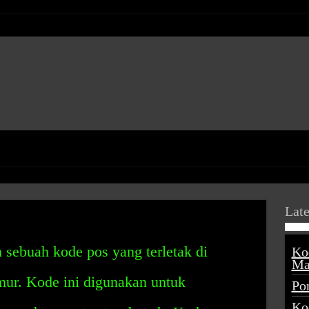
Late
ebuah kode pos yang terletak di
Ko
Ma
ur. Kode ini digunakan untuk
Po
Ko