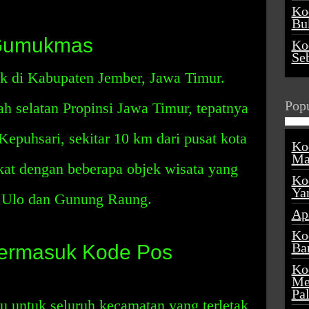
Ko
Buk
 Gumukmas
Ko
Se
k di Kabupaten Jember, Jawa Timur.
Popu
lah selatan Propinsi Jawa Timur, tepatnya
uhsari, sekitar 10 km dari pusat kota
Ko
Ma
kat dengan beberapa objek wisata yang
Ko
Ya
tu Ulo dan Gunung Raung.
Ap
Ko
Ba
ermasuk Kode Pos
Ko
Me
Pa
untuk seluruh kecamatan yang terletak