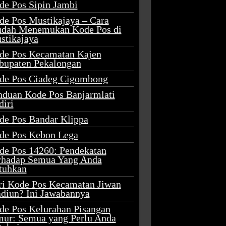
de Pos Sipin Jambi
de Pos Mustikajaya – Cara
dah Menemukan Kode Pos di
stikajaya
de Pos Kecamatan Kajen
bupaten Pekalongan
de Pos Ciadeg Cigombong
nduan Kode Pos Banjarmlati
diri
de Pos Bandar Klippa
de Pos Kebon Lega
de Pos 14260: Pendekatan
rhadap Semua Yang Anda
tuhkan
ri Kode Pos Kecamatan Jiwan
diun? Ini Jawabannya
de Pos Kelurahan Pisangan
mur: Semua yang Perlu Anda