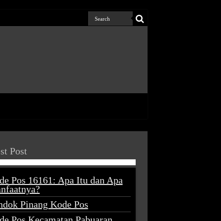
st Post
de Pos 16161: Apa Itu dan Apa
nfaatnya?
ndok Pinang Kode Pos
de Pos Kecamatan Pabuaran