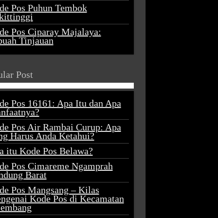
de Pos Puhun Tembok
ittinggi
de Pos Ciparay Majalaya:
buah Tinjauan
lar Post
de Pos 16161: Apa Itu dan Apa
nfaatnya?
de Pos Air Rambai Curup: Apa
ng Harus Anda Ketahui?
a itu Kode Pos Belawa?
de Pos Cimareme Ngamprah
ndung Barat
de Pos Mangsang – Kilas
ngenai Kode Pos di Kecamatan
lembang