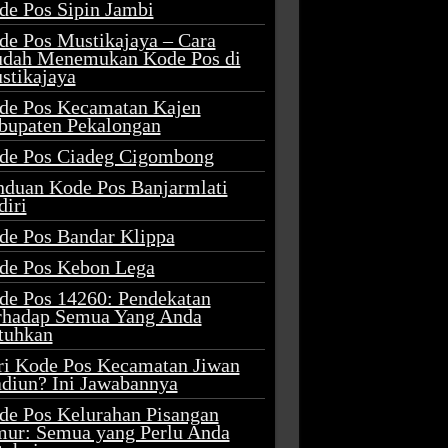
de Pos Sipin Jambi
de Pos Mustikajaya – Cara
dah Menemukan Kode Pos di
stikajaya
de Pos Kecamatan Kajen
bupaten Pekalongan
de Pos Ciadeg Cigombong
nduan Kode Pos Banjarmlati
diri
de Pos Bandar Klippa
de Pos Kebon Lega
de Pos 14260: Pendekatan
rhadap Semua Yang Anda
tuhkan
ri Kode Pos Kecamatan Jiwan
diun? Ini Jawabannya
de Pos Kelurahan Pisangan
mur: Semua yang Perlu Anda