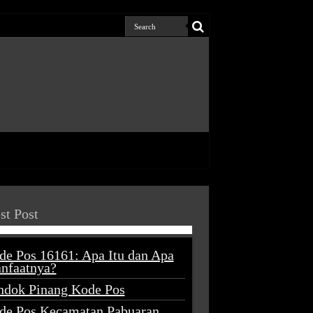
st Post
de Pos 16161: Apa Itu dan Apa
nfaatnya?
ndok Pinang Kode Pos
de Pos Kecamatan Pabuaran