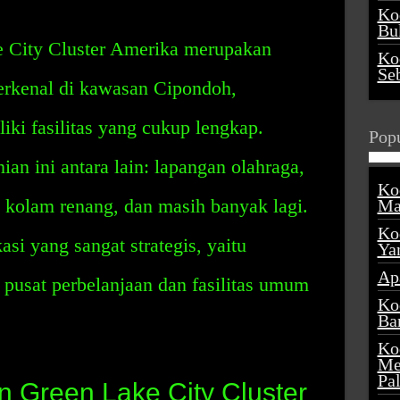
Ko
Buk
 City Cluster Amerika merupakan
Ko
Se
erkenal di kawasan Cipondoh,
iki fasilitas yang cukup lengkap.
Popu
nian ini antara lain: lapangan olahraga,
Ko
 kolam renang, dan masih banyak lagi.
Ma
Ko
asi yang sangat strategis, yaitu
Ya
Ap
pusat perbelanjaan dan fasilitas umum
Ko
Ba
Ko
Me
Pa
 Green Lake City Cluster