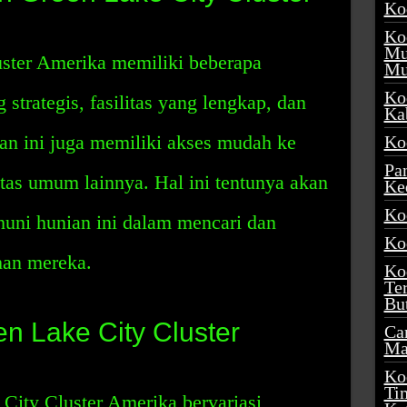
Ko
Ko
Mu
ster Amerika memiliki beberapa
Mu
Ko
 strategis, fasilitas yang lengkap, dan
Ka
an ini juga memiliki akses mudah ke
Ko
Pa
itas umum lainnya. Hal ini tentunya akan
Ke
Ko
uni hunian ini dalam mencari dan
Ko
han mereka.
Ko
Te
Bu
n Lake City Cluster
Ca
Ma
Ko
Ti
City Cluster Amerika bervariasi