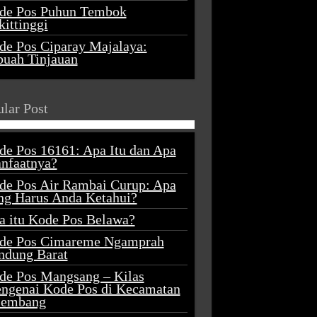
de Pos Puhun Tembok
ittinggi
de Pos Ciparay Majalaya:
buah Tinjauan
lar Post
de Pos 16161: Apa Itu dan Apa
nfaatnya?
de Pos Air Rambai Curup: Apa
ng Harus Anda Ketahui?
a itu Kode Pos Belawa?
de Pos Cimareme Ngamprah
ndung Barat
de Pos Mangsang – Kilas
ngenai Kode Pos di Kecamatan
lembang