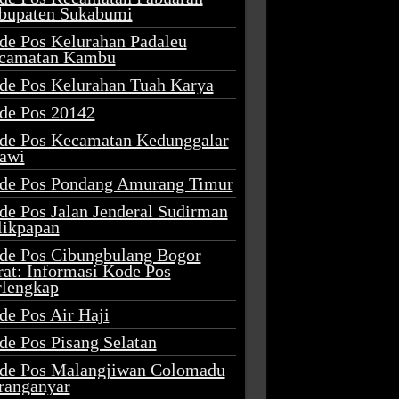
bupaten Sukabumi
de Pos Kelurahan Padaleu
camatan Kambu
de Pos Kelurahan Tuah Karya
de Pos 20142
de Pos Kecamatan Kedunggalar
awi
de Pos Pondang Amurang Timur
de Pos Jalan Jenderal Sudirman
likpapan
de Pos Cibungbulang Bogor
rat: Informasi Kode Pos
rlengkap
de Pos Air Haji
de Pos Pisang Selatan
de Pos Malangjiwan Colomadu
ranganyar