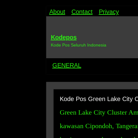
About
Contact
Privacy
Kodepos
Kode Pos Seluruh Indonesia
GENERAL
Kode Pos Green Lake City C
Green Lake City Cluster Am
kawasan Cipondoh, Tangeran