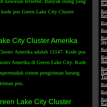
 di kawasan tersebut. Banyak orang yang
Ka
Ko
 kode pos Green Lake City Cluster
Ke
Ko
Ko
Ko
ke City Cluster Amerika
Ng
Ko
luster Amerika adalah 15147. Kode pos
Ko
Ba
luster Amerika di Green Lake City. Kode
Ko
mpermudah sistem pengiriman barang
Ba
Te
giriman pos.
Ko
Ko
Ko
een Lake City Cluster
Ka