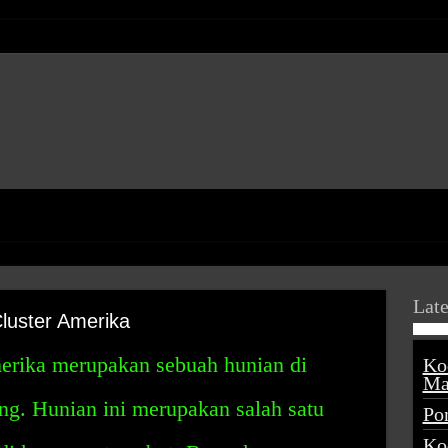
Late
luster Amerika
erika merupakan sebuah hunian di
Ko
Ma
g. Hunian ini merupakan salah satu
Po
Ko