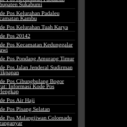
bupaten Sukabumi
de Pos Kelurahan Padaleu
camatan Kambu
de Pos Kelurahan Tuah Karya
de Pos 20142
de Pos Kecamatan Kedunggalar
awi
de Pos Pondang Amurang Timur
de Pos Jalan Jenderal Sudirman
likpapan
de Pos Cibungbulang Bogor
rat: Informasi Kode Pos
rlengkap
de Pos Air Haji
de Pos Pisang Selatan
de Pos Malangjiwan Colomadu
ranganyar