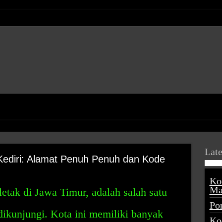
Late
ediri: Alamat Penuh Penuh dan Kode
Ko
Ma
letak di Jawa Timur, adalah salah satu
Po
ikunjungi. Kota ini memiliki banyak
Ko