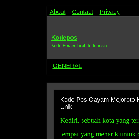
About
Contact
Privacy
Kodepos
Kode Pos Seluruh Indonesia
GENERAL
Kode Pos Gayam Mojoroto K
Unik
Kediri, sebuah kota yang ter
tempat yang menarik untuk d