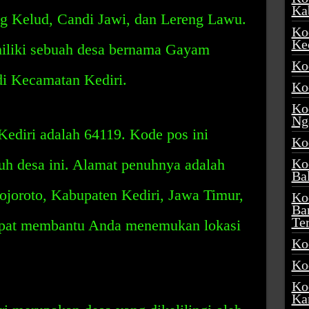
Ka
ng Kelud, Candi Jawi, dan Lereng Lawu.
Ko
Ke
emiliki sebuah desa bernama Gayam
Ko
 di Kecamatan Kediri.
Ko
Ko
Ng
diri adalah 64119. Kode pos ini
Ko
uh desa ini. Alamat penuhnya adalah
Ko
Ba
oroto, Kabupaten Kediri, Jawa Timur,
Ko
Ba
Te
dapat membantu Anda menemukan lokasi
Ko
Ko
Ko
Ka