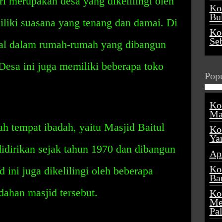
 merupakan desa yang dikelilingi oleh
Ko
Buk
liki suasana yang tenang dan damai. Di
Ko
Se
gal dalam rumah-rumah yang dibangun
Desa ini juga memiliki beberapa toko
Popu
Ko
Ma
ah tempat ibadah, yaitu Masjid Baitul
Ko
Ya
didirikan sejak tahun 1970 dan dibangun
Ap
Ko
ini juga dikelilingi oleh beberapa
Ba
ahan masjid tersebut.
Ko
Me
Pa