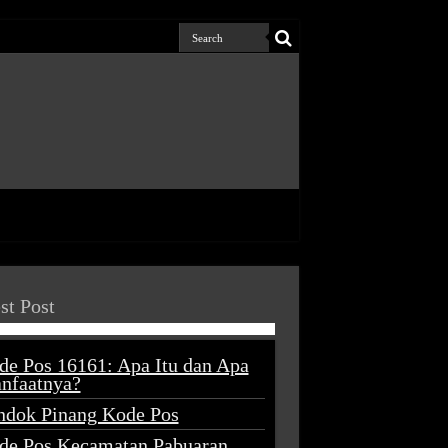
st Post
de Pos 16161: Apa Itu dan Apa
nfaatnya?
ndok Pinang Kode Pos
de Pos Kecamatan Pabuaran