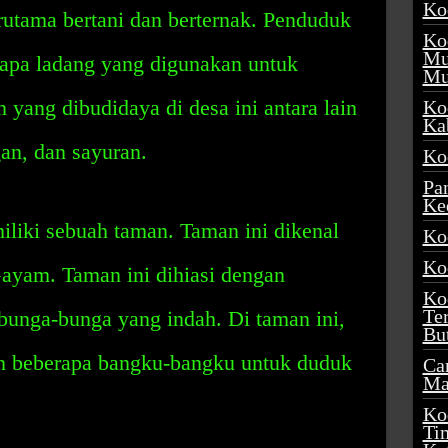
Ko
rutama bertani dan berternak. Penduduk
Ko
Mu
rapa ladang yang digunakan untuk
Mu
 yang dibudidaya di desa ini antara lain
Ko
Ka
an, dan sayuran.
Ko
Pa
Ke
miliki sebuah taman. Taman ini dikenal
Ko
Ko
yam. Taman ini dihiasi dengan
Ko
Te
unga-bunga yang indah. Di taman ini,
Bu
 beberapa bangku-bangku untuk duduk
Ca
Ma
Ko
Ti