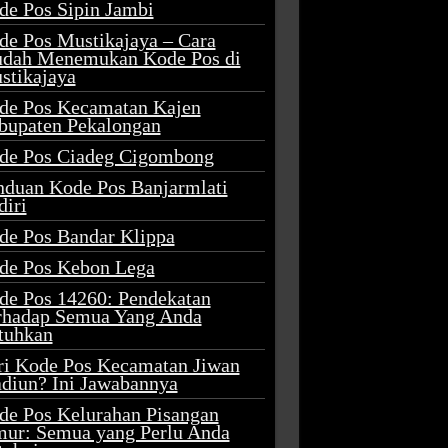
de Pos Sipin Jambi
de Pos Mustikajaya – Cara
dah Menemukan Kode Pos di
stikajaya
de Pos Kecamatan Kajen
bupaten Pekalongan
de Pos Ciadeg Cigombong
nduan Kode Pos Banjarmlati
diri
de Pos Bandar Klippa
de Pos Kebon Lega
de Pos 14260: Pendekatan
rhadap Semua Yang Anda
tuhkan
ri Kode Pos Kecamatan Jiwan
diun? Ini Jawabannya
de Pos Kelurahan Pisangan
mur: Semua yang Perlu Anda