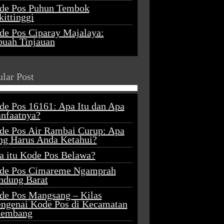
de Pos Puhun Tembok
ittinggi
de Pos Ciparay Majalaya:
buah Tinjauan
lar Post
de Pos 16161: Apa Itu dan Apa
nfaatnya?
de Pos Air Rambai Curup: Apa
ng Harus Anda Ketahui?
a itu Kode Pos Belawa?
de Pos Cimareme Ngamprah
ndung Barat
de Pos Mangsang – Kilas
ngenai Kode Pos di Kecamatan
lembang