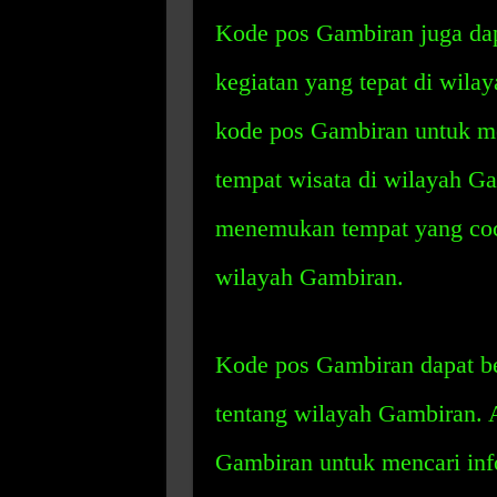
Kode pos Gambiran juga dap
kegiatan yang tepat di wil
kode pos Gambiran untuk men
tempat wisata di wilayah Ga
menemukan tempat yang coco
wilayah Gambiran.
Kode pos Gambiran dapat be
tentang wilayah Gambiran.
Gambiran untuk mencari info