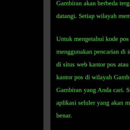
Gambiran akan berbeda terg
datangi. Setiap wilayah mem
Untuk mengetahui kode pos
menggunakan pencarian di in
di situs web kantor pos ata
kantor pos di wilayah Gambi
Gambiran yang Anda cari. S
aplikasi seluler yang akan
benar.