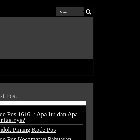
st Post
de Pos 16161: Apa Itu dan Apa
nfaatnya?
ndok Pinang Kode Pos
de Pos Kecamatan Pabuaran