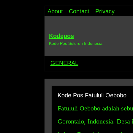
About
Contact
Privacy
Kodepos
Kode Pos Seluruh Indonesia
GENERAL
Kode Pos Fatululi Oebobo
Fatululi Oebobo adalah seb
Gorontalo, Indonesia. Desa i