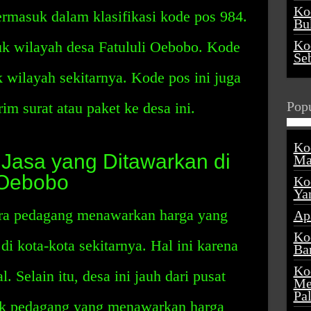
Ko
rmasuk dalam klasifikasi kode pos 984.
Buk
Ko
uk wilayah desa Fatululi Oebobo. Kode
Se
k wilayah sekitarnya. Kode pos ini juga
Popu
m surat atau paket ke desa ini.
Ko
Jasa yang Ditawarkan di
Ma
 Oebobo
Ko
Ya
ara pedagang menawarkan harga yang
Ap
Ko
 di kota-kota sekitarnya. Hal ini karena
Ba
Ko
l. Selain itu, desa ini jauh dari pusat
Me
Pa
yak pedagang yang menawarkan harga