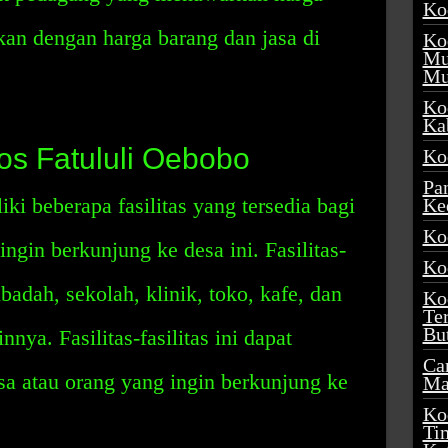
Ko
an dengan harga barang dan jasa di
Ko
Mu
Mu
Ko
Ka
Pos Fatululi Oebobo
Ko
Pa
ki beberapa fasilitas yang tersedia bagi
Ke
Ko
ngin berkunjung ke desa ini. Fasilitas-
Ko
 ibadah, sekolah, klinik, toko, kafe, dan
Ko
Te
Bu
nnya. Fasilitas-fasilitas ini dapat
Ca
a atau orang yang ingin berkunjung ke
Ma
Ko
Ti