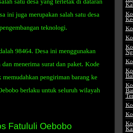
alah satu desa yang terletak di dataran
Ka
Ko
esa ini juga merupakan salah satu desa
Ke
 pengembangan teknologi.
Ko
Ko
Ko
dalah 98464. Desa ini menggunakan
Ng
Ko
m dan menerima surat dan paket. Kode
Ko
Ba
uk memudahkan pengiriman barang ke
Ko
 Oebobo berlaku untuk seluruh wilayah
Ba
Te
Ko
Ko
Ko
os Fatululi Oebobo
Ka