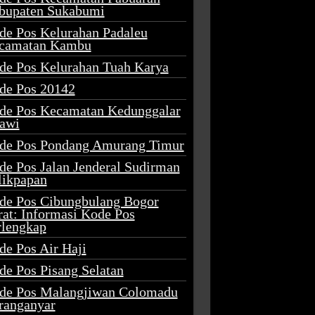
bupaten Sukabumi
de Pos Kelurahan Padaleu
camatan Kambu
de Pos Kelurahan Tuah Karya
de Pos 20142
de Pos Kecamatan Kedunggalar
awi
de Pos Pondang Amurang Timur
de Pos Jalan Jenderal Sudirman
likpapan
de Pos Cibungbulang Bogor
rat: Informasi Kode Pos
rlengkap
de Pos Air Haji
de Pos Pisang Selatan
de Pos Malangjiwan Colomadu
ranganyar