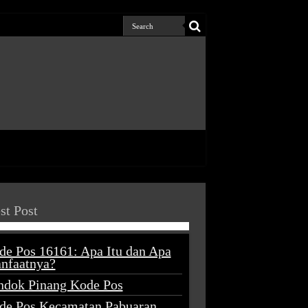
st Post
de Pos 16161: Apa Itu dan Apa
nfaatnya?
ndok Pinang Kode Pos
de Pos Kecamatan Pabuaran