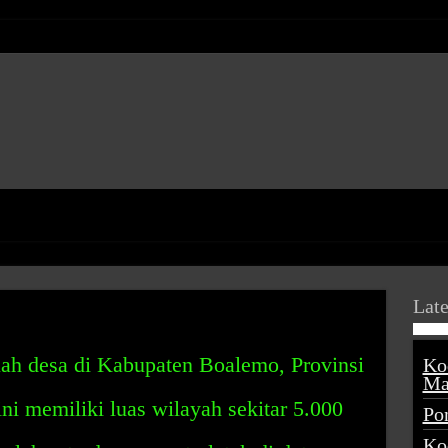
Late
uah desa di Kabupaten Boalemo, Provinsi
Ko
Ma
ni memiliki luas wilayah sekitar 5.000
Po
Ko