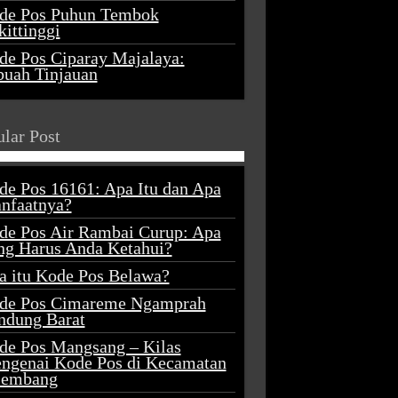
de Pos Puhun Tembok
ittinggi
de Pos Ciparay Majalaya:
buah Tinjauan
lar Post
de Pos 16161: Apa Itu dan Apa
nfaatnya?
de Pos Air Rambai Curup: Apa
ng Harus Anda Ketahui?
a itu Kode Pos Belawa?
de Pos Cimareme Ngamprah
ndung Barat
de Pos Mangsang – Kilas
ngenai Kode Pos di Kecamatan
lembang