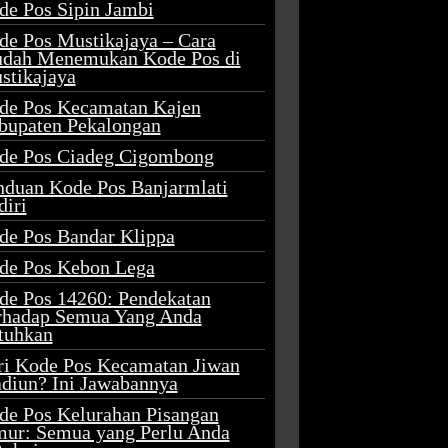
de Pos Sipin Jambi
de Pos Mustikajaya – Cara
dah Menemukan Kode Pos di
stikajaya
de Pos Kecamatan Kajen
bupaten Pekalongan
de Pos Ciadeg Cigombong
nduan Kode Pos Banjarmlati
diri
de Pos Bandar Klippa
de Pos Kebon Lega
de Pos 14260: Pendekatan
rhadap Semua Yang Anda
tuhkan
ri Kode Pos Kecamatan Jiwan
diun? Ini Jawabannya
de Pos Kelurahan Pisangan
mur: Semua yang Perlu Anda