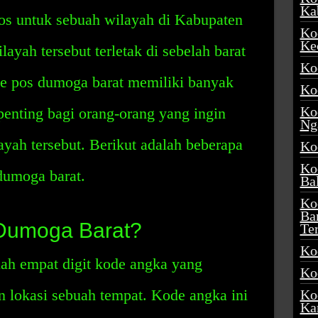
Ka
os untuk sebuah wilayah di Kabupaten
Ko
Ke
ayah tersebut terletak di sebelah barat
Ko
e pos dumoga barat memiliki banyak
Ko
Ko
penting bagi orang-orang yang ingin
Ng
ayah tersebut. Berikut adalah beberapa
Ko
Ko
dumoga barat.
Ba
Ko
Ba
 Dumoga Barat?
Te
Ko
ah empat digit kode angka yang
Ko
 lokasi sebuah tempat. Kode angka ini
Ko
Ka