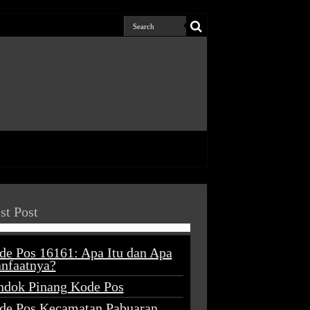
st Post
de Pos 16161: Apa Itu dan Apa
nfaatnya?
ndok Pinang Kode Pos
de Pos Kecamatan Pabuaran