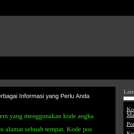
Late
bagai Informasi yang Perlu Anda
Ko
Ma
stem yang menggunakan kode angka
Po
au alamat sebuah tempat. Kode pos
Ko