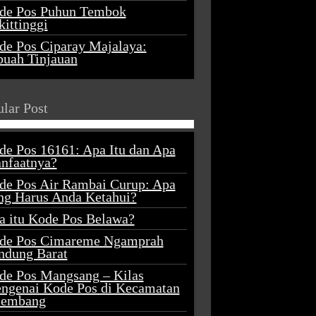
de Pos Puhun Tembok
ittinggi
de Pos Ciparay Majalaya:
buah Tinjauan
lar Post
de Pos 16161: Apa Itu dan Apa
nfaatnya?
de Pos Air Rambai Curup: Apa
ng Harus Anda Ketahui?
a itu Kode Pos Belawa?
de Pos Cimareme Ngamprah
ndung Barat
de Pos Mangsang – Kilas
ngenai Kode Pos di Kecamatan
lembang