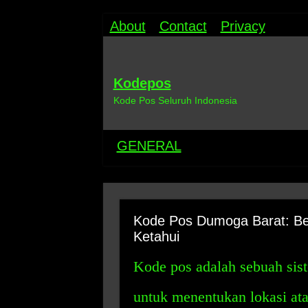
About
Contact
Privacy
Kodepos
Kode Pos Seluruh Indonesia
GENERAL
Kode Pos Dumoga Barat: Ber
Ketahui
Kode pos adalah sebuah si
untuk menentukan lokasi at