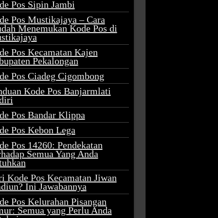
de Pos Sipin Jambi
de Pos Mustikajaya – Cara
dah Menemukan Kode Pos di
stikajaya
de Pos Kecamatan Kajen
bupaten Pekalongan
de Pos Ciadeg Cigombong
nduan Kode Pos Banjarmlati
diri
de Pos Bandar Klippa
de Pos Kebon Lega
de Pos 14260: Pendekatan
rhadap Semua Yang Anda
tuhkan
ri Kode Pos Kecamatan Jiwan
diun? Ini Jawabannya
de Pos Kelurahan Pisangan
mur: Semua yang Perlu Anda