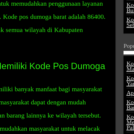
 untuk memudahkan penggunaan layanan
Ko
Buk
g. Kode pos dumoga barat adalah 86400.
Ko
Se
uk semua wilayah di Kabupaten
Popu
Ko
emiliki Kode Pos Dumoga
Ma
Ko
Ya
liki banyak manfaat bagi masyarakat
Ap
 masyarakat dapat dengan mudah
Ko
Ba
an barang lainnya ke wilayah tersebut.
Ko
Me
Pa
memudahkan masyarakat untuk melacak