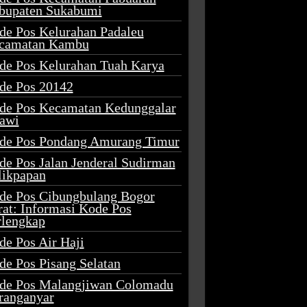
bupaten Sukabumi
de Pos Kelurahan Padaleu
camatan Kambu
de Pos Kelurahan Tuah Karya
de Pos 20142
de Pos Kecamatan Kedunggalar
awi
de Pos Pondang Amurang Timur
de Pos Jalan Jenderal Sudirman
likpapan
de Pos Cibungbulang Bogor
rat: Informasi Kode Pos
rlengkap
de Pos Air Haji
de Pos Pisang Selatan
de Pos Malangjiwan Colomadu
ranganyar