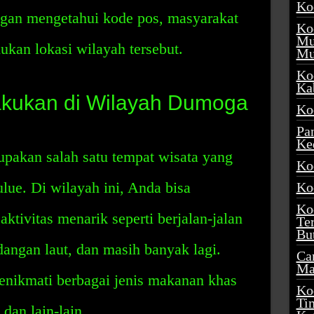
Ko
engan mengetahui kode pos, masyarakat
Ko
Mu
an lokasi wilayah tersebut.
Mu
Ko
Ka
akukan di Wilayah Dumoga
Ko
Pa
Ke
akan salah satu tempat wisata yang
Ko
ue. Di wilayah ini, Anda bisa
Ko
Ko
tivitas menarik seperti berjalan-jalan
Te
Bu
angan laut, dan masih banyak lagi.
Ca
Ma
menikmati berbagai jenis makanan khas
Ko
Ti
 dan lain-lain.