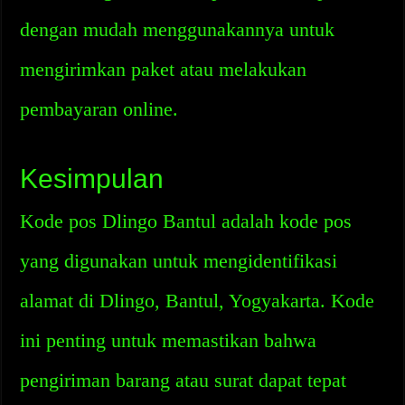
dengan mudah menggunakannya untuk
mengirimkan paket atau melakukan
pembayaran online.
Kesimpulan
Kode pos Dlingo Bantul adalah kode pos
yang digunakan untuk mengidentifikasi
alamat di Dlingo, Bantul, Yogyakarta. Kode
ini penting untuk memastikan bahwa
pengiriman barang atau surat dapat tepat