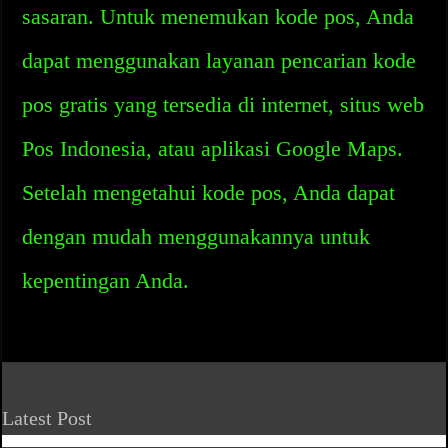
sasaran. Untuk menemukan kode pos, Anda
dapat menggunakan layanan pencarian kode
pos gratis yang tersedia di internet, situs web
Pos Indonesia, atau aplikasi Google Maps.
Setelah mengetahui kode pos, Anda dapat
dengan mudah menggunakannya untuk
kepentingan Anda.
Latest Post