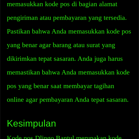
memasukkan kode pos di bagian alamat
pengiriman atau pembayaran yang tersedia.
Pastikan bahwa Anda memasukkan kode pos
yang benar agar barang atau surat yang
dikirimkan tepat sasaran. Anda juga harus
memastikan bahwa Anda memasukkan kode
pos yang benar saat membayar tagihan
online agar pembayaran Anda tepat sasaran.
Kesimpulan
Kode pos Dlingo Bantul merupakan kode