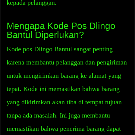
kepada pelanggan.
Mengapa Kode Pos Dlingo
Bantul Diperlukan?
Kode pos Dlingo Bantul sangat penting
karena membantu pelanggan dan pengiriman
untuk mengirimkan barang ke alamat yang
tepat. Kode ini memastikan bahwa barang
yang dikirimkan akan tiba di tempat tujuan
tanpa ada masalah. Ini juga membantu
memastikan bahwa penerima barang dapat