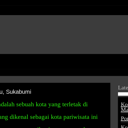
Late
u, Sukabumi
alah sebuah kota yang terletak di
Ko
Ma
ng dikenal sebagai kota pariwisata ini
Po
Ko