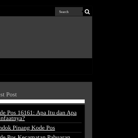
st Post
de Pos 16161: Apa Itu dan Apa
nfaatnya?
ndok Pinang Kode Pos
de Pos Kecamatan Pabuaran