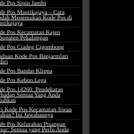
de Pos Sipin Jambi
de Pos Mustikajaya – Cara
dah Menemukan Kode Pos di
stikajaya
de Pos Kecamatan Kajen
bupaten Pekalongan
de Pos Ciadeg Cigombong
nduan Kode Pos Banjarmlati
diri
de Pos Bandar Klippa
de Pos Kebon Lega
de Pos 14260: Pendekatan
rhadap Semua Yang Anda
tuhkan
ri Kode Pos Kecamatan Jiwan
diun? Ini Jawabannya
de Pos Kelurahan Pisangan
mur: Semua yang Perlu Anda