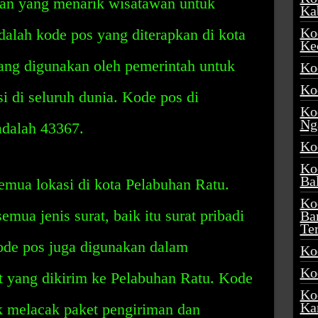
an yang menarik wisatawan untuk
Ka
Ko
dalah kode pos yang diterapkan di kota
Ke
yang digunakan oleh pemerintah untuk
Ko
Ko
si di seluruh dunia. Kode pos di
Ko
Ng
adalah 43367.
Ko
Ko
Ba
semua lokasi di kota Pelabuhan Ratu.
Ko
emua jenis surat, baik itu surat pribadi
Ba
Te
kode pos juga digunakan dalam
Ko
Ko
t yang dikirim ke Pelabuhan Ratu. Kode
Ko
Ka
k melacak paket pengiriman dan