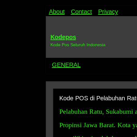
About
Contact
Privacy
Kodepos
Kode Pos Seluruh Indonesia
GENERAL
Kode POS di Pelabuhan Rat
Pelabuhan Ratu, Sukabumi ad
Propinsi Jawa Barat. Kota ya