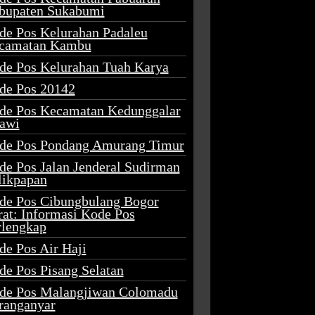
bupaten Sukabumi
de Pos Kelurahan Padaleu
camatan Kambu
de Pos Kelurahan Tuah Karya
de Pos 20142
de Pos Kecamatan Kedunggalar
awi
de Pos Pondang Amurang Timur
de Pos Jalan Jenderal Sudirman
likpapan
de Pos Cibungbulang Bogor
rat: Informasi Kode Pos
rlengkap
de Pos Air Haji
de Pos Pisang Selatan
de Pos Malangjiwan Colomadu
ranganyar