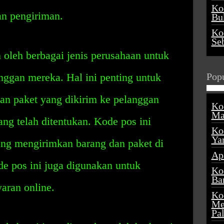
Ko
an pengiriman.
Buk
Ko
Se
 oleh berbagai jenis perusahaan untuk
anggan mereka. Hal ini penting untuk
Popu
n paket yang dikirim ke pelanggan
Ko
Ma
ang telah ditentukan. Kode pos ini
Ko
Ya
ang mengirimkan barang dan paket di
Ap
ode pos ini juga digunakan untuk
Ko
Ba
aran online.
Ko
Me
Pa