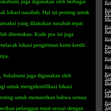
ukabumi juga digunakan oleh berbagai
Ko
Ko
ak lokasi nasabah. Hal ini penting untuk
Mu
Mu
nsaksi yang dilakukan nasabah tepat
Ko
Ka
lah ditentukan. Kode pos ini juga
Ko
melacak lokasi pengiriman kartu kredit
Pa
Ke
nnya.
Ko
Ko
Ko
, Sukabumi juga digunakan oleh
Te
Bu
gi untuk mengidentifikasi lokasi
Ca
Ma
penting untuk memastikan bahwa semua
Ko
Ti
erikan pelanggan tepat sesuai dengan