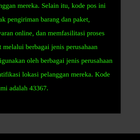
nggan mereka. Selain itu, kode pos ini
ak pengiriman barang dan paket,
aran online, dan memfasilitasi proses
 melalui berbagai jenis perusahaan
digunakan oleh berbagai jenis perusahaan
ifikasi lokasi pelanggan mereka. Kode
mi adalah 43367.